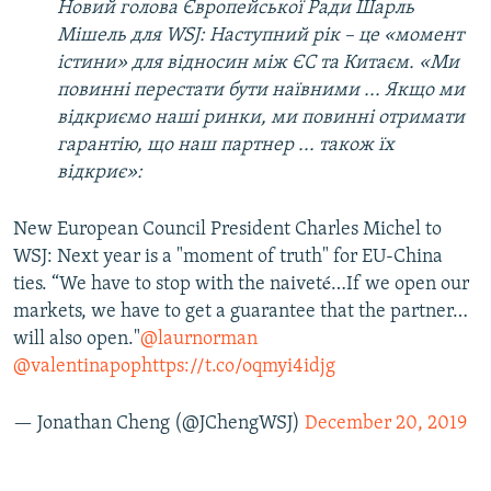
Новий голова Європейської Ради Шарль
Мішель для WSJ: Наступний рік – це «момент
істини» для відносин між ЄС та Китаєм. «Ми
повинні перестати бути наївними ... Якщо ми
відкриємо наші ринки, ми повинні отримати
гарантію, що наш партнер ... також їх
відкриє»:
New European Council President Charles Michel to
WSJ: Next year is a "moment of truth" for EU-China
ties. “We have to stop with the naiveté…If we open our
markets, we have to get a guarantee that the partner…
will also open."
@laurnorman
@valentinapop
https://t.co/oqmyi4idjg
— Jonathan Cheng (@JChengWSJ)
December 20, 2019