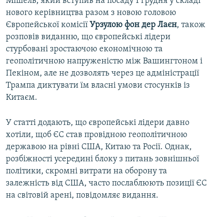
Мішель, який вступив на посаду 1 грудня у складі
нового керівництва разом з новою головою
Європейської комісії
Урзулою фон дер Лаєн
, також
розповів виданню, що європейські лідери
стурбовані зростаючою економічною та
геополітичною напруженістю між Вашингтоном і
Пекіном, але не дозволять через це адміністрації
Трампа диктувати їм власні умови стосунків із
Китаєм.
У статті додають, що європейські лідери давно
хотіли, щоб ЄС став провідною геополітичною
державою на рівні США, Китаю та Росії. Однак,
розбіжності усередині блоку з питань зовнішньої
політики, скромні витрати на оборону та
залежність від США, часто послаблюють позиції ЄС
на світовій арені, повідомляє видання.