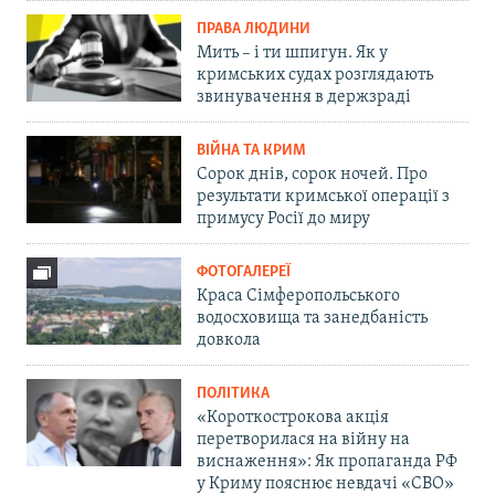
ПРАВА ЛЮДИНИ
Мить – і ти шпигун. Як у
кримських судах розглядають
звинувачення в держзраді
ВІЙНА ТА КРИМ
Сорок днів, сорок ночей. Про
результати кримської операції з
примусу Росії до миру
ФОТОГАЛЕРЕЇ
Краса Сімферопольського
водосховища та занедбаність
довкола
ПОЛІТИКА
«Короткострокова акція
перетворилася на війну на
виснаження»: Як пропаганда РФ
у Криму пояснює невдачі «СВО»