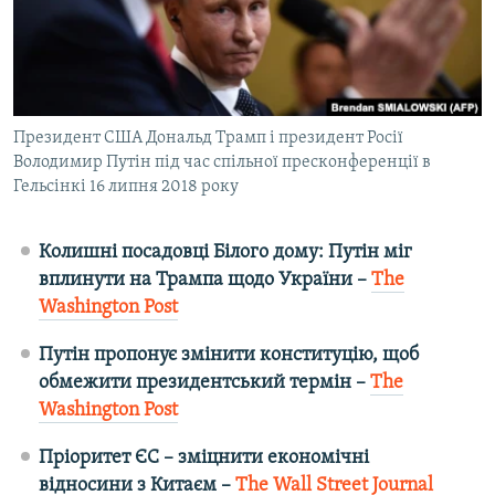
ВІДЕОУРОКИ «ELIFBE»
Русский
СВІДЧЕННЯ ОКУПАЦІЇ
Qırımtatar
УКРАЇНСЬКА ПРОБЛЕМА КРИМУ
ДОЛУЧАЙСЯ!
Президент США Дональд Трамп і президент Росії
ІНФОГРАФІКА
Володимир Путін під час спільної пресконференції в
Гельсінкі 16 липня 2018 року
Усі сайти RFE/RL
Колишні посадовці Білого дому: Путін міг
вплинути на Трампа щодо України –
The
Washington Post
Путін пропонує змінити конституцію, щоб
обмежити президентський термін –
The
Washington Post
Пріоритет ЄС – зміцнити економічні
відносини з Китаєм –
The Wall Street Journal