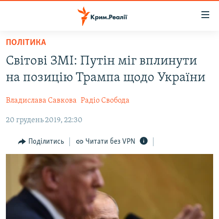
Доступність
посилання
Перейти
ПОЛІТИКА
до
НОВИНИ
Світові ЗМІ: Путін міг вплинути
основного
ВОДА.КРИМ
матеріалу
на позицію Трампа щодо України
ВІДЕО ТА ФОТО
Перейти
до
Владислава Савкова
Радіо Свобода
ПОЛІТИКА
основної
20 грудень 2019, 22:30
БЛОГИ
навігації
Перейти
ПОГЛЯД
Поділитись
Читати без VPN
до
ІНТЕРВ'Ю
пошуку
ВСЕ ЗА ДЕНЬ
СПЕЦПРОЕКТИ
ЯК ОБІЙТИ БЛОКУВАННЯ
ДЕПОРТАЦІЯ