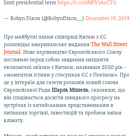
limit presidential term
https://t.co/sNPV1AcCTG
— Robyn Dixon (@RobynDixon__)
December 19, 2019
Про майбутні плани співпраці Китаю з ЄС
розповідає американське видання
The Wall Street
Journal
. Нове керівництво Європейського Союзу
поставило перед собою завдання зміцнити
економічні зв’язки з Китаєм, назвавши 2020 рік –
«моментом істини у стосунках ЄС з Пекіном». Про
це у інтерв’ю для газети розповів новий голова
Європейської Ради
Шарль Мішель
, сказавши, що
він сподівається досягти швидкого прогресу на
зустрічах із китайськими представниками в
питаннях торгівлі, інвестицій та проблем зміни
клімату.