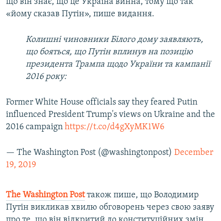
що він знає, що це Україна винна, тому що так
«йому сказав Путін», пише видання.
Колишні чиновники Білого дому заявляють,
що бояться, що Путін вплинув на позицію
президента Трампа щодо України та кампанії
2016 року:
Former White House officials say they feared Putin
influenced President Trump's views on Ukraine and the
2016 campaign
https://t.co/d4gXyMK1W6
— The Washington Post (@washingtonpost)
December
19, 2019
The Washington Post
також пише, що Володимир
Путін викликав хвилю обговорень через свою заяву
про те, що він відкритий до конституційних змін,