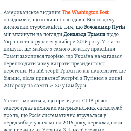
Американське видання
The Washington Post
повідомляє, що колишні посадовці Білого дому
висловили стурбованість тим, що
Володимир Путін
міг вплинути на погляди
Дональда Трампа
щодо
України та втручався у вибори 2016 року. У статті
пишуть, що майже з самого початку правління
Трамп захопився теорією, що Україна намагалася
перешкодити йому виграти президентські
перегони. На цій теорії Трамп почав наполягати ще
більше, після приватної зустрічі з Путіним в липні
2017 року на саміті G-20 у Гамбурзі.
У статті мовиться, що президент США різко
заперечував висновки американських спецслужб
про те, що Росія систематично втручалася у
передвиборчу кампанію 2016 року, перекладаючи
всю провину на Україну. Згідно зі словами