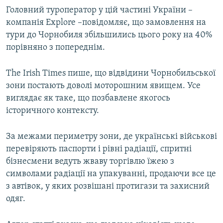
Головний туроператор у цій частині України –
компанія Explore –повідомляє, що замовлення на
тури до Чорнобиля збільшились цього року на 40%
порівняно з попереднім.
The Irish Times пише, що відвідини Чорнобильської
зони постають доволі моторошним явищем. Усе
виглядає як таке, що позбавлене якогось
історичного контексту.
За межами периметру зони, де українські військові
перевіряють паспорти і рівні радіації, спритні
бізнесмени ведуть жваву торгівлю їжею з
символами радіації на упакуванні, продаючи все це
з автівок, у яких розвішані протигази та захисний
одяг.