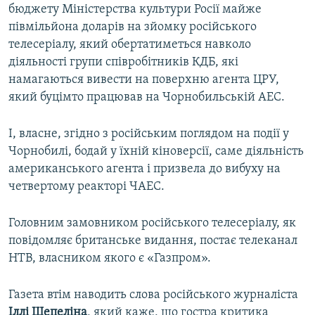
бюджету Міністерства культури Росії майже
півмільйона доларів на зйомку російського
телесеріалу, який обертатиметься навколо
діяльності групи співробітників КДБ, які
намагаються вивести на поверхню агента ЦРУ,
який буцімто працював на Чорнобильській АЕС.
І, власне, згідно з російським поглядом на події у
Чорнобилі, бодай у їхній кіноверсії, саме діяльність
американського агента і призвела до вибуху на
четвертому реакторі ЧАЕС.
Головним замовником російського телесеріалу, як
повідомляє британське видання, постає телеканал
НТВ, власником якого є «Газпром».
Газета втім наводить слова російського журналіста
Іллі Шепеліна
, який каже, що гостра критика