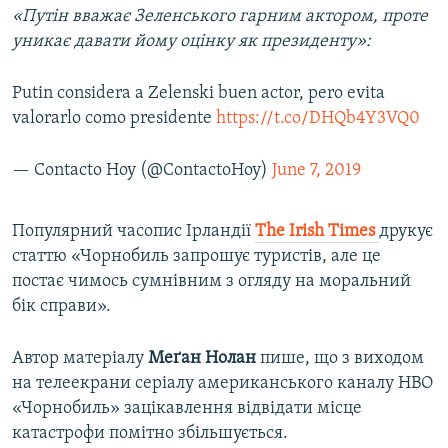
«Путін вважає Зеленського гарним актором, проте
уникає давати йому оцінку як президенту»:
Putin considera a Zelenski buen actor, pero evita
valorarlo como presidente
https://t.co/DHQb4Y3VQ0
— Contacto Hoy (@ContactoHoy)
June 7, 2019
​Популярний часопис Ірландії
The Irish Times
друкує
статтю «Чорнобиль запрошує туристів, але це
постає чимось сумнівним з огляду на моральний
бік справи».
Автор матеріалу
Меґан Нолан
пише, що з виходом
на телеекрани серіалу американського каналу НВО
«Чорнобиль» зацікавлення відвідати місце
катастрофи помітно збільшується.