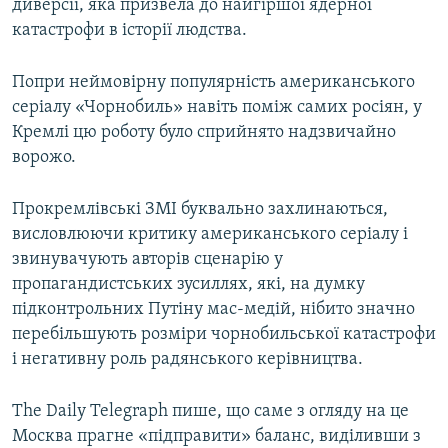
диверсії, яка призвела до найгіршої ядерної
катастрофи в історії людства.
Попри неймовірну популярність американського
серіалу «Чорнобиль» навіть поміж самих росіян, у
Кремлі цю роботу було сприйнято надзвичайно
ворожо.
Прокремлівські ЗМІ буквально захлинаються,
висловлюючи критику американського серіалу і
звинувачують авторів сценарію у
пропагандистських зусиллях, які, на думку
підконтрольних Путіну мас-медій, нібито значно
перебільшують розміри чорнобильської катастрофи
і негативну роль радянського керівництва.
The Daily Telegraph пише, що саме з огляду на це
Москва прагне «підправити» баланс, виділивши з