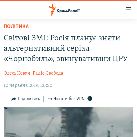
Доступність
посилання
Перейти
ПОЛІТИКА
до
НОВИНИ
Світові ЗМІ: Росія планує зняти
основного
ВОДА.КРИМ
матеріалу
альтернативний серіал
ВІДЕО ТА ФОТО
Перейти
«Чорнобиль», звинувативши ЦРУ
до
ПОЛІТИКА
основної
Олесь Ковач
Радіо Свобода
БЛОГИ
навігації
Перейти
10 червень 2019, 20:30
ПОГЛЯД
до
ІНТЕРВ'Ю
Поділитись
Читати без VPN
пошуку
ВСЕ ЗА ДЕНЬ
СПЕЦПРОЕКТИ
ЯК ОБІЙТИ БЛОКУВАННЯ
ДЕПОРТАЦІЯ