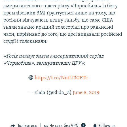
американського телесеріалу «Чорнобиль» із боку
кремлівських ЗМІ ґрунтується лише на тому, що
росіяни відчувають певну ганьбу, що саме США
зняли значно кращий телесеріал про радянські
часи, порівняно до того, що досі видавали російські
студії і телеканали.
«Росія планує зняти альтернативний серіал
«Чорнобиль», звинувативши ЦРУ»:
😁
https://t.co/NntLI3GETa
— Elida (@Elida_Z)
June 8, 2019
Поділитись
Читати без VPN
Follow us