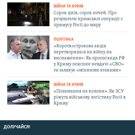
ВІЙНА ТА КРИМ
Сорок днів, сорок ночей. Про
результати кримської операції з
примусу Росії до миру
ПОЛІТИКА
«Короткострокова акція
перетворилася на війну на
виснаження»: Як пропаганда РФ
у Криму пояснює невдачі «СВО»
та залякує «мінними атаками»
ВІЙНА ТА КРИМ
«Полювання на колони». Як ЗСУ
ріжуть військову логістику Росії в
Криму
ДОЛУЧАЙСЯ!