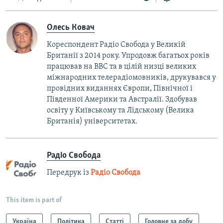
Олесь Ковач
Кореспондент Радіо Свобода у Великій
Британії з 2014 року. Упродовж багатьох років
працював на BBC та в цілій низці великих
міжнародних телерадіомовників, друкувався у
провідних виданнях Європи, Північної і
Південної Америки та Австралії. Здобував
освіту у Київському та Лідському (Велика
Британія) університетах.
Радіо Свобода
Передрук із
Радіо Свобода
This item is part of
Україна
Політика
Статті
Головне за добу