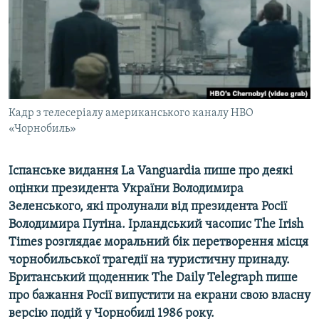
ВІДЕОУРОКИ «ELIFBE»
Русский
СВІДЧЕННЯ ОКУПАЦІЇ
Qırımtatar
УКРАЇНСЬКА ПРОБЛЕМА КРИМУ
ДОЛУЧАЙСЯ!
ІНФОГРАФІКА
Кадр з телесеріалу американського каналу НВО
«Чорнобиль»
Усі сайти RFE/RL
Іспанське видання La Vanguardia пише про деякі
оцінки президента України Володимира
Зеленського, які пролунали від президента Росії
Володимира Путіна. Ірландський часопис The Irish
Times розглядає моральний бік перетворення місця
чорнобильської трагедії на туристичну принаду.
Британський щоденник The Daily Telegraph пише
про бажання Росії випустити на екрани свою власну
версію подій у Чорнобилі 1986 року.