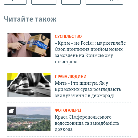
Читайте також
СУСПІЛЬСТВО
«Крим – не Росія»: маркетплейс
Ozon припинив прийом нових
замовлень на Кримському
півострові
ПРАВА ЛЮДИНИ
Мить – і ти шпигун. Як у
кримських судах розглядають
звинувачення в держзраді
ФОТОГАЛЕРЕЇ
Краса Сімферопольського
водосховища та занедбаність
довкола