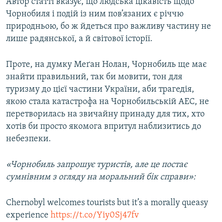
Автор статті вказує, що людська цікавість щодо
Чорнобиля і подій із ним пов’язаних є річчю
природньою, бо ж йдеться про важливу частину не
лише радянської, а й світової історії.
Проте, на думку Меґан Нолан, Чорнобиль ще має
знайти правильний, так би мовити, тон для
туризму до цієї частини України, аби трагедія,
якою стала катастрофа на Чорнобильській АЕС, не
перетворилась на звичайну принаду для тих, хто
хотів би просто якомога впритул наблизитись до
небезпеки.
«Чорнобиль запрошує туристів, але це постає
сумнівним з огляду на моральний бік справи»:
Chernobyl welcomes tourists but it’s a morally queasy
experience
https://t.co/Yiy0Sj47fv