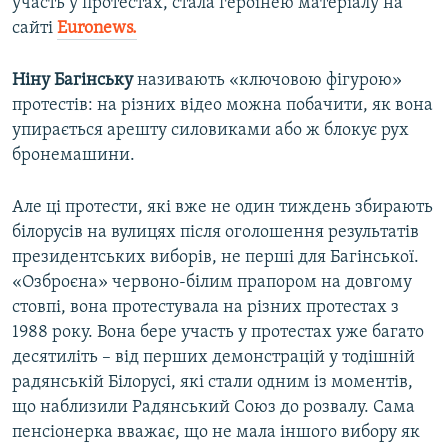
участь у протестах, стала героїнею матеріалу на
сайті
Euronews.
Ніну Багінську
називають «ключовою фігурою»
протестів: на різних відео можна побачити, як вона
упирається арешту силовиками або ж блокує рух
бронемашини.
Але ці протести, які вже не один тиждень збирають
білорусів на вулицях після оголошення результатів
президентських виборів, не перші для Багінської.
«Озброєна» червоно-білим прапором на довгому
стовпі, вона протестувала на різних протестах з
1988 року. Вона бере участь у протестах уже багато
десятиліть – від перших демонстрацій у тодішній
радянській Білорусі, які стали одним із моментів,
що наблизили Радянський Союз до розвалу. Сама
пенсіонерка вважає, що не мала іншого вибору як