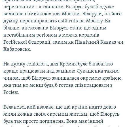
переконаний: поглинання Білорусі було б «дуже
великою помилкою» для Москви. Білоруси, на його
думку, перенаправлять свій гнів на Москву. Ба
більше, анексована Білорусь стане ще одним
нестабільним регіоном в межах кордонів
Російської Федерації, таким як Північний Кавказ чи
Хабаровськ.
На думку соціолога, для Кремля було б набагато
краще працювати над заміною Лукашенка таким
чином, щоб Білорусь залишалася окремою країною,
яка тим не менш була б готова співпрацювати з
Росією.
Бєлановський вважає, що дві країни надто довго
жили кожна своїм окремим життям, щоб Білорусь
була так просто поглинена. Вона має інший