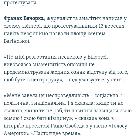
протестувати.
Франак Вячорка
, журналіст та аналітик написав у
своєму твіттері, що протестувальники 13 вересня
навіть неофіційно назвали площу іменем
Багінської.
«По мірі розгортання неспокою у Білорусі,
вивоволоса знаменитість опозиції не
продемонструвала жодних ознак відступу від того,
щоб бути в центрі руху», – підсумовується у статті.
«Мене завела ця несправедливість – соціальна, і
політична, і національна. І я сказала: якщо ти не
сволота, якщо ти не раб, ти повинна захищати свою
землю і свою батьківщину», – сказала вона в
інтерв’ю проектові Радіо Свобода з участю «Голосу
Америки» «Настоящее время».