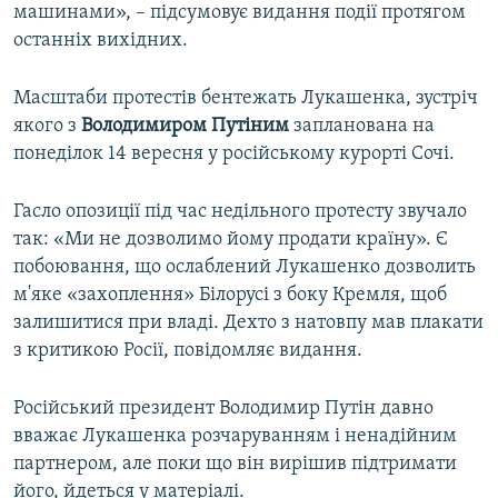
машинами», – підсумовує видання події протягом
останніх вихідних.
Масштаби протестів бентежать Лукашенка, зустріч
якого з
Володимиром Путіним
запланована на
понеділок 14 вересня у російському курорті Сочі.
Гасло опозиції під час недільного протесту звучало
так: «Ми не дозволимо йому продати країну». Є
побоювання, що ослаблений Лукашенко дозволить
м'яке «захоплення» Білорусі з боку Кремля, щоб
залишитися при владі. Дехто з натовпу мав плакати
з критикою Росії, повідомляє видання.
Російський президент Володимир Путін давно
вважає Лукашенка розчаруванням і ненадійним
партнером, але поки що він вирішив підтримати
його, йдеться у матеріалі.