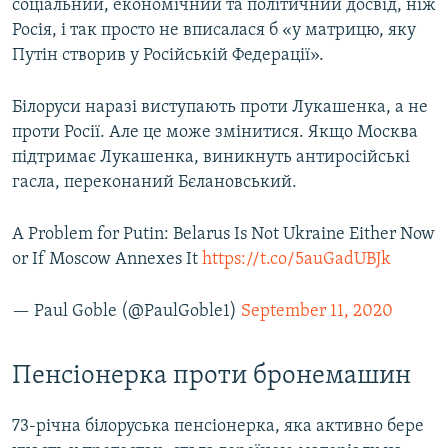
соціальний, економічний та політичний досвід, ніж
Росія, і так просто не вписалася б «у матрицю, яку
Путін створив у Російській Федерації».
Білоруси наразі виступають проти Лукашенка, а не
проти Росії. Але це може змінитися. Якщо Москва
підтримає Лукашенка, виникнуть антиросійські
гасла, переконаний Бєлановський.
A Problem for Putin: Belarus Is Not Ukraine Either Now
or If Moscow Annexes It
https://t.co/5auGadUBJk
— Paul Goble (@PaulGoble1)
September 11, 2020
Пенсіонерка проти бронемашин
73-річна білоруська пенсіонерка, яка активно бере