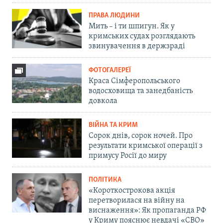
ПРАВА ЛЮДИНИ
Мить – і ти шпигун. Як у
кримських судах розглядають
звинувачення в держзраді
ФОТОГАЛЕРЕЇ
Краса Сімферопольського
водосховища та занедбаність
довкола
ВІЙНА ТА КРИМ
Сорок днів, сорок ночей. Про
результати кримської операції з
примусу Росії до миру
ПОЛІТИКА
«Короткострокова акція
перетворилася на війну на
виснаження»: Як пропаганда РФ
у Криму пояснює невдачі «СВО»