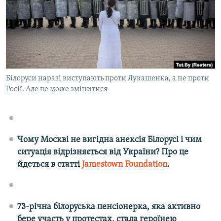
ВІДЕОУРОКИ «ELIFBE»
Русский
СВІДЧЕННЯ ОКУПАЦІЇ
Qırımtatar
УКРАЇНСЬКА ПРОБЛЕМА КРИМУ
ДОЛУЧАЙСЯ!
ІНФОГРАФІКА
Білоруси наразі виступають проти Лукашенка, а не проти
Росії. Але це може змінитися
Усі сайти RFE/RL
Чому Москві не вигідна анексія Білорусі і чим
ситуація відрізняється від України? Про це
йдеться в статті
Jamestown Foundation
.
73-річна білоруська пенсіонерка, яка активно
бере участь у протестах, стала героїнею