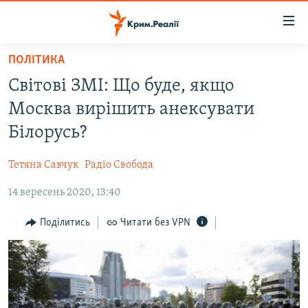
Доступність
посилання
Перейти
ПОЛІТИКА
до
НОВИНИ
Світові ЗМІ: Що буде, якщо
основного
ВОДА.КРИМ
матеріалу
Москва вирішить анексувати
ВІДЕО ТА ФОТО
Перейти
Білорусь?
до
ПОЛІТИКА
основної
Тетяна Савчук
Радіо Свобода
БЛОГИ
навігації
Перейти
14 вересень 2020, 13:40
ПОГЛЯД
до
ІНТЕРВ'Ю
Поділитись
Читати без VPN
пошуку
ВСЕ ЗА ДЕНЬ
СПЕЦПРОЕКТИ
ЯК ОБІЙТИ БЛОКУВАННЯ
ДЕПОРТАЦІЯ