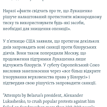
Наразі «факти свідчать про те, що Лукашенко
рішуче налаштований протистояти міжнародному
тиску та використовувати будь-які засоби,
необхідні для знищення опозиції».
У п'ятницю США заявили, що протягом декількох
днів запровадять нові санкції проти білоруських
діячів. Вони також попередили Москву, що
продовження підтримки Лукашенка лише
відчужить білорусів. У суботу Європейський Союз
висловив занепокоєння через «все більш відкрите
ігнорування верховенства права у Білорусі» і
підтвердив свою рішучість запровадити санкції.
“Attempts by Belarus’s president, Alexander
Lukashenko, to crush popular protests against him