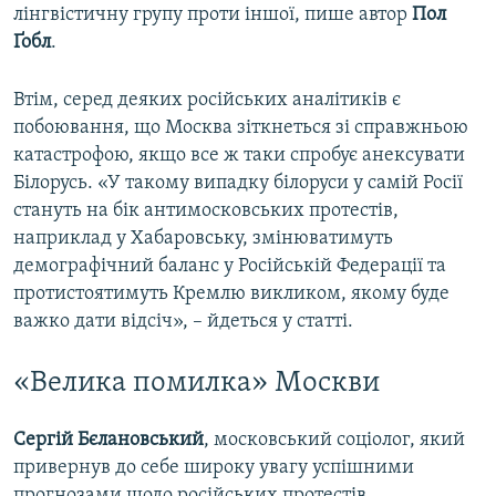
лінгвістичну групу проти іншої, пише автор
Пол
Ґобл
.
Втім, серед деяких російських аналітиків є
побоювання, що Москва зіткнеться зі справжньою
катастрофою, якщо все ж таки спробує анексувати
Білорусь. «У такому випадку білоруси у самій Росії
стануть на бік антимосковських протестів,
наприклад у Хабаровську, змінюватимуть
демографічний баланс у Російській Федерації та
протистоятимуть Кремлю викликом, якому буде
важко дати відсіч», – йдеться у статті.
«Велика помилка» Москви
Сергій Бєлановський
, московський соціолог, який
привернув до себе широку увагу успішними
прогнозами щодо російських протестів,