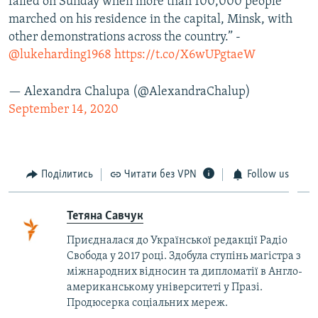
failed on Sunday when more than 100,000 people
marched on his residence in the capital, Minsk, with
other demonstrations across the country.” -
@lukeharding1968
https://t.co/X6wUPgtaeW
— Alexandra Chalupa (@AlexandraChalup)
September 14, 2020
Поділитись
Читати без VPN
Follow us
Тетяна Савчук
Приєдналася до Української редакції Радіо
Свобода у 2017 році. Здобула ступінь магістра з
міжнародних відносин та дипломатії в Англо-
американському університеті у Празі.
Продюсерка соціальних мереж.