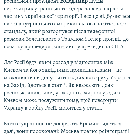
російський президент
Володимир
Путін
перехитрив українського лідера та хоче вкрасти
частину української території. І все це відбувається
на тлі внутрішнього американського політичного
скандалу, який розгорнувся після телефонної
розмови Зеленського з Трампом і тепер призвів до
початку процедури імпічменту президента США.
Для Росії будь-який розлад у відносинах між
Києвом та його західними прихильниками – це
можливість не допустити подальшого руху України
на Захід, йдеться в статті. Як вважають деякі
російські аналітики, укладення мирної угоди з
Києвом може послужити тому, щоб повернути
Україну в орбіту Росії, мовиться у статті.
Багато українців не довіряють Кремлю, йдеться
далі, вони переконані: Москва прагне реінтеграції