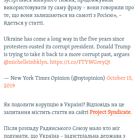
зустрічався минулого тижня, продовжували
використовувати ту саму фразу – вони говорили про
те, що вони залишаються на самоті з Росією», –
йдеться у статті.
Ukraine has come a long way in the five years since
protesters ousted its corrupt president. Donald Trump
is trying to take it back to a more corrupt past, argues
@michelleinbklyn
.
https://t.co/FTYWGreyQt
— New York Times Opinion (@nytopinion)
October 15,
2019
Як подолати корупцію в Україні? Відповідь на це
запитання містить стаття на сайті
Project
Syndicate
.
Після розпаду Радянського Союзу мало хто міг
подумати, що Україна – індустріальна держава з