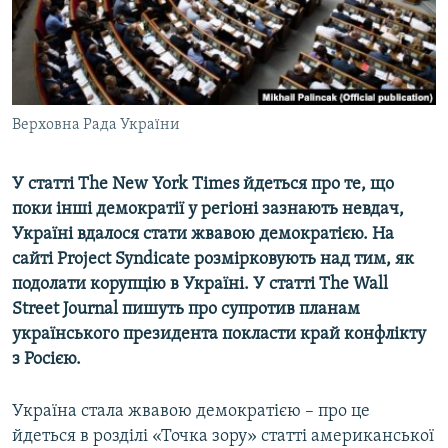
ВІДЕОУРОКИ «ELIFBE»
Русский
СВІДЧЕННЯ ОКУПАЦІЇ
Qırımtatar
УКРАЇНСЬКА ПРОБЛЕМА КРИМУ
ДОЛУЧАЙСЯ!
Верховна Рада України
ІНФОГРАФІКА
У
статті
The New York Times
йдеться
про
те
,
що
поки
інші
демократії
у
регіоні
зазнають
невдач
,
Усі сайти RFE/RL
Україні
вдалося
стати
жвавою
демократією
.
На
сайті
Project Syndicate
розмірковують
над
тим
,
як
подолати
корупцію
в
Україні
.
У
статті
The Wall
Street Journal
пишуть
про
супротив
планам
українського
президента
покласти
край
конфлікту
з
Росією
.
Україна стала жвавою демократією – про це
йдеться в розділі «Точка зору» статті американської