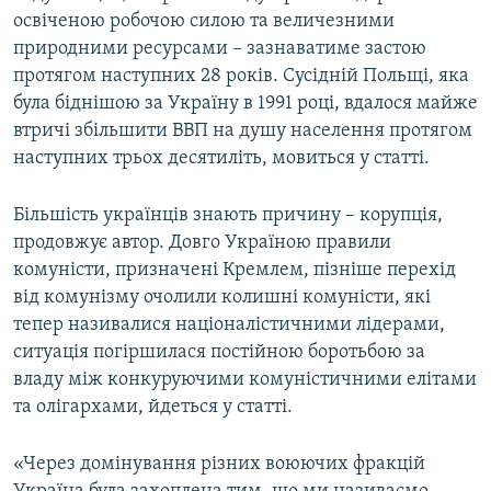
освіченою робочою силою та величезними
природними ресурсами – зазнаватиме застою
протягом наступних 28 років. Сусідній Польщі, яка
була біднішою за Україну в 1991 році, вдалося майже
втричі збільшити ВВП на душу населення протягом
наступних трьох десятиліть, мовиться у статті.
Більшість українців знають причину – корупція,
продовжує автор. Довго Україною правили
комуністи, призначені Кремлем, пізніше перехід
від комунізму очолили колишні комуністи, які
тепер називалися націоналістичними лідерами,
ситуація погіршилася постійною боротьбою за
владу між конкуруючими комуністичними елітами
та олігархами, йдеться у статті.
«Через домінування різних воюючих фракцій