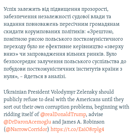
Успіх залежить від підвищення прозорості,
забезпечення незалежності судової влади та
надання повноважень пересічним громадянам
скидати корумпованих політиків: «Зрештою,
помітною рисою польського посткомуністичного
переходу було не ефективне керівництво «зверху
вниз» чи запровадження вільних ринків. Було
безпосереднє залучення польського суспільства до
побудови посткомуністичних інститутів країни з
нуля», – йдеться в аналізі.
Ukrainian President Volodymyr Zelensky should
publicly refuse to deal with the Americans until they
sort out their own corruption problems, beginning with
ridding itself of
@realDonaldTrump
, advise
@DrDaronAcemoglu
and James A. Robinson
(
@NarrowCorridor
)
https://t.co/EaiO8rplg4