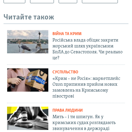
Читайте також
ВІЙНА ТА КРИМ
Російська влада обіцяє закрити
морський шлях українським
БпЛА до Севастополя. Чи реально
це?
СУСПІЛЬСТВО
«Крим – не Росія»: маркетплейс
Ozon припинив прийом нових
замовлень на Кримському
півострові
ПРАВА ЛЮДИНИ
Мить – і ти шпигун. Як у
кримських судах розглядають
звинувачення в держзраді