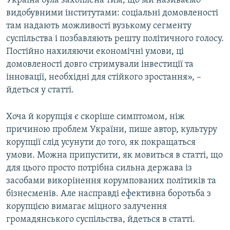
Україна була захоплена тим, що ми називаємо
видобувними інститутами: соціальні домовленості
там надають можливості вузькому сегменту
суспільства і позбавляють решту політичного голосу.
Постійно нахиляючи економічні умови, ці
домовленості довго стримували інвестиції та
інновації, необхідні для стійкого зростання», –
йдеться у статті.
Хоча й корупція є скоріше симптомом, ніж
причиною проблем України, пише автор, культуру
корупції слід усунути до того, як покращаться
умови. Можна припустити, як мовиться в статті, що
для цього просто потрібна сильна держава із
засобами викорінення корумпованих політиків та
бізнесменів. Але насправді ефективна боротьба з
корупцією вимагає міцного залучення
громадянського суспільства, йдеться в статті.