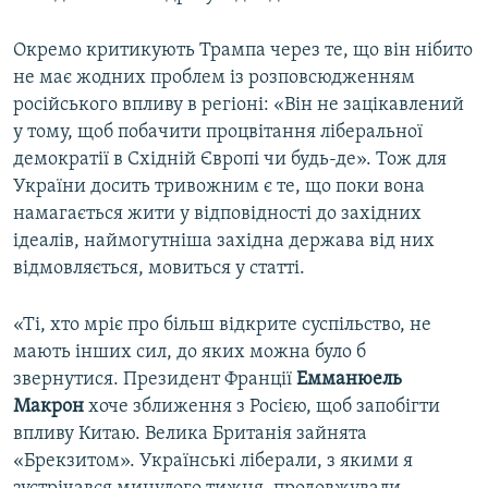
Окремо критикують Трампа через те, що він нібито
не має жодних проблем із розповсюдженням
російського впливу в регіоні: «Він не зацікавлений
у тому, щоб побачити процвітання ліберальної
демократії в Східній Європі чи будь-де». Тож для
України досить тривожним є те, що поки вона
намагається жити у відповідності до західних
ідеалів, наймогутніша західна держава від них
відмовляється, мовиться у статті.
«Ті, хто мріє про більш відкрите суспільство, не
мають інших сил, до яких можна було б
звернутися. Президент Франції
Емманюель
Макрон
хоче зближення з Росією, щоб запобігти
впливу Китаю. Велика Британія зайнята
«Брекзитом». Українські ліберали, з якими я