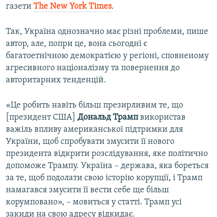
газети
The
New
York
Times
.
Так, Україна однозначно має різні проблеми, пише
автор, але, попри це, вона сьогодні є
багатоетнічною демократією у регіоні, сповненому
агресивного націоналізму та повернення до
авторитарних тенденцій.
«Це робить навіть більш презирливим те, що
[президент США]
Дональд
Трамп
використав
важіль впливу американської підтримки для
України, щоб спробувати змусити її нового
президента відкрити розслідування, яке політично
допоможе Трампу. Україна – держава, яка бореться
за те, щоб подолати свою історію корупції, і Трамп
намагався змусити її вести себе ще більш
корумповано», – мовиться у статті. Трамп усі
закиди на свою адресу відкидає.