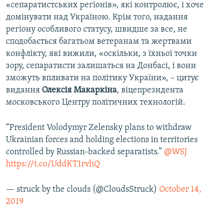
«сепаратистських регіонів», які контролює, і хоче
домінувати над Україною. Крім того, надання
регіону особливого статусу, швидше за все, не
сподобається багатьом ветеранам та жертвами
конфлікту, які вижили, «оскільки, з їхньої точки
зору, сепаратисти залишаться на Донбасі, і вони
зможуть впливати на політику України», – цитує
видання
Олексія
Макаркіна
, віцепрезидента
московського Центру політичних технологій.
“President Volodymyr Zelensky plans to withdraw
Ukrainian forces and holding elections in territories
controlled by Russian-backed separatists.” ⁦
@WSJ
https://t.co/UddKT1rvhQ
— struck by the clouds (@CloudsStruck)
October 14,
2019