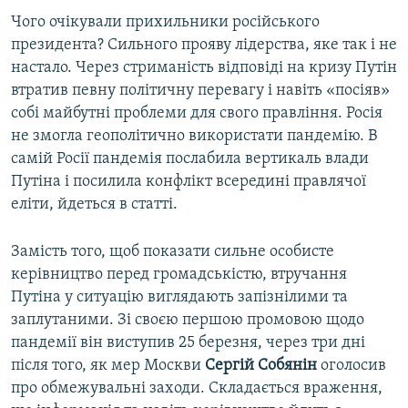
Чого очікували прихильники російського
президента? Сильного прояву лідерства, яке так і не
настало. Через стриманість відповіді на кризу Путін
втратив певну політичну перевагу і навіть «посіяв»
собі майбутні проблеми для свого правління. Росія
не змогла геополітично використати пандемію. В
самій Росії пандемія послабила вертикаль влади
Путіна і посилила конфлікт всередині правлячої
еліти, йдеться в статті.
Замість того, щоб показати сильне особисте
керівництво перед громадськістю, втручання
Путіна у ситуацію виглядають запізнілими та
заплутаними. Зі своєю першою промовою щодо
пандемії він виступив 25 березня, через три дні
після того, як мер Москви
Сергій Собянін
оголосив
про обмежувальні заходи. Складається враження,