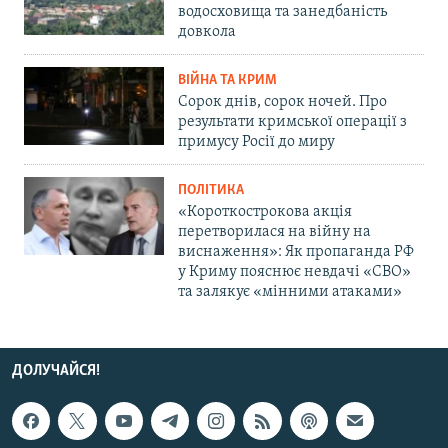
водосховища та занедбаність
довкола
ВІЙНА ТА КРИМ
Сорок днів, сорок ночей. Про
результати кримської операції з
примусу Росії до миру
ПОЛІТИКА
«Короткострокова акція
перетворилася на війну на
виснаження»: Як пропаганда РФ
у Криму пояснює невдачі «СВО»
та залякує «мінними атаками»
ДОЛУЧАЙСЯ!