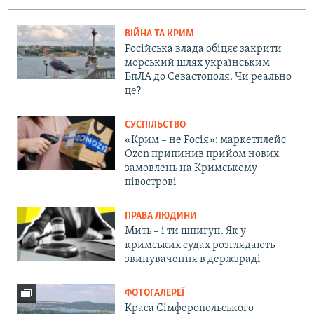
ВІЙНА ТА КРИМ
Російська влада обіцяє закрити
морський шлях українським
БпЛА до Севастополя. Чи реально
це?
СУСПІЛЬСТВО
«Крим – не Росія»: маркетплейс
Ozon припинив прийом нових
замовлень на Кримському
півострові
ПРАВА ЛЮДИНИ
Мить – і ти шпигун. Як у
кримських судах розглядають
звинувачення в держзраді
ФОТОГАЛЕРЕЇ
Краса Сімферопольського