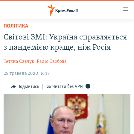
Доступність
посилання
Перейти
ПОЛІТИКА
до
НОВИНИ
Світові ЗМІ: Україна справляється
основного
ВОДА.КРИМ
матеріалу
з пандемією краще, ніж Росія
ВІДЕО ТА ФОТО
Перейти
до
Тетяна Савчук
Радіо Свобода
ПОЛІТИКА
основної
28 травень 2020, 16:17
БЛОГИ
навігації
Перейти
ПОГЛЯД
Поділитись
Читати без VPN
до
ІНТЕРВ'Ю
пошуку
ВСЕ ЗА ДЕНЬ
СПЕЦПРОЕКТИ
ЯК ОБІЙТИ БЛОКУВАННЯ
ДЕПОРТАЦІЯ