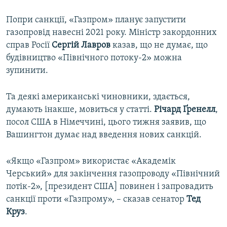
Попри санкції, «Газпром» планує запустити
газопровід навесні 2021 року. Міністр закордонних
справ Росії
Сергій Лавров
казав, що не думає, що
будівництво «Північного потоку-2» можна
зупинити.
Та деякі американські чиновники, здається,
думають інакше, мовиться у статті.
Річард Ґренелл
,
посол США в Німеччині, цього тижня заявив, що
Вашингтон думає над введення нових санкцій.
«Якщо «Газпром» використає «Академік
Черський» для закінчення газопроводу «Північний
потік-2», [президент США] повинен і запровадить
санкції проти «Газпрому», – сказав сенатор
Тед
Круз
.