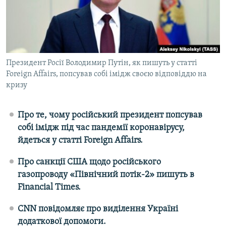
ВІДЕОУРОКИ «ELIFBE»
Русский
СВІДЧЕННЯ ОКУПАЦІЇ
Qırımtatar
УКРАЇНСЬКА ПРОБЛЕМА КРИМУ
ДОЛУЧАЙСЯ!
Президент Росії Володимир Путін, як пишуть у статті
ІНФОГРАФІКА
Foreign Affairs, попсував собі імідж своєю відповіддю на
кризу
Усі сайти RFE/RL
Про те, чому російський президент попсував
собі імідж під час пандемії коронавірусу,
йдеться у статті Foreign Affairs
.
Про санкції США щодо російського
газопроводу «Північний потік-2» пишуть в
Financial
Times
.
CNN
повідомляє про виділення Україні
додаткової допомоги.