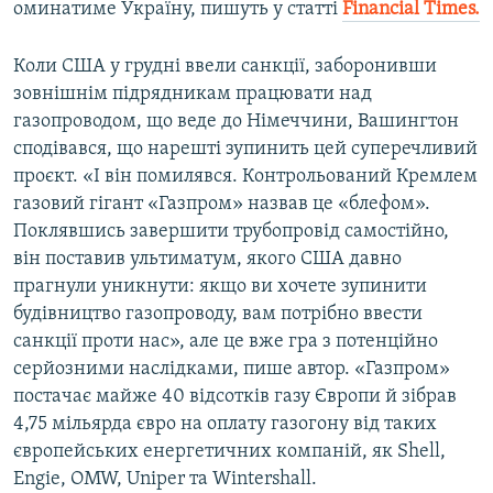
оминатиме Україну, пишуть у статті
Financial
Times
.
Коли США у грудні ввели санкції, заборонивши
зовнішнім підрядникам працювати над
газопроводом, що веде до Німеччини, Вашингтон
сподівався, що нарешті зупинить цей суперечливий
проєкт. «І він помилявся. Контрольований Кремлем
газовий гігант «Газпром» назвав це «блефом».
Поклявшись завершити трубопровід самостійно,
він поставив ультиматум, якого США давно
прагнули уникнути: якщо ви хочете зупинити
будівництво газопроводу, вам потрібно ввести
санкції проти нас», але це вже гра з потенційно
серйозними наслідками, пише автор. «Газпром»
постачає майже 40 відсотків газу Європи й зібрав
4,75 мільярда євро на оплату газогону від таких
європейських енергетичних компаній, як Shell,
Engie, OMW, Uniper та Wintershall.