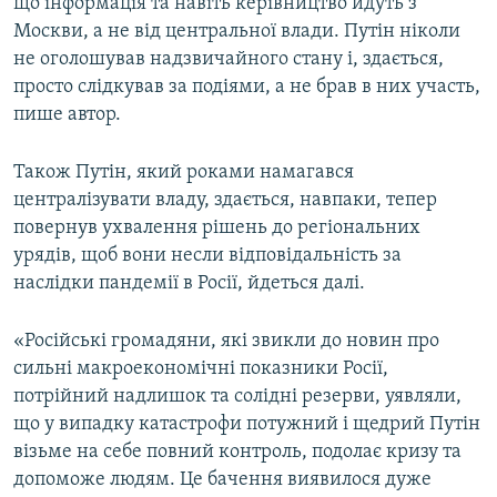
що інформація та навіть керівництво йдуть з
Москви, а не від центральної влади. Путін ніколи
не оголошував надзвичайного стану і, здається,
просто слідкував за подіями, а не брав в них участь,
пише автор.
Також Путін, який роками намагався
централізувати владу, здається, навпаки, тепер
повернув ухвалення рішень до регіональних
урядів, щоб вони несли відповідальність за
наслідки пандемії в Росії, йдеться далі.
«Російські громадяни, які звикли до новин про
сильні макроекономічні показники Росії,
потрійний надлишок та солідні резерви, уявляли,
що у випадку катастрофи потужний і щедрий Путін
візьме на себе повний контроль, подолає кризу та
допоможе людям. Це бачення виявилося дуже