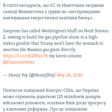
В статті нагадують, що ЄС та Німеччина засудили
санкції Вашингтона у грудні як «несправедливе
нав'язування енергетичної політики блоку».
Gazprom has called Washington’s bluff on Nord Stream
2, vowing to build the gas pipeline alone in a high-
stakes gamble that Trump won’t have the stomach to
sanction the Russian gas giant directly
https://t.co/r2i2Fkzx7X
my latest column
@financialtimes
— Henry Foy (@HenryJFoy)
May 28, 2020
Пентагон повідомив Конгрес США, що Україна
може отримали додаткові 125 мільйонів доларів
військової допомоги, оскільки Київ досяг прогресу
у ключових реформах. Про це повідомляє