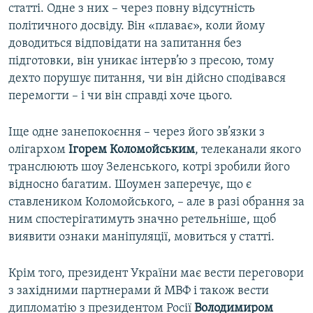
статті. Одне з них – через повну відсутність
політичного досвіду. Він «плаває», коли йому
доводиться відповідати на запитання без
підготовки, він уникає інтерв’ю з пресою, тому
дехто порушує питання, чи він дійсно сподівався
перемогти – і чи він справді хоче цього.
Іще одне занепокоєння – через його зв’язки з
олігархом
Ігорем Коломойським
, телеканали якого
транслюють шоу Зеленського, котрі зробили його
відносно багатим. Шоумен заперечує, що є
ставлеником Коломойського, – але в разі обрання за
ним спостерігатимуть значно ретельніше, щоб
виявити ознаки маніпуляції, мовиться у статті.
Крім того, президент України має вести переговори
з західними партнерами й МВФ і також вести
дипломатію з президентом Росії
Володимиром