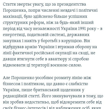
Стаття звертає увагу, що за президентства
Порошенка, попри численні невдачі і політичні
махінації, було здійснено більше успішних
структурних реформ, ніж за будь-який інший
період від часу незалежності України 1991 року – в
енергетиці, податковій системі, державних
закупках і навіть у боротьбі з корупцією. Він
відбудував армію України і втримав оборону на
лінії фактичної російської окупації на сході, не
давши втягнути себе в авантюру зі спробою
відвоювати ці території воєнною силою.
Але Порошенко уособлює розмиту лінію між
бізнесом і політикою, що давно є слабкістю
України, пише британський щоденник у
редакційній статті. Його звинувачували в тому, що
він зробив недостатньо, щоб відокремити себе від
своїх бізнес-інтересів і від наближених осіб, яких