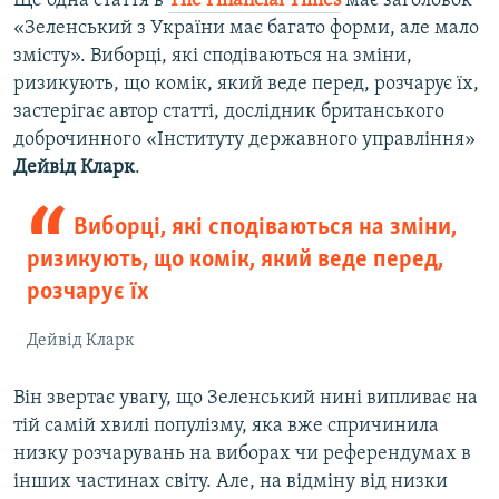
Ще одна стаття в
The Financial Times
має заголовок
«Зеленський з України має багато форми, але мало
змісту». Виборці, які сподіваються на зміни,
ризикують, що комік, який веде перед, розчарує їх,
застерігає автор статті, дослідник британського
доброчинного «Інституту державного управління»
Дейвід Кларк
.
Виборці, які сподіваються на зміни,
ризикують, що комік, який веде перед,
розчарує їх
Дейвід Кларк
Він звертає увагу, що Зеленський нині випливає на
тій самій хвилі популізму, яка вже спричинила
низку розчарувань на виборах чи референдумах в
інших частинах світу. Але, на відміну від низки