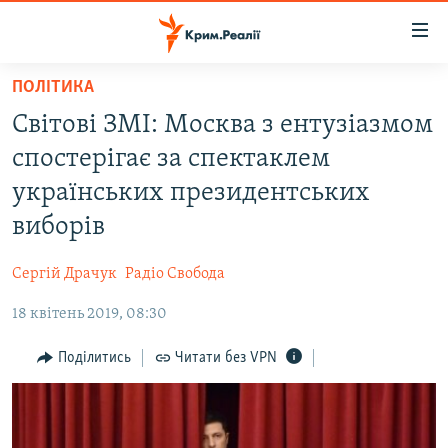
Доступність
посилання
Перейти
ПОЛІТИКА
до
НОВИНИ
Світові ЗМІ: Москва з ентузіазмом
основного
ВОДА.КРИМ
матеріалу
спостерігає за спектаклем
ВІДЕО ТА ФОТО
Перейти
українських президентських
до
ПОЛІТИКА
виборів
основної
БЛОГИ
навігації
Сергій Драчук
Радіо Свобода
Перейти
ПОГЛЯД
до
18 квітень 2019, 08:30
ІНТЕРВ'Ю
пошуку
ВСЕ ЗА ДЕНЬ
Поділитись
Читати без VPN
СПЕЦПРОЕКТИ
ЯК ОБІЙТИ БЛОКУВАННЯ
ДЕПОРТАЦІЯ