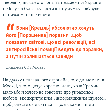
твердять, що самого поняття незалежної України
не існує, а будь-яку протилежну думку пов’язують із
нацизмом, пише газета.
Вони [Кремль] абсолютно хочуть
його [Порошенка] поразки, …щоб
показати світові, що всі революції, всі
антиросійські позиції ведуть до поразки,
а Путін залишається завжди
Дипломат ЄС у Москві
На думку неназваного європейського дипломата в
Москві, якого цитує кореспондент, хоча Кремль
мало або й нічого не говорить про українські
вибори, він диригує цим «інформаційним шумом»,
щоб донести свій сигнал – що, як каже інший