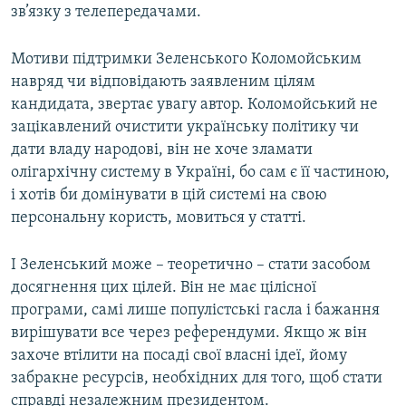
зв’язку з телепередачами.
Мотиви підтримки Зеленського Коломойським
навряд чи відповідають заявленим цілям
кандидата, звертає увагу автор. Коломойський не
зацікавлений очистити українську політику чи
дати владу народові, він не хоче зламати
олігархічну систему в Україні, бо сам є її частиною,
і хотів би домінувати в цій системі на свою
персональну користь, мовиться у статті.
І Зеленський може – теоретично – стати засобом
досягнення цих цілей. Він не має цілісної
програми, самі лише популістські гасла і бажання
вирішувати все через референдуми. Якщо ж він
захоче втілити на посаді свої власні ідеї, йому
забракне ресурсів, необхідних для того, щоб стати
справді незалежним президентом.