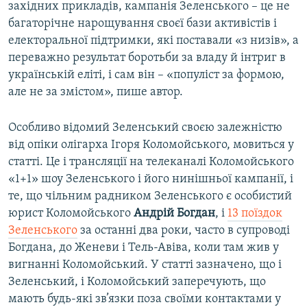
західних прикладів, кампанія Зеленського – це не
багаторічне нарощування своєї бази активістів і
електоральної підтримки, які поставали «з низів», а
переважно результат боротьби за владу й інтриг в
українській еліті, і сам він – «популіст за формою,
але не за змістом», пише автор.
Особливо відомий Зеленський своєю залежністю
від опіки олігарха Ігоря Коломойського, мовиться у
статті. Це і трансляції на телеканалі Коломойського
«1+1» шоу Зеленського і його нинішньої кампанії, і
те, що чільним радником Зеленського є особистий
юрист Коломойського
Андрій Богдан
, і
13 поїздок
Зеленського
за останні два роки, часто в супроводі
Богдана, до Женеви і Тель-Авіва, коли там жив у
вигнанні Коломойський. У статті зазначено, що і
Зеленський, і Коломойський заперечують, що
мають будь-які зв’язки поза своїми контактами у