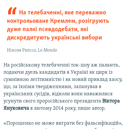
На телебаченні, яке переважно
контрольоване Кремлем, розігрують
дуже палкі псевдодебати, які
дискредитують українські вибори
Ніколя Рюїссо, Le Monde
На російському телебаченні ток-шоу аж палають,
подаючи дуель кандидатів в Україні як цирк із
сумнівною легітимністю і як новий приклад хаосу,
що, за їхніми твердженнями, запанував в
українських сусідів, відколи вони наважилися
усунути свого проросійського президента
Віктора
Януковича
в лютому 2014 року, пише автор.
«Порошенко не може виграти без фальсифікацій»,