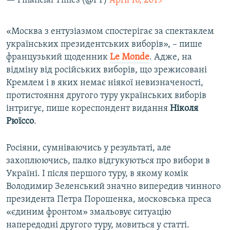
— Financial Times (@FT)
April 16, 2019
«Москва з ентузіазмом спостерігає за спектаклем
українських президентських виборів», – пише
французький щоденник
Le Monde
. Адже, на
відміну від російських виборів, що зрежисовані
Кремлем і в яких немає ніякої невизначеності,
протистояння другого туру українських виборів
інтригує, пише кореспондент видання
Ніколя
Рюїссо
.
Росіяни, сумніваючись у результаті, але
захоплюючись, палко відгукуються про вибори в
Україні. І після першого туру, в якому комік
Володимир Зеленський значно випередив чинного
президента Петра Порошенка, московська преса
«єдиним фронтом» змальовує ситуацію
напередодні другого туру, мовиться у статті.