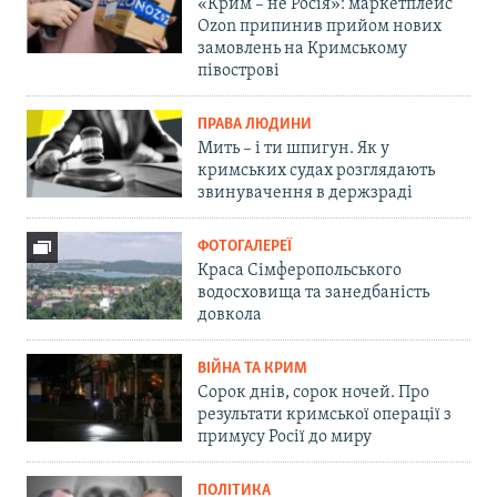
«Крим – не Росія»: маркетплейс
Ozon припинив прийом нових
замовлень на Кримському
півострові
ПРАВА ЛЮДИНИ
Мить – і ти шпигун. Як у
кримських судах розглядають
звинувачення в держзраді
ФОТОГАЛЕРЕЇ
Краса Сімферопольського
водосховища та занедбаність
довкола
ВІЙНА ТА КРИМ
Сорок днів, сорок ночей. Про
результати кримської операції з
примусу Росії до миру
ПОЛІТИКА