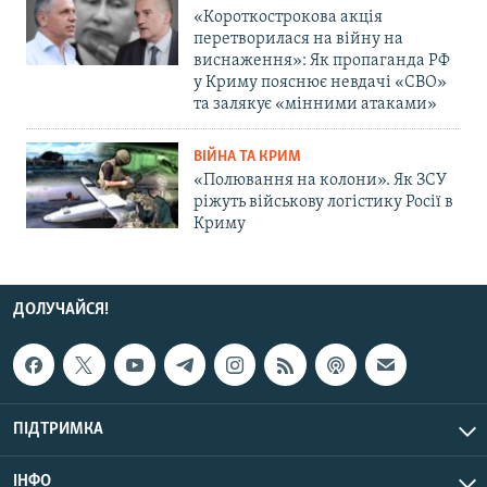
«Короткострокова акція
перетворилася на війну на
виснаження»: Як пропаганда РФ
у Криму пояснює невдачі «СВО»
та залякує «мінними атаками»
ВІЙНА ТА КРИМ
«Полювання на колони». Як ЗСУ
ріжуть військову логістику Росії в
Криму
ДОЛУЧАЙСЯ!
ПІДТРИМКА
ІНФО