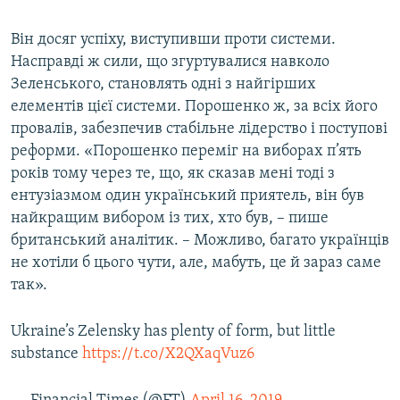
Він досяг успіху, виступивши проти системи.
Насправді ж сили, що згуртувалися навколо
Зеленського, становлять одні з найгірших
елементів цієї системи. Порошенко ж, за всіх його
провалів, забезпечив стабільне лідерство і поступові
реформи. «Порошенко переміг на виборах п’ять
років тому через те, що, як сказав мені тоді з
ентузіазмом один український приятель, він був
найкращим вибором із тих, хто був, – пише
британський аналітик. – Можливо, багато українців
не хотіли б цього чути, але, мабуть, це й зараз саме
так».
Ukraine’s Zelensky has plenty of form, but little
substance
https://t.co/X2QXaqVuz6