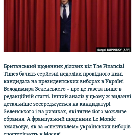
ВІДЕОУРОКИ «ELIFBE»
Русский
СВІДЧЕННЯ ОКУПАЦІЇ
Qırımtatar
УКРАЇНСЬКА ПРОБЛЕМА КРИМУ
ДОЛУЧАЙСЯ!
ІНФОГРАФІКА
Усі сайти RFE/RL
Британський щоденник ділових кіл The Financial
Times бачить серйозні недоліки провідного нині
кандидата на президентських виборах в Україні
Володимира Зеленського – про це газета пише в
редакційній статті. Інший аналіз у цьому ж виданні
детальніше зосереджується на кандидатурі
Зеленського і на ризиках, які тягне його можливе
обрання. А французький щоденник Le Monde
змальовує, як за «спектаклем» українських виборів
спостерігають у Москві.