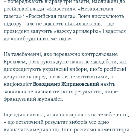
– попереджають відразу три газети, наближені до
російської влади, «Известия», «Независимая
газета» і «Российская газета». Вони висловлюють
підозру – але не подають ніяких доказів, – що
президент залучить «важку артилерію» і вдасться
до «найбрудніших методів».
На телебаченні, яке переважно контрольоване
Кремлем, розігрують дуже палкі псевдодебати, які
дискредитують українські вибори, що їх російські
депутати наперед назвали нелегітимними, а
націоналіст
Володимир Жириновський
навіть
закликав не визнавати їхніх результатів, пише
французький журналіст.
Іще один сигнал, який поширюють на телебаченні,
– що остаточний результат виборів усе одно
визначать американці. Інші російські коментатори