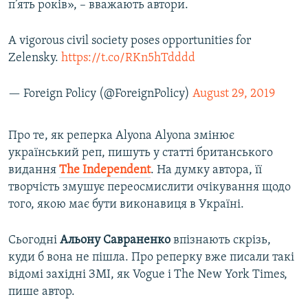
п’ять років», – вважають автори.
A vigorous civil society poses opportunities for
Zelensky.
https://t.co/RKn5hTdddd
— Foreign Policy (@ForeignPolicy)
August 29, 2019
Про те, як реперка Alyona Alyona змінює
український реп, пишуть у статті британського
видання
The Independent
. На думку автора, її
творчість змушує переосмислити очікування щодо
того, якою має бути виконавиця в Україні.
Сьогодні
Альону Савраненко
впізнають скрізь,
куди б вона не пішла. Про реперку вже писали такі
відомі західні ЗМІ, як Vogue і The New York Times,
пише автор.