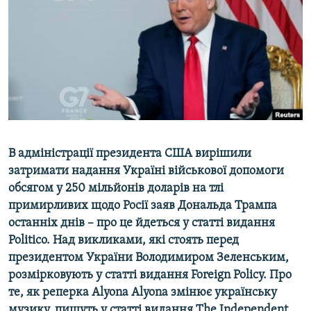
ВІДЕОУРОКИ «ELIFBE»
Русский
СВІДЧЕННЯ ОКУПАЦІЇ
Qırımtatar
УКРАЇНСЬКА ПРОБЛЕМА КРИМУ
ДОЛУЧАЙСЯ!
ІНФОГРАФІКА
Усі сайти RFE/RL
В адміністрації президента США вирішили
затримати надання Україні військової допомоги
обсягом у 250 мільйонів доларів на тлі
примирливих щодо Росії заяв Дональда Трампа
останніх днів – про це йдеться у статті видання
Politico. Над викликами, які стоять перед
президентом України Володимиром Зеленським,
розмірковують у статті видання Foreign Policy. Про
те, як реперка Alyona Alyona змінює українську
музику, пишуть у статті видання The Independent.