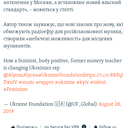
натхнення у Москви, а встановлює новий власний
стандарт», – мовиться у статті.
Автор також зауважує, що нові закони про мову, які
обмежують радіоефір для російськомовної музики,
створили «небачені можливості» для місцевих
музикантів.
How a feminist, body positive, former nursery teacher
is changing Ukrainian rap
@AlyonaAlyona
#UkraineFoundation
https://t.co/8RPqI
DxniV
#music
#rapper
#ukraine
#kyiv
#talent
#Feminism
— Ukraine Foundation 🇺🇦 (@UF_Global)
August 28,
2019
Поділитись
Читати без VPN
Follow us