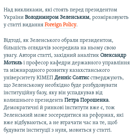
Над викликами, які стоять перед президентом
України
Володимиром Зеленським
, розмірковують
у статті видання
Foreign Policy
.
Відтоді, як Зеленського обрали президентом,
більшість оглядачів зосередила на ньому свою
увагу. Автори статті, західний аналітик
Олександр
Мотиль
і професор кафедри державного управління
та міжнародного розвитку казахстанського
університету КІМЕП
Денніс Солтис
стверджують,
що Зеленському необхідно буде розбудовувати
інституційну базу, яку він успадкував від
колишнього президента
Петра Порошенка
.
Демократичні й ринкові інститути вже є, тож
Зеленський може зосередитися на реформах, які
вже відбуваються, а не втрачати час на те, щоб
будувати інституції з нуля, мовиться у статті.