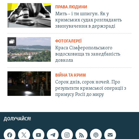
ПРАВА ЛЮДИНИ
Мить – і ти шпигун. Як у
кримських судах розглядають
звинувачення в держзраді
ФОТОГАЛЕРЕЇ
Краса Сімферопольського
водосховища та занедбаність
довкола
ВІЙНА ТА КРИМ
Сорок днів, сорок ночей. Про
результати кримської операції з
примусу Росії до миру
ДОЛУЧАЙСЯ!