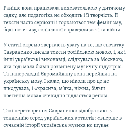
Раніше вона працювала вихователькою у дитячому
садку, але педагогіка не обходить і її творчість. Її
тексти часто серйозні і торкаються тем фемінізму,
боді-позитиву, соціальної справедливості та війни.
У статті окремо звертають увагу на те, що спочатку
Савраненко писала тексти російською мовою, і, як і
інші українські виконавці, слідкувала за Москвою,
яка тоді мала більш розвинену музичну індустрію.
Та напередодні Євромайдану вона перейшла на
українську мову. І каже, що ніколи про це не
шкодувала, і «красива, м’яка, ніжна, більш
поетична мова» очевидно піддається репові.
Такі перетворення Савраненко відображають
тенденцію серед українських артистів: «вперше в
сучасній історії українська музика не шукає