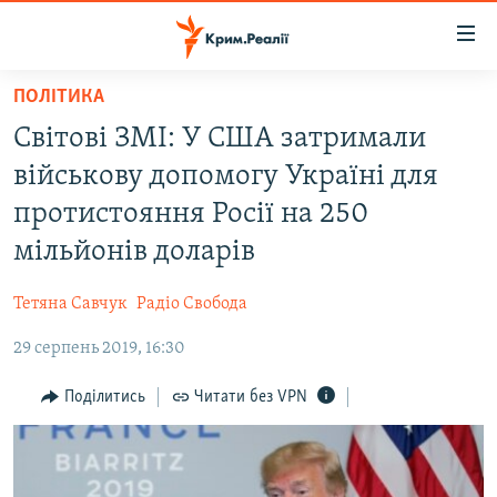
Доступність
посилання
Перейти
ПОЛІТИКА
до
НОВИНИ
Світові ЗМІ: У США затримали
основного
ВОДА.КРИМ
матеріалу
військову допомогу Україні для
ВІДЕО ТА ФОТО
Перейти
протистояння Росії на 250
до
ПОЛІТИКА
мільйонів доларів
основної
БЛОГИ
навігації
Тетяна Савчук
Радіо Свобода
Перейти
ПОГЛЯД
до
29 серпень 2019, 16:30
ІНТЕРВ'Ю
пошуку
ВСЕ ЗА ДЕНЬ
Поділитись
Читати без VPN
СПЕЦПРОЕКТИ
ЯК ОБІЙТИ БЛОКУВАННЯ
ДЕПОРТАЦІЯ