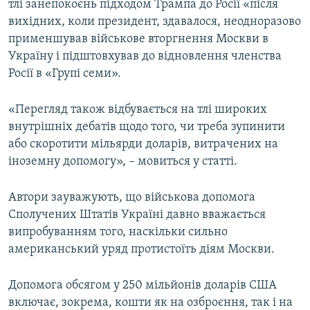
тлі занепокоєнь підходом Трампа до Росії «після
вихідних, коли президент, здавалося, неодноразово
применшував військове вторгнення Москви в
Україну і підштовхував до відновлення членства
Росії в «Групі семи».
«Перегляд також відбувається на тлі широких
внутрішніх дебатів щодо того, чи треба зупинити
або скоротити мільярди доларів, витрачених на
іноземну допомогу», – мовиться у статті.
Автори зауважують, що військова допомога
Сполучених Штатів Україні давно вважається
випробуванням того, наскільки сильно
американський уряд протистоїть діям Москви.
Допомога обсягом у 250 мільйонів доларів США
включає, зокрема, кошти як на озброєння, так і на