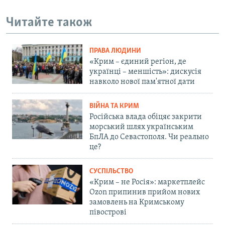
Читайте також
ПРАВА ЛЮДИНИ
«Крим – єдиний регіон, де
українці – меншість»: дискусія
навколо нової пам'ятної дати
ВІЙНА ТА КРИМ
Російська влада обіцяє закрити
морський шлях українським
БпЛА до Севастополя. Чи реально
це?
СУСПІЛЬСТВО
«Крим – не Росія»: маркетплейс
Ozon припинив прийом нових
замовлень на Кримському
півострові