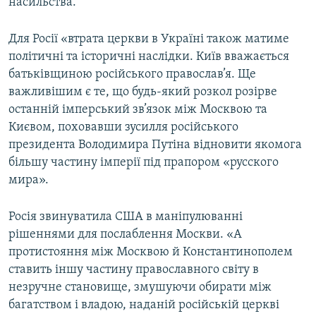
насильства.
Для Росії «втрата церкви в Україні також матиме
політичні та історичні наслідки. Київ вважається
батьківщиною російського православ’я. Ще
важливішим є те, що будь-який розкол розірве
останній імперський зв’язок між Москвою та
Києвом, поховавши зусилля російського
президента Володимира Путіна відновити якомога
більшу частину імперії під прапором «русского
мира».
Росія звинуватила США в маніпулюванні
рішеннями для послаблення Москви. «А
протистояння між Москвою й Константинополем
ставить іншу частину православного світу в
незручне становище, змушуючи обирати між
багатством і владою, наданій російській церкві