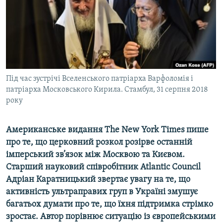
ВІДЕОУРОКИ «ELIFBE»
Русский
СВІДЧЕННЯ ОКУПАЦІЇ
Qırımtatar
УКРАЇНСЬКА ПРОБЛЕМА КРИМУ
ДОЛУЧАЙСЯ!
ІНФОГРАФІКА
Під час зустрічі Вселенського патріарха Варфоломія і
патріарха Московського Кирила. Стамбул, 31 серпня 2018
року
Усі сайти RFE/RL
Американське видання The New York Times пише
про те, що церковний розкол розірве останній
імперський зв’язок між Москвою та Києвом.
Старший науковий співробітник Atlantic Council
Адріан Каратницький звертає увагу на те, що
активність ультраправих груп в Україні змушує
багатьох думати про те, що їхня підтримка стрімко
зростає. Автор порівнює ситуацію із європейськими