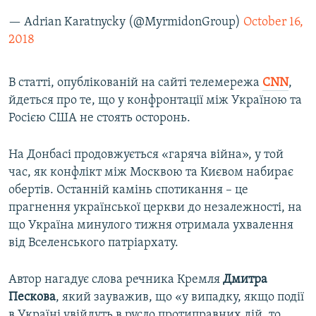
— Adrian Karatnycky (@MyrmidonGroup)
October 16,
2018
В статті, опублікованій на сайті телемережа
CNN
,
йдеться про те, що у конфронтації між Україною та
Росією США не стоять осторонь.
На Донбасі продовжується «гаряча війна», у той
час, як конфлікт між Москвою та Києвом набирає
обертів. Останній камінь спотикання – це
прагнення української церкви до незалежності, на
що Україна минулого тижня отримала ухвалення
від Вселенського патріархату.
Автор нагадує слова речника Кремля
Дмитра
Пескова
, який зауважив, що «у випадку, якщо події
в Україні увійдуть в русло протиправних дій, то