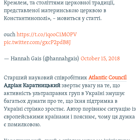
Кремлем, та століттями церковної традиції,
представленої материнською церквою в
Константинополі», – мовиться у статті.
ouch
https://t.co/iqooC1MOPV
pic.twitter.com/gxcP2pdB8J
— Hannah Gais (@hannahgais)
October 15, 2018
Старший науковий співробітник
Atlantic Council
Адріан Каратницький
звертає увагу на те, що
активність ультраправих груп в Україні змушує
багатьох думати про те, що їхня підтримка в
Україні стрімко зростає. Автор порівнює ситуацію із
європейськими країнами і пояснює, чому ця думка
є помилковою.