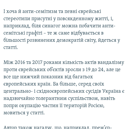
І хоча й анти-семітизм та певні єврейські
стереотипи присутні у повсякденному житті, і,
наприклад, біля синагог можна побачити анти-
семітські графіті – те ж саме відбувається в
більшості розвинених демократій світу, йдеться у
статті.
Між 2016 та 2017 роками кількість актів вандалізму
проти єврейських об’єктів зросли з 19 до 24, але це
все ще нижчий показник від багатьох
європейських країн. Ба більше, серед своїх
центрально- і східноєвропейських сусідів Україна є
надзвичайно толерантним суспільством, навіть
попри окупацію частин її територій Росією,
мовиться у статті.
Автор також нагадує, що, наприклад, прем’єр-