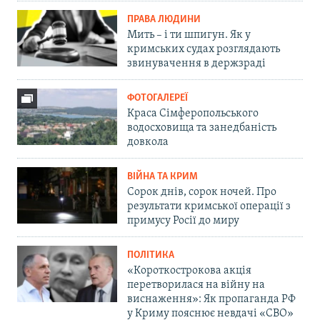
ПРАВА ЛЮДИНИ
Мить – і ти шпигун. Як у
кримських судах розглядають
звинувачення в держзраді
ФОТОГАЛЕРЕЇ
Краса Сімферопольського
водосховища та занедбаність
довкола
ВІЙНА ТА КРИМ
Сорок днів, сорок ночей. Про
результати кримської операції з
примусу Росії до миру
ПОЛІТИКА
«Короткострокова акція
перетворилася на війну на
виснаження»: Як пропаганда РФ
у Криму пояснює невдачі «СВО»