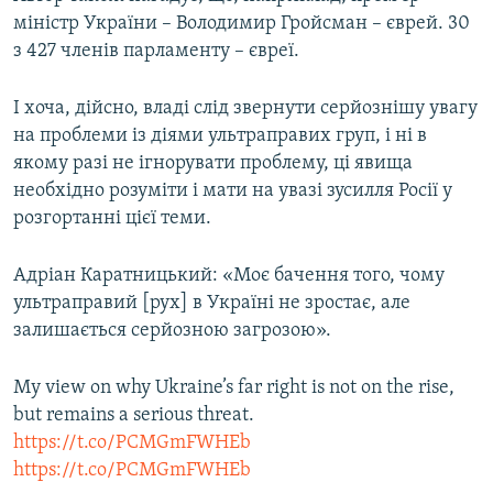
міністр України – Володимир Гройсман – єврей. 30
з 427 членів парламенту – євреї.
І хоча, дійсно, владі слід звернути серйознішу увагу
на проблеми із діями ультраправих груп, і ні в
якому разі не ігнорувати проблему, ці явища
необхідно розуміти і мати на увазі зусилля Росії у
розгортанні цієї теми.
Адріан Каратницький: «Моє бачення того, чому
ультраправий [рух] в Україні не зростає, але
залишається серйозною загрозою».
My view on why Ukraine’s far right is not on the rise,
but remains a serious threat.
https://t.co/PCMGmFWHEb
https://t.co/PCMGmFWHEb