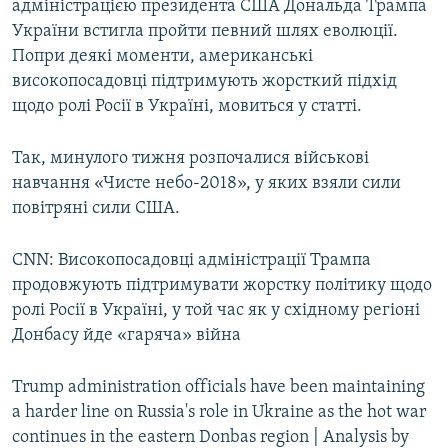
адміністрацією президента США Дональда Трампа
України встигла пройти певний шлях еволюції.
Попри деякі моменти, американські
високопосадовці підтримують жорсткий підхід
щодо ролі Росії в Україні, мовиться у статті.
Так, минулого тижня розпочалися військові
навчання «Чисте небо-2018», у яких взяли сили
повітряні сили США.
CNN: Високопосадовці адміністрації Трампа
продовжують підтримувати жорстку політику щодо
ролі Росії в Україні, у той час як у східному регіоні
Донбасу йде «гаряча» війна
Trump administration officials have been maintaining
a harder line on Russia's role in Ukraine as the hot war
continues in the eastern Donbas region | Analysis by