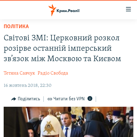
Доступність
посилання
Перейти
ПОЛІТИКА
до
НОВИНИ
Світові ЗМІ: Церковний розкол
основного
ВОДА.КРИМ
матеріалу
розірве останній імперський
ВІДЕО ТА ФОТО
Перейти
зв’язок між Москвою та Києвом
до
ПОЛІТИКА
основної
Тетяна Савчук
Радіо Свобода
БЛОГИ
навігації
Перейти
16 жовтень 2018, 22:30
ПОГЛЯД
до
ІНТЕРВ'Ю
Поділитись
Читати без VPN
пошуку
ВСЕ ЗА ДЕНЬ
СПЕЦПРОЕКТИ
ЯК ОБІЙТИ БЛОКУВАННЯ
ДЕПОРТАЦІЯ