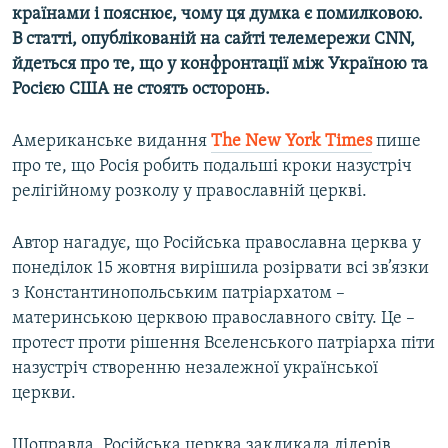
країнами і пояснює, чому ця думка є помилковою.
В статті, опублікованій на сайті телемережи CNN,
йдеться про те, що у конфронтації між Україною та
Росією США не стоять осторонь.
Американське видання
The New York Times
пише
про те, що Росія робить подальші кроки назустріч
релігійному розколу у православній церкві.
Автор нагадує, що Російська православна церква у
понеділок 15 жовтня вирішила розірвати всі зв’язки
з Константинопольським патріархатом –
материнською церквою православного світу. Це –
протест проти рішення Вселенського патріарха піти
назустріч створенню незалежної української
церкви.
Щоправда, Російська церква закликала лідерів