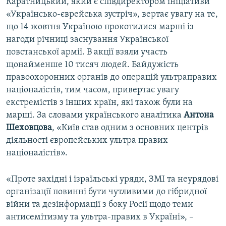
Каратницький, який є співдиректором ініціативи
«Українсько-єврейська зустріч», вертає увагу на те,
що 14 жовтня Україною прокотилися марші із
нагоди річниці заснування Української
повстанської армії. В акції взяли участь
щонайменше 10 тисяч людей. Байдужість
правоохоронних органів до операцій ультраправих
націоналістів, тим часом, привертає увагу
екстремістів з інших країн, які також були на
марші. За словами українського аналітика
Антона
Шеховцова
, «Київ став одним з основних центрів
діяльності європейських ультра правих
націоналістів».
«Проте західні і ізраїльські уряди, ЗМІ та неурядові
організації повинні бути чутливими до гібридної
війни та дезінформації з боку Росії щодо теми
антисемітизму та ультра-правих в Україні», –