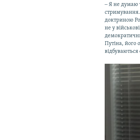
‒ Я не думаю 
стримування.
доктриною Ро
не у військові
демократични
Путіна, його 
відбуваються 