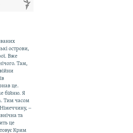
м
ованих
ькі острови,
вої. Вже
нічого. Там,
 війни
ів
знав це.
е бійню. Я
. Тим часом
 Німеччину, ‒
івнічна та
ить це
стовує Крим