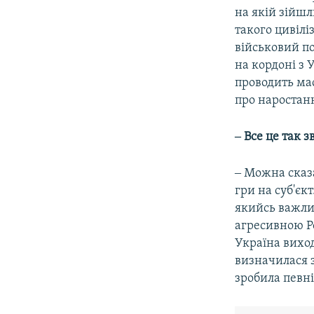
на якій зійшл
такого цивілі
військовий п
на кордоні з 
проводить ма
про наростан
‒ Все це так 
‒ Можна сказа
гри на суб'єк
якийсь важлив
агресивною Ро
Україна виход
визначилася з
зробила певні