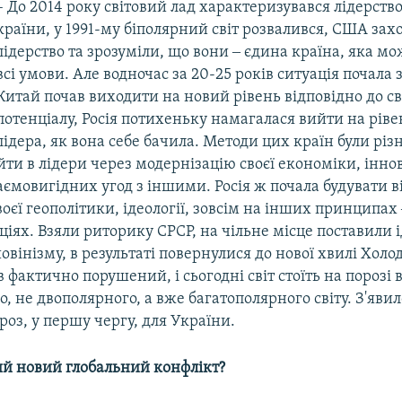
– До 2014 року світовий лад характеризувався лідерство
країни, у 1991-му біполярний світ розвалився, США за
лідерство та зрозуміли, що вони ‒ єдина країна, яка м
всі умови. Але водночас за 20-25 років ситуація почала
Китай почав виходити на новий рівень відповідно до с
потенціалу, Росія потихеньку намагалася вийти на ріве
лідера, як вона себе бачила. Методи цих країн були рі
ти в лідери через модернізацію своєї економіки, іннов
ємовигідних угод з іншими. Росія ж почала будувати 
воєї геополітики, ідеології, зовсім на інших принципа
іях. Взяли риторику СРСР, на чільне місце поставили 
овінізму, в результаті повернулися до нової хвилі Холо
в фактично порушений, і сьогодні світ стоїть на порозі 
, не двополярного, а вже багатополярного світу. З'яви
гроз, у першу чергу, для України.
й новий глобальний конфлікт?