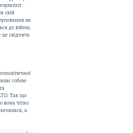
езультаті
и свій
руповання як
ься до війни,
 це свідчить
еополітичної
являє собою
та
АТО. Так що
о вона чітко
начилася, а