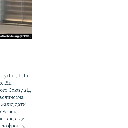
Путіна, і він
. Він
ого Союзу від
Є величезна
 Захід дати
з Росією
 так, а де-
ією фронту,