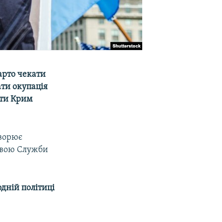
варто чекати
ати окупація
ити Крим
ворює
овою Служби
дній політиці