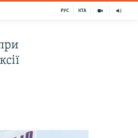
РУС
КТА
при
ксії