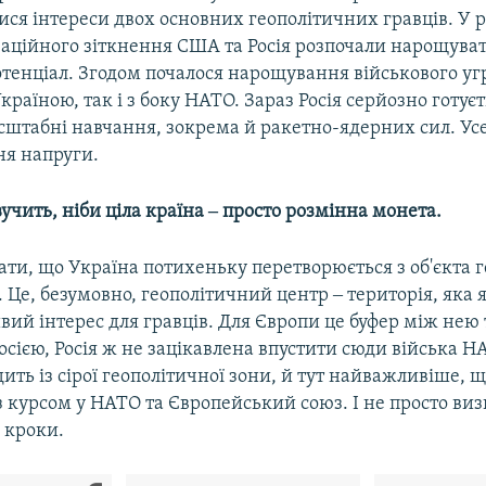
ися інтереси двох основних геополітичних гравців. У р
заційного зіткнення США та Росія розпочали нарощуват
отенціал. Згодом почалося нарощування військового уг
Україною, так і з боку НАТО. Зараз Росія серйозно готуєт
сштабні навчання, зокрема й ракетно-ядерних сил. Усе
ня напруги.
звучить, ніби ціла країна ‒ просто розмінна монета.
ти, що Україна потихеньку перетворюється з об'єкта г
т. Це, безумовно, геополітичний центр ‒ територія, яка 
ий інтерес для гравців. Для Європи це буфер між нею 
сією, Росія ж не зацікавлена впустити сюди війська Н
ить із сірої геополітичної зони, й тут найважливіше, щ
 курсом у НАТО та Європейський союз. І не просто виз
 кроки.