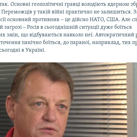
так. Основні геополітичні гравці володіють ядерною з
 Переможців у такій війні практично не залишиться. З
сії основний противник ‒ це дійсно НАТО, США. Але сп
й загрозі ‒ Росія в сьогоднішній ситуації дуже боїться
х змін, що відбуваються навколо неї. Автократичний
оточення панічно боїться, до параної, наприклад, тих пр
сьогодні в Україні.