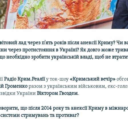
вітовий лад через п'ять років після анексії Криму? Чи 
йни через протистояння в Україні? Як довго може трив
 що необхідно зробити українській владі, щоб не втрат
ії
Радіо Крим.Реалії
у ток-шоу
«Кримський вечір»
обго
ій
Громенко
разом з українським військовим, екс-гол
озвідки України
Віктором
Гвоздем
.
ворити, що після 2014 року та анексії Криму в міжнаро
 системи стримувань та противаг?