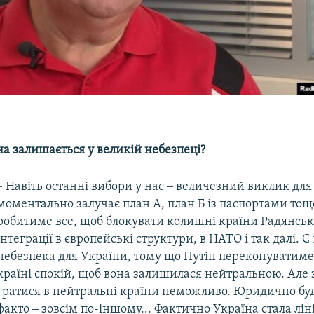
на залишається у великій небезпеці?
– Навіть останні вибори у нас ‒ величезний виклик для 
моментально залучає план А, план Б із паспортами тощо
робитиме все, щоб блокувати колишні країни Радянськ
інтеграції в європейські структури, в НАТО і так далі. 
небезпека для України, тому що Путін переконуватиме
країні спокій, щоб вона залишилася нейтральною. Але 
гратися в нейтральні країни неможливо. Юридично буде
факто ‒ зовсім по-іншому... Фактично Україна стала лін