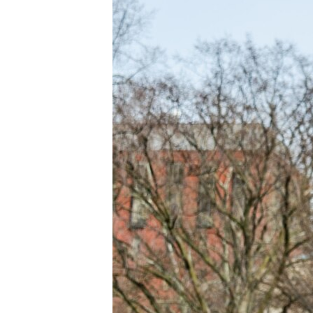
ВІДЕОУРОКИ «ELIFBE»
СВІДЧЕННЯ ОКУПАЦІЇ
УКРАЇНСЬКА ПРОБЛЕМА КРИМУ
ІНФОГРАФІКА