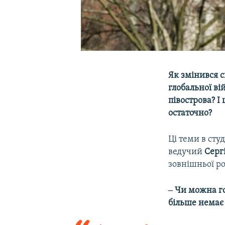
Як змінився с
глобальної ві
півострова? І
остаточно?
Ці теми в студ
ведучий
Серг
зовнішньої р
‒ Чи можна го
більше немає