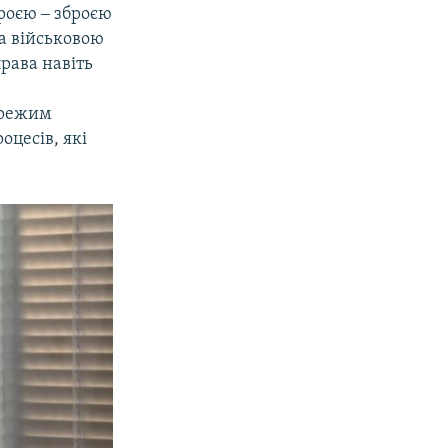
броєю ‒ зброєю
а військовою
рава навіть
 режим
оцесів, які