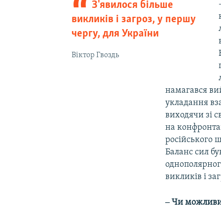
З'явилося більше
викликів і загроз, у першу
чергу, для України
Віктор Гвоздь
намагався вий
укладання вза
виходячи зі с
на конфронтац
російського ш
Баланс сил бу
однополярного
викликів і за
‒ Чи можливи