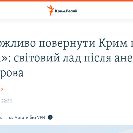
жливо повернути Крим 
»: світовий лад після ане
трова
ко
 22:30
ь
Читати без VPN