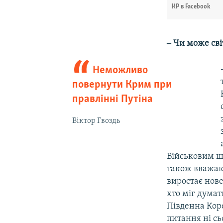
КР в Facebook
‒ Чи може св
Неможливо
повернути Крим при
правлінні Путіна
Віктор Гвоздь
Військовим ш
також вважаю
виростає нове
хто міг думат
Південна Коре
питання ні сь