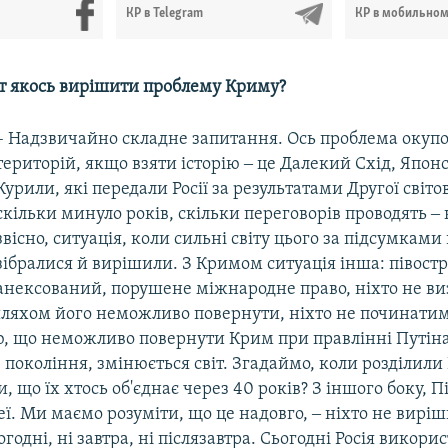
КР в Telegram
КР в мобильно
іт якось вирішити проблему Криму?
– Надзвичайно складне запитання. Ось проблема окуп
територій, якщо взяти історію ‒ це Далекий Схід, Японс
Курили, які передали Росії за результатами Другої світо
скільки минуло років, скільки переговорів проводять ‒ 
звісно, ситуація, коли сильні світу цього за підсумками
зібралися й вирішили. З Кримом ситуація інша: півостр
анексований, порушене міжнародне право, ніхто не ви
ляхом його неможливо повернути, ніхто не починатим
, що неможливо повернути Крим при правлінні Путіна
 покоління, змінюється світ. Згадаймо, коли розділили
и, що їх хтось об'єднає через 40 років? З іншого боку, П
ї. Ми маємо розуміти, що це надовго, ‒ ніхто не виріш
огодні, ні завтра, ні післязавтра. Сьогодні Росія викори