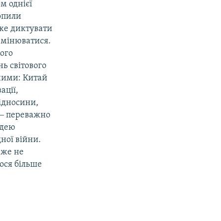
м однієї
хопили
оже диктувати
 змінюватися.
вого
нь світового
зними: Китай
ації,
відносини,
х ‒ переважно
ідею
дної війни.
вже не
лося більше