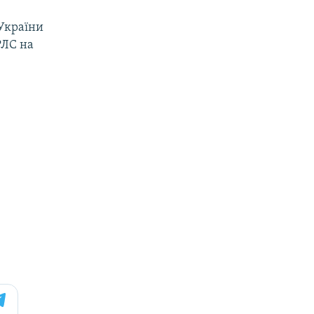
 України
РЛС на