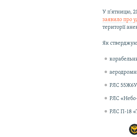
У п'ятницю, 2
заявило про у
території ане
Як стверджуют
корабельни
аеродромн
РЛС 55Ж6У
РЛС «Небо-
РЛС П-18 «