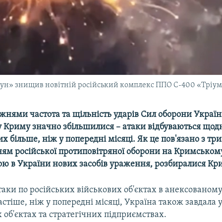
н» знищив новітній російський комплекс ППО С-400 «Тріумф»
жнями частота та щільність ударів Сил оборони Україн
 Криму значно збільшилися – атаки відбуваються щодн
х більше, ніж у попередні місяці. Як це пов'язано з тр
ям російської протиповітряної оборони на Кримському 
ою в України нових засобів ураження, розбиралися Кри
таки по російських військових об'єктах в анексованом
астіше, ніж у попередні місяці, Україна також завдала 
об'єктах та стратегічних підприємствах.