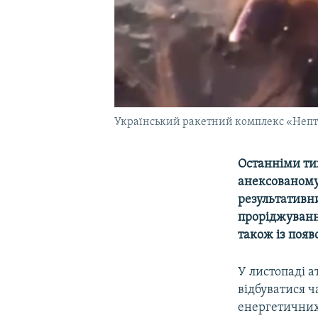
Український ракетний комплекс «Непту
Останніми ти
анексованому
результативни
проріджуванн
також із появ
У листопаді а
відбуватися ч
енергетичних 