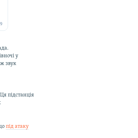
ада.
івночі у
ож звук
В
Ця підстанція
х
 що
під атаку