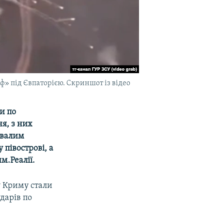
 під Євпаторією. Скриншот із відео
и по
я, з них
ивалим
півострові, а
м.Реалії.
у Криму стали
ударів по