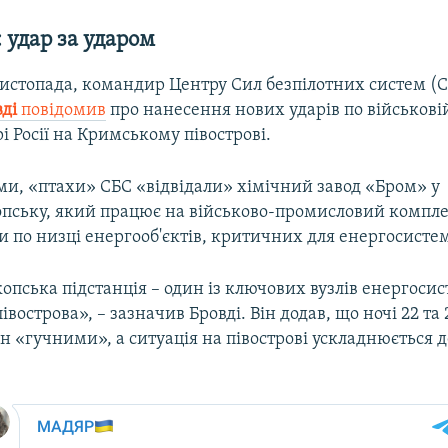
 удар за ударом
 листопада, командир Центру Сил безпілотних систем (
ді
повідомив
про нанесення нових ударів по військові
і Росії на Кримському півострові.
ми, «птахи» СБС «відвідали» хімічний завод «Бром» у
пську, який працює на військово-промисловий комплек
 по низці енергооб'єктів, критичних для енергосисте
пська підстанція – один із ключових вузлів енергоси
івострова», – зазначив Бровді. Він додав, що ночі 22 та
ян «гучними», а ситуація на півострові ускладнюється 