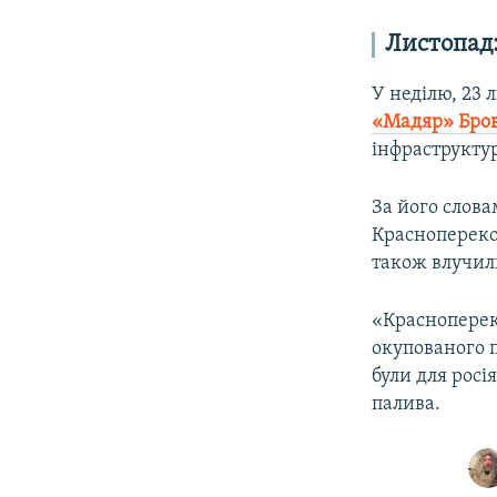
Листопад:
У неділю, 23
«Мадяр» Бров
інфраструктур
За його слова
Краснопереко
також влучили
«Краснопереко
окупованого п
були для росі
палива.