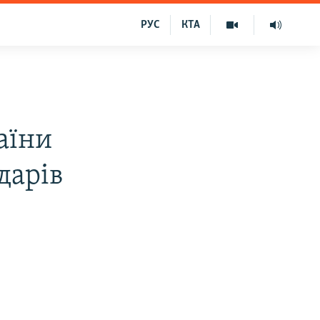
РУС
КТА
аїни
дарів