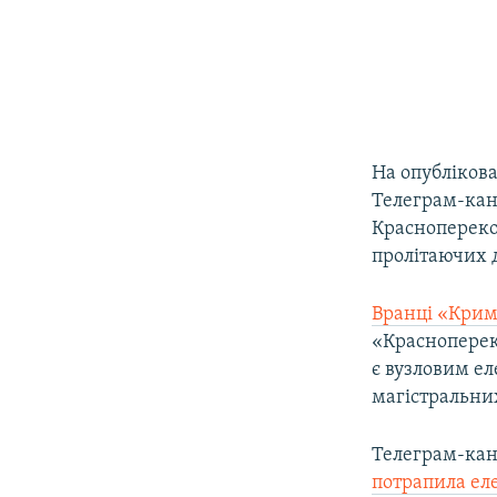
На опублікова
Телеграм-ка
Красноперекоп
пролітаючих 
Вранці «Крим
«Краснопереко
є вузловим е
магістральних
Телеграм-ка
потрапила ел