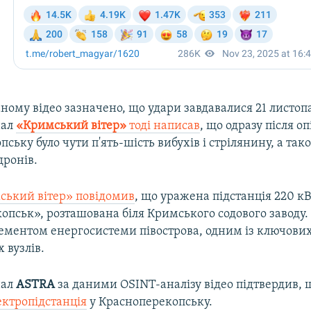
ному відео зазначено, що удари завдавалися 21 листоп
нал
«Кримський вітер»
тоді написав
, що одразу після оп
ську було чути п'ять-шість вибухів і стрілянину, а так
дронів.
ський вітер» повідомив
, що уражена підстанція 220 к
пськ», розташована біля Кримського содового заводу. 
лементом енергосистеми півострова, одним із ключови
 вузлів.
нал
ASTRA
за даними OSINT-аналізу відео підтвердив,
ектропідстанція
у Красноперекопську.