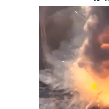
ВІДЕОУРОКИ «ELIFBE»
СВІДЧЕННЯ ОКУПАЦІЇ
УКРАЇНСЬКА ПРОБЛЕМА КРИМУ
ІНФОГРАФІКА