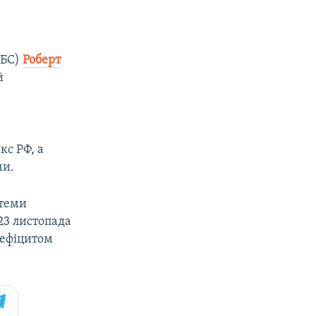
СБС)
Роберт
й
с РФ, а
ми.
стеми
 23 листопада
дефіцитом