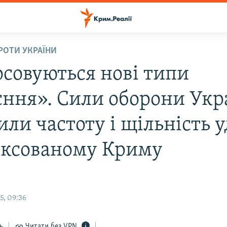
ПРОТИ УКРАЇНИ
осовуються нові типи
єння». Сили оборони Укр
ли частоту і щільність у
ексованому Криму
5, 09:36
ь
Читати без VPN