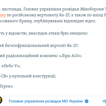
1 листопада, Головне управління розвідки Міноборони
дар
по російському вертольоту Ка-27, а також по низці 
ксованого Криму, опублікувавши відповідне відео.
ь у відомстві, внаслідок атаки було знищено:
й багатофункціональний вертоліт Ка-27;
ий радіолокаційний комплекс «Ліра-А10»;
 «Небо-У»;
СВ» у купольній конструкції;
Терек».