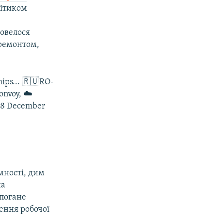
літиком
довелося
 ремонтом,
ips... 🇷🇺RO-
onvoy, ☁️
 18 December
мності, дим
на
 погане
ення робочої