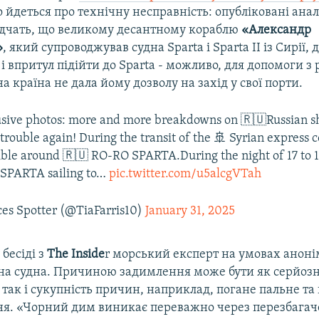
 йдеться про технічну несправність: опубліковані ана
відчать, що великому десантному кораблю
«Александр
»
, який супроводжував судна Sparta і Sparta II із Сирії, 
і впритул підійти до Sparta - можливо, для допомоги з
а країна не дала йому дозволу на захід у свої порти.
sive photos: more and more breakdowns on 🇷🇺Russian sh
rouble again! During the transit of the 🚢 Syrian express c
ible around 🇷🇺 RO-RO SPARTA.During the night of 17 to
SPARTA sailing to…
pic.twitter.com/u5alcgVTah
ces Spotter (@TiaFarris10)
January 31, 2025
 бесіді з
The Inside
r морський експерт на умовах аноні
уна судна. Причиною задимлення може бути як серйоз
 так і сукупність причин, наприклад, погане пальне та
ня. «Чорний дим виникає переважно через перезбагач