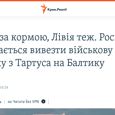
за кормою, Лівія теж. Рос
ається вивезти військову
у з Тартуса на Балтику
14:24
ь
Читати без VPN