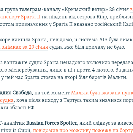
а група телеграм-каналу
«Крымский ветер» 28 січня
в
анспорт Sparta II
на південь від острова Кіпр, приблизн
Портом призначення у Sparta II вказано російський Кал
море вийшла Sparta, невідомо, її система AIS була вим
знімках за 29 січня
судна вже біля причалу не було.
аз вантажне судно Sparta ненадовго включило передав
го місперебування, лише в ніч проти 4 лютого. За да
, у цей час Sparta стояла на якорі біля берегів Мальти.
адио Свобода
, на той момент
Мальта була вказана пун
судна
, хоча після виходу з Тартуса таким значився пор
кій області РФ.
NT-аналітик
Russian Forces Spotter
, який слідкує за виве
ніки із Сирії,
повідомив про можливу пожежу на борту