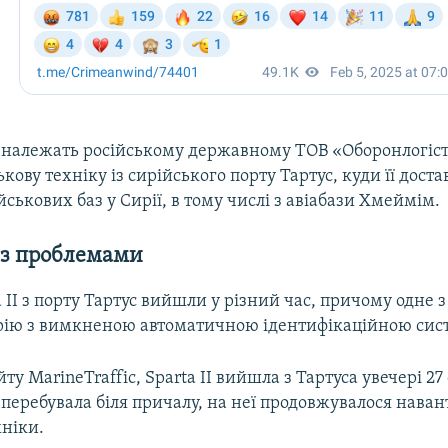
 належать російському державному ТОВ «Оборонлогіст
ькову техніку із сирійського порту Тартус, куди її доста
йськових баз у Сирії, в тому числі з авіабази Хмеймім.
із проблемами
ta II з порту Тартус вийшли у різний час, причому одне 
ію з вимкненою автоматичною ідентифікаційною сис
ту MarineTraffic, Sparta II вийшла з Тартуса увечері 27 
 перебувала біля причалу, на неї продовжувалося нава
хніки.