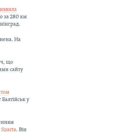
иявила
о за 280 км
інінград.
кнена. На
ач, що
ними сайту
ктом
т Балтійськ у
зенням
 Sparta
. Він