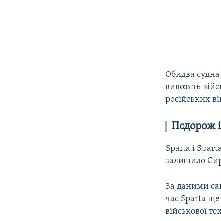
Обидва судна
вивозять війс
російських ві
Подорож 
Sparta і Spar
залишило Сир
За даними сай
час Sparta ще
військової те