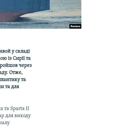
нвой у складі
ю із Сирії та
пройшов через
аду. Отже,
тлантику та
ни та для
 та Sparta II
ар для виходу
налу