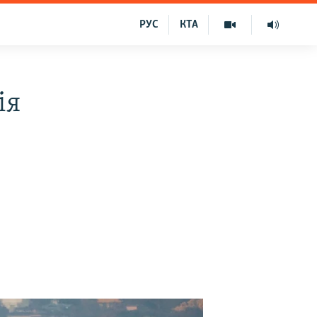
РУС
КТА
ія