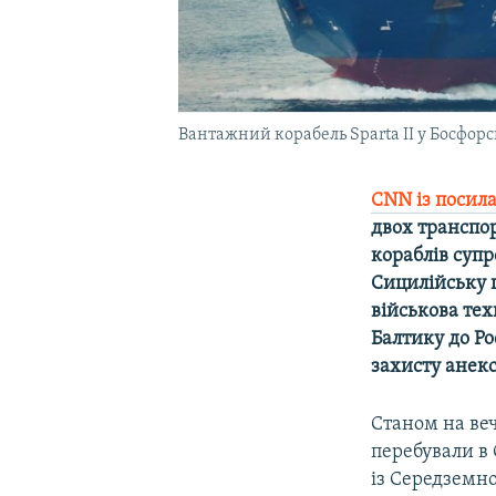
Вантажний корабель Sparta II у Босфорс
CNN із посил
двох транспор
кораблів суп
Сицилійську п
військова тех
Балтику до Ро
захисту анекс
Станом на веч
перебували в 
із Середземн