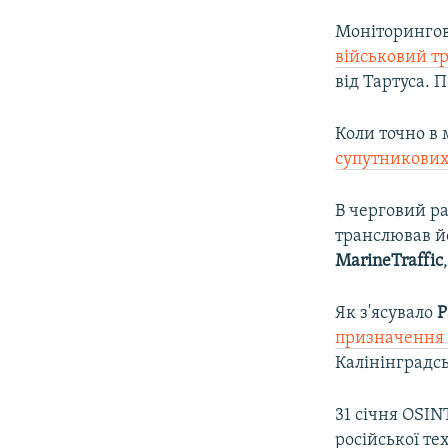
Моніторингов
військовий тр
від Тартуса. 
Коли точно в 
супутникових 
В черговий р
транслював йо
MarineTraffic
Як з'ясувало
Р
призначення 
Калінінградсь
31 січня OSI
російської тех