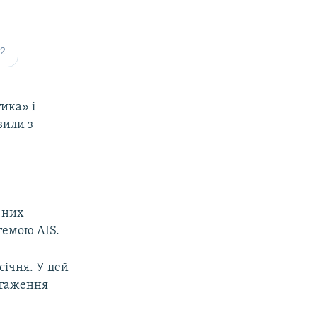
ика» і
вили з
з них
темою AIS.
січня. У цей
нтаження