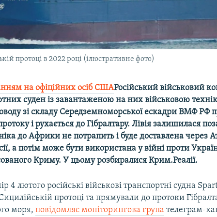
ькій протоці в 2022 році (ілюстративне фото)
анням на офіційних осіб США
Російський військовий ко
тних суден із завантаженою на них військовою техніко
роводу зі складу Середземноморської ескадри ВМФ РФ 
ротоку і рухається до Гібралтару. Лівія залишилася поз
ніка до Африки не потрапить і буде доставлена через А
сії, а потім може бути використана у війні проти Украї
ованого Криму. У цьому розбиралися Крим.Реалії.
ір 4 лютого російські військові транспортні судна Sparta
Сицилійській протоці та прямували до протоки Гібралт
ого моря,
повідомляє моніторингова група
телеграм-ка