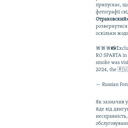
припускає, що
фотографії с
Отраковский
розвернутися 
оскільки жодн
🚨🚨🚨📸Exclu
RO SPARTA in t
smoke was vis
2024, the 🇷
— Russian For
Як зазначив у
йде від двиг
несправність,
обслуговуван