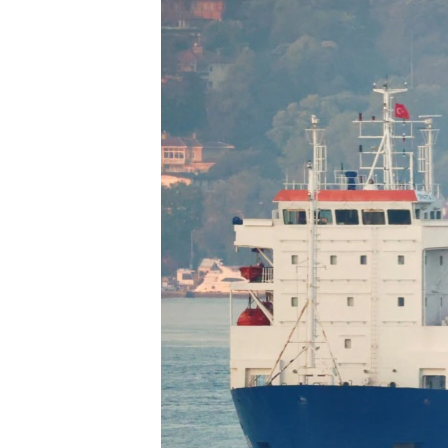
ВІДЕОУРОКИ «ELIFBE»
СВІДЧЕННЯ ОКУПАЦІЇ
УКРАЇНСЬКА ПРОБЛЕМА КРИМУ
ІНФОГРАФІКА