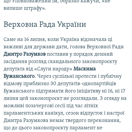
що Уповноважений їм, образно кажучи, «не
випише штрафу».
Верховна Рада України
Саме на 16 липня, коли Україна відзначала ці
важливі для держави дати, голова Верховної Ради
Дмитро Разумков
поставив у порядок денний
засідання розгляд скандального законопроєкту
депутата від «Слуги народу»
Маскима
Бужанського
. Через суспільні протести і публічну
відмову приблизно 30 депутатів-однопартійців
Бужанського підтримати його ініціативу ні 16, ні 17
липня цей законопроєкт не розглядали. З огляду на
можливі позачергові сесії під час літніх
парламентських канікул, сезон відпусток і настрої
Дмитра Разумкова немає твердого переконання,
що до цього законопроєкту парламент не