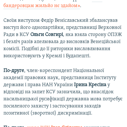
бандеровцам жильйо нє здайом»
.
Своїм виступом Федір Веніславський збалансував
виступ його однопартійки, представниці Верховної
Ради в КСУ
Ольги Совгирі
, яка взяла сторону ОПЗЖ
і безліч разів апелювала до висновків Венеційської
комісії. Подібні до її риторики висловлювання
використовують у Кремлі і Будапешті.
По-друге
, член-кореспондент Національної
академії правових наук, представниця Інституту
держави і права НАН України
Ірина Кресіна
у
відповіді на запит КСУ зазначила, що внаслідок
насильницької русифікації державна мова потребує
посиленого захисту і застосування заходів
позитивної (зворотної) дискримінації.