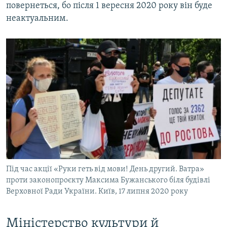
повернеться, бо після 1 вересня 2020 року він буде
неактуальним.
Під час акції «Руки геть від мови! День другий. Ватра»
проти законопроєкту Максима Бужанського біля будівлі
Верховної Ради України. Київ, 17 липня 2020 року
Міністерство культури й