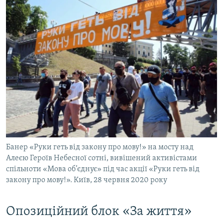
Банер «Руки геть від закону про мову!» на мосту над
Алеєю Героїв Небесної сотні, вивішений активістами
спільноти «Мова об’єднує» під час акції «Руки геть від
закону про мову!». Київ, 28 червня 2020 року
Опозиційний блок «За життя»