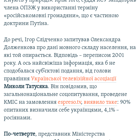
існують у природі». Крім того, суддя КСУ запідозрив
члена ОПЗЖ у використанні терміну
«російськомовні громадяни», що є частиною
доктрини Путіна.
До речі, Ігор Слідченко запитував Олександра
Долженкова про дані мовного складу населення, на
які той опирається. Відповідь – переписом 2001
року. А ось найсвіжіша інформація, яка б не
сподобалася суб’єктові подання, від голови
правління
Української телевізійної асоціації
Миколи Татусяка
. Він повідомив, що
загальнонаціональне соцопитування, проведене
КМІС на замовлення
espreso.tv
,
виявило таке
: 90%
опитаних визначили себе українцями, 4,1% –
росіянами.
По-четверте
, представник Міністерства