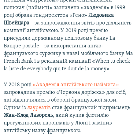
Першим «лауреатом» премії «Англійський
попихач (наймит)» зазначена «академія» в 1999
році обрала гендиректора «Рено»
Людовика
Швейцара
– за запровадження звітів про діяльність
компанії англійською. У 2019 році премію
присудили державному поштовому банку La
Banque postale – за використання англо-
французького суржику в назві мобільного банку Ma
French Bank і в рекламній кампанії «When tu check
la liste de everybody qui te doit de la money».
У 2018 році
«Академія англійського наймита»
запровадила премію «Червона доріжка» для осіб,
які відзначилися в обороні французької мови.
Одним із
лауреатів
став французький підприємець
Жан-Клод Лаворель
, який купив флотилію
прогулянкових пароплавів у Ліоні і замінив
англійську назву французькою.