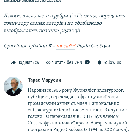
питань мовної політики
Думки, висловлені в рубриці «Погляд», передають
точку зору самих авторів і не обов’язково
відображають позицію редакції
Оригінал публікації –
на сайті
Радіо Свобода
Поділитись
Читати без VPN
Follow us
Тарас Марусик
Народився 1955 року. Журналіст, культуролог,
публіцист, перекладач з французької мови,
громадський активіст. Член Національних
спілок журналістів і письменників. Заступник
голови ТО перекладачів НСПУ. Був членом
Спілки франкомовної преси. Автор та ведучий
програм на Радіо Свобода (з 1994 по 2007 роки),