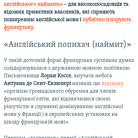
англійського наймита»
–
для високопосадовців та
відомих приватних власників, які сприяють
поширенню англійської мови і
публічно ігнорують
французьк
у
.
«Англійський попихач (наймит)»
У такій дотепній формі французька суспільна думка
солідаризувалася з державною мовною політикою.
Письменниця
Лоран Коссе
, внучата небога
Антуана де Сент-Екзюпері
назвала цю
відзнаку
«премією громадського обурення для членів
французької еліти, які відзначилися своєю
рішучістю в сприянні домінуванню англійської
мови у Франції і в європейських установах на
шкоду французькій мові».