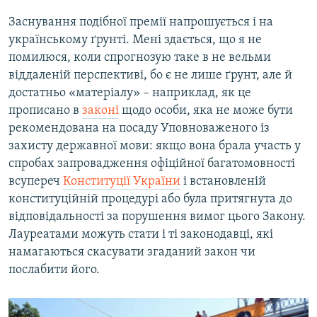
Заснування подібної премії напрошується і на
українському ґрунті. Мені здається, що я не
помилюся, коли спрогнозую таке в не вельми
віддаленій перспективі, бо є не лише ґрунт, але й
достатньо «матеріалу» – наприклад, як це
прописано в
законі
щодо особи, яка не може бути
рекомендована на посаду Уповноваженого із
захисту державної мови: якщо вона брала участь у
спробах запровадження офіційної багатомовності
всупереч
Конституції України
і встановленій
конституційній процедурі або була притягнута до
відповідальності за порушення вимог цього Закону.
Лауреатами можуть стати і ті законодавці, які
намагаються скасувати згаданий закон чи
послабити його.