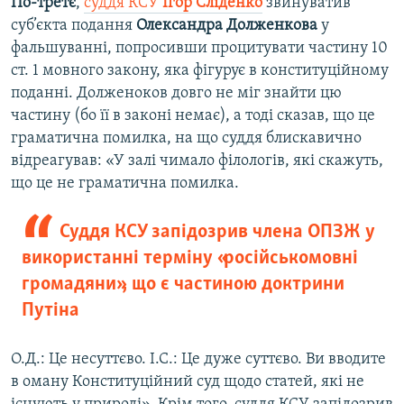
По-третє
,
суддя КСУ
Ігор Сліденко
звинуватив
суб’єкта подання
Олександра Долженкова
у
фальшуванні, попросивши процитувати частину 10
ст. 1 мовного закону, яка фігурує в конституційному
поданні. Долженоков довго не міг знайти цю
частину (бо її в законі немає), а тоді сказав, що це
граматична помилка, на що суддя блискавично
відреагував: «У залі чимало філологів, які скажуть,
що це не граматична помилка.
Суддя КСУ запідозрив члена ОПЗЖ у
використанні терміну «російськомовні
громадяни», що є частиною доктрини
Путіна
О.Д.: Це несуттєво. І.С.: Це дуже суттєво. Ви вводите
в оману Конституційний суд щодо статей, які не