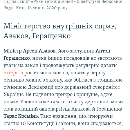
Під час акції «Руки геть від мови!» біля будівлі Верховної
Ради. Київ, 16 липня 2020 року
Міністерство внутрішніх справ,
Аваков, Геращенко
Міністр
Арсен Аваков
, його заступник
Антон
Геращенко
, низка інших посадовців не звертають
уваги на закон і продовжують регулярно давати
інтерв’ю
російською мовою, навіть у першу
річницю мовного закону, яка збіглася з тридцятою
річницею Декларації про державний суверенітет
України. Це подвійно прикро і кричуще, адже
новим Уповноваженим із захисту державної мови
став колишній однопартієць Авакова й Геращенка
Тарас Кремінь
. Таке враження, що, ігноруючи
статтю 10 Конституції і закони, вони сподіваються,