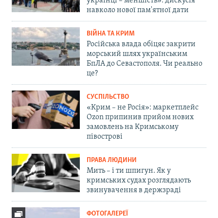
українці – меншість»: дискусія
навколо нової пам'ятної дати
ВІЙНА ТА КРИМ
Російська влада обіцяє закрити
морський шлях українським
БпЛА до Севастополя. Чи реально
це?
СУСПІЛЬСТВО
«Крим – не Росія»: маркетплейс
Ozon припинив прийом нових
замовлень на Кримському
півострові
ПРАВА ЛЮДИНИ
Мить – і ти шпигун. Як у
кримських судах розглядають
звинувачення в держзраді
ФОТОГАЛЕРЕЇ