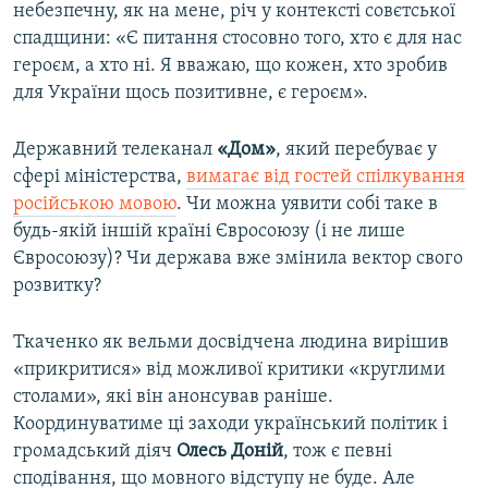
небезпечну, як на мене, річ у контексті совєтської
спадщини: «Є питання стосовно того, хто є для нас
героєм, а хто ні. Я вважаю, що кожен, хто зробив
для України щось позитивне, є героєм».
Державний телеканал
«Дом»
, який перебуває у
сфері міністерства,
вимагає від гостей спілкування
російською мовою
. Чи можна уявити собі таке в
будь-якій іншій країні Євросоюзу (і не лише
Євросоюзу)? Чи держава вже змінила вектор свого
розвитку?
Ткаченко як вельми досвідчена людина вирішив
«прикритися» від можливої критики «круглими
столами», які він анонсував раніше.
Координуватиме ці заходи український політик і
громадський діяч
Олесь Доній
, тож є певні
сподівання, що мовного відступу не буде. Але