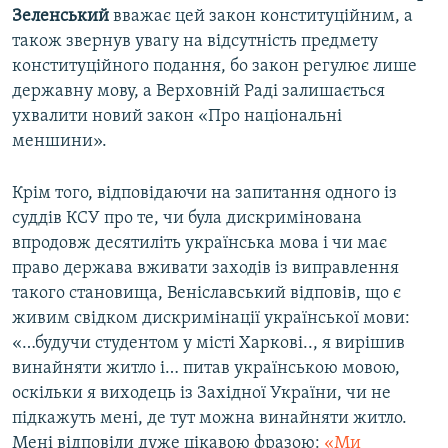
Зеленський
вважає цей закон конституційним, а
також звернув увагу на відсутність предмету
конституційного подання, бо закон регулює лише
державну мову, а Верховній Раді залишається
ухвалити новий закон «Про національні
меншини».
Крім того, відповідаючи на запитання одного із
суддів КСУ про те, чи була дискримінована
впродовж десятиліть українська мова і чи має
право держава вживати заходів із виправлення
такого становища, Веніславський відповів, що є
живим свідком дискримінації української мови:
«…будучи студентом у місті Харкові.., я вирішив
винайняти житло і… питав українською мовою,
оскільки я виходець із Західної України, чи не
підкажуть мені, де тут можна винайняти житло.
Мені відповіли дуже цікавою фразою:
«Ми