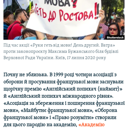
ВІДЕОУРОКИ «ELIFBE»
Русский
СВІДЧЕННЯ ОКУПАЦІЇ
Qırımtatar
УКРАЇНСЬКА ПРОБЛЕМА КРИМУ
ДОЛУЧАЙСЯ!
ІНФОГРАФІКА
Під час акції «Руки геть від мови! День другий. Ватра»
проти законопроєкту Максима Бужанського біля будівлі
Верховної Ради України. Київ, 17 липня 2020 року
Усі сайти RFE/RL
Почну не зблизька. В 1999 році чотири асоціації з
оборони й просування французької мови заснували
щорічну премію «Англійський попихач (наймит)»
й «Англійський попихач міжнародного рівня»
.
«Асоціація за збереження і поширення французької
мови», «Майбутнє французької мови», «Оборона
французької мови» і «Право розуміти» створили
для цього пародію на академію,
«Академію