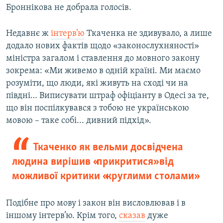
Броннікова не добрала голосів.
Недавнє ж
інтерв’ю
Ткаченка не здивувало, а лише
додало нових фактів щодо «законослухняності»
міністра загалом і ставлення до мовного закону
зокрема: «Ми живемо в одній країні. Ми маємо
розуміти, що люди, які живуть на сході чи на
півдні… Виписувати штраф офіціанту в Одесі за те,
що він поспілкувався з тобою не українською
мовою – таке собі... дивний підхід».
Ткаченко як вельми досвідчена
людина вирішив «прикритися» від
можливої критики «круглими столами»
Подібне про мову і закон він висловлював і в
іншому інтерв’ю. Крім того,
сказав
дуже