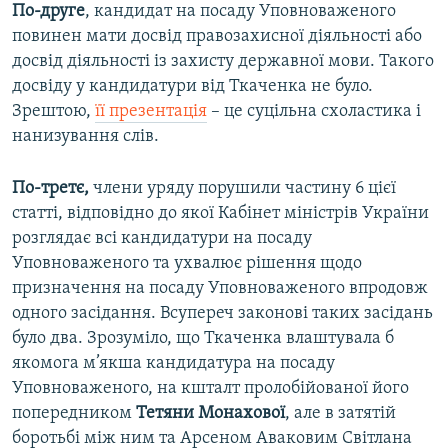
По-друге
, кандидат на посаду Уповноваженого
повинен мати досвід правозахисної діяльності або
досвід діяльності із захисту державної мови. Такого
досвіду у кандидатури від Ткаченка не було.
Зрештою,
її презентація
– це суцільна схоластика і
нанизування слів.
По-третє,
члени уряду порушили частину 6 цієї
статті, відповідно до якої Кабінет міністрів України
розглядає всі кандидатури на посаду
Уповноваженого та ухвалює рішення щодо
призначення на посаду Уповноваженого впродовж
одного засідання. Всупереч законові таких засідань
було два. Зрозуміло, що Ткаченка влаштувала б
якомога м’якша кандидатура на посаду
Уповноваженого, на кшталт пролобійованої його
попередником
Тетяни Монахової
, але в затятій
боротьбі між ним та Арсеном Аваковим Світлана