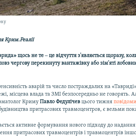
оку
я Крим.Реалії
врида» щось не те ‒ це відчуття з'являється щоразу, кол
овз чергову перекинуту вантажівку або зім'яті лобови
тенсивність аварій та число постраждалих на «Таврид
ежі, місцева влада та ЗМІ безпосередньо не говорять. А
вматолог Криму
Павло Федулічев
цього тижня
повідом
 будівництва притрасових травмоцентров, є вельми пок
вається активне формування нового підходу до наданн
ення притрасових травмоцентрів і травмоцентрів іншо