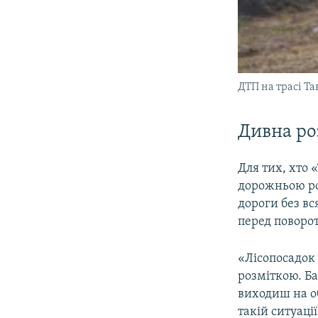
ДТП на трасі Та
Дивна ро
Для тих, хто 
дорожньою ро
дороги без вс
перед поворо
«Лісопосадок 
розміткою. Ба
виходиш на об
такій ситуаці