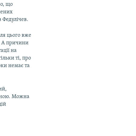
о, що
лених
 Федулічев.
ля цього вже
. А причини
ації на
льки ті, про
оки немає та
ий,
чною. Можна
цій