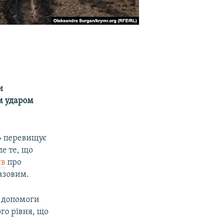
и
м ударом
і» перевищує
ле те, що
ив
про
азовим.
я допомоги
го рівня, що