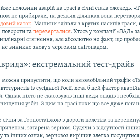
же половини аварій на трасі в січні стала ожеледь. «
ом не прибирали, на деяких ділянках вона перетвори
одовий каток
. Машини злітали з крутих насипів траси, 
в повороти та
переверталися
. Хтось у компанії «ВАД» за
плінарні стягнення, але абсолютно не факт, що пробл
не виникне знову з черговим снігопадом.
аврида»: екстремальний тест-драйв
у, можна припустити, що коли автомобільний трафік «
втотуристів із сусідньої Росії, хоча б цей фактор аварій
. Однак ніхто не скасовував інші види опадів і необхід
чищення узбіч. З цим на трасі поки що все дуже поган
 січня за Горностаївкою з дороги полетіла та перекину
причепом, затарена зерном. Судячи з відсутності інши
ху та інших ознак, зерновоз вирішив злегка посунутися