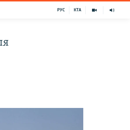
РУС
КТА
ля