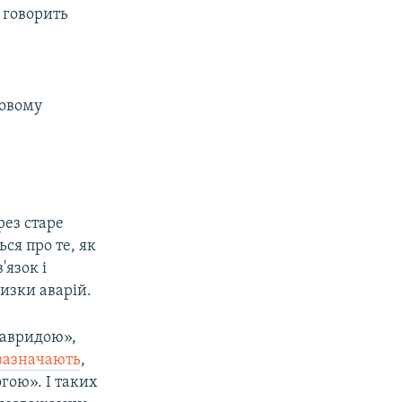
 говорить
бовому
рез старе
ся про те, як
'язок і
изки аварій.
Тавридою»,
зазначають
,
гою». І таких