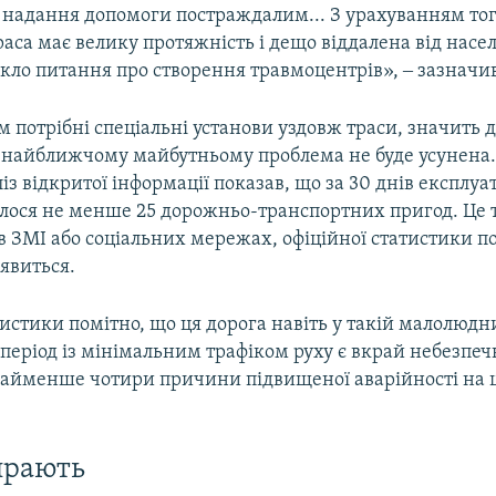
я надання допомоги постраждалим... З урахуванням тог
аса має велику протяжність і дещо віддалена від насе
кло питання про створення травмоцентрів», ‒ зазначив
потрібні спеціальні установи уздовж траси, значить д
 у найближчому майбутньому проблема не буде усунена
ліз відкритої інформації показав, що за 30 днів експлуат
лося не менше 25 дорожньо-транспортних пригод. Це ті
в ЗМІ або соціальних мережах, офіційної статистики п
'явиться.
тистики помітно, що ця дорога навіть у такій малолюдн
період із мінімальним трафіком руху є вкрай небезпе
айменше чотири причини підвищеної аварійності на 
ирають