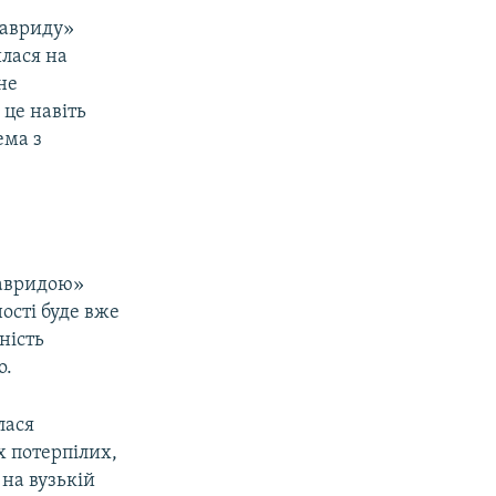
Тавриду»
лася на
не
 це навіть
ема з
Тавридою»
ності буде вже
ність
о.
лася
х потерпілих,
 на вузькій