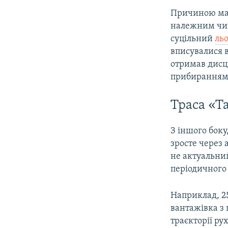
Причиною май
належним чин
суцільний
ль
вписувалися 
отримав дисци
прибиранням 
Траса «Т
З іншого бок
зросте через а
не актуальний
періодичного 
Наприклад, 25
вантажівка з 
траєкторії ру