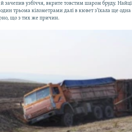
 й зачепив узбіччя, вкрите товстим шаром бруду. Найц
годин трьома кілометрами далі в кювет з'їхала ще одна
рно, що з тих же причин.