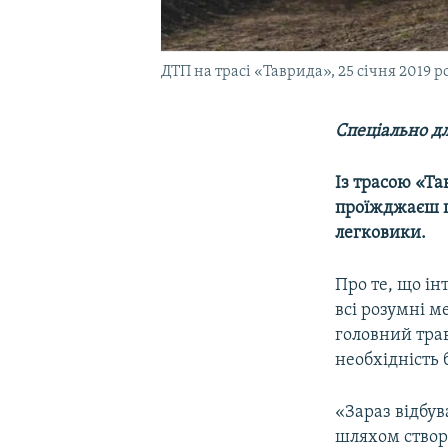
ДТП на трасі «Таврида», 25 січня 2019 р
Спеціально дл
Із трасою «Та
проїжджаєш п
легковики.
Про те, що ін
всі розумні м
головний тра
необхідність
«Зараз відбу
шляхом створ