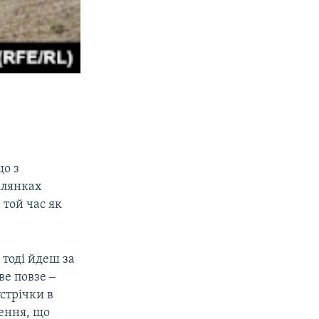
що з
ілянках
 той час як
 тоді йдеш за
ве повзе ‒
устрічки в
ження, що