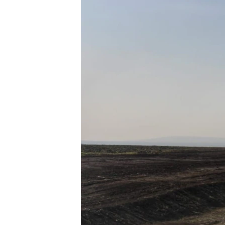
ВІДЕОУРОКИ «ELIFBE»
СВІДЧЕННЯ ОКУПАЦІЇ
УКРАЇНСЬКА ПРОБЛЕМА КРИМУ
ІНФОГРАФІКА