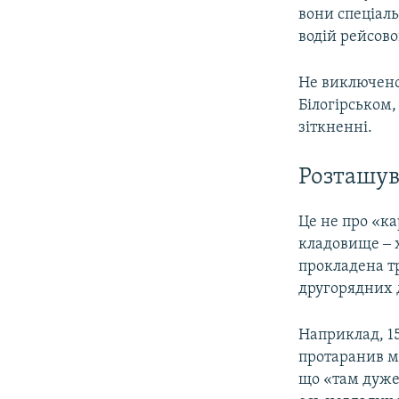
вони спеціаль
водій рейсово
Не виключено,
Білогірськом,
зіткненні.
Розташу
Це не про «ка
кладовище ‒ х
прокладена тр
другорядних д
Наприклад, 1
протаранив м
що «там дуже