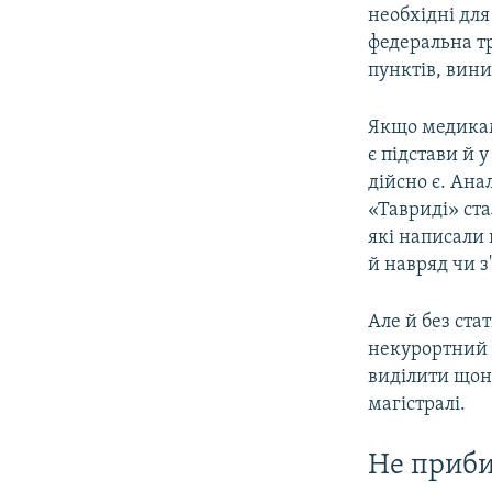
необхідні дл
федеральна тр
пунктів, вини
Якщо медикам 
є підстави й
дійсно є. Ана
«Тавриді» ста
які написали 
й навряд чи з
Але й без ста
некурортний 
виділити щон
магістралі.
Не приб