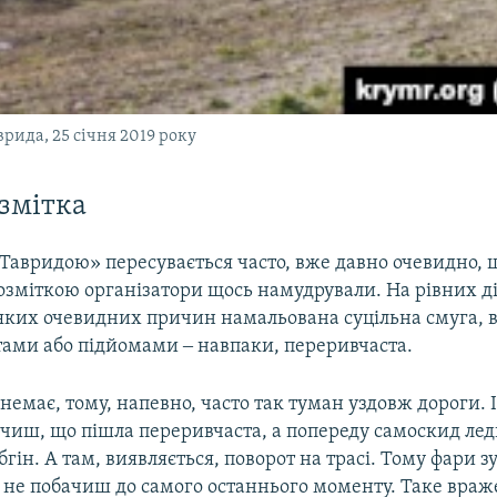
врида, 25 січня 2019 року
змітка
«Тавридою» пересувається часто, вже давно очевидно, 
зміткою організатори щось намудрували. На рівних д
яких очевидних причин намальована суцільна смуга, в
тами або підйомами ‒ навпаки, переривчаста.
немає, тому, напевно, часто так туман уздовж дороги. І
чиш, що пішла переривчаста, а попереду самоскид лед
гін. А там, виявляється, поворот на трасі. Тому фари з
ї не побачиш до самого останнього моменту. Таке вра