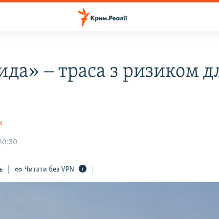
ида» ‒ траса з ризиком д
в
 20:30
ь
Читати без VPN