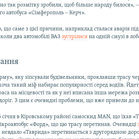
но так розмітку зробили, щоб більше народу билося», ‒
го автобуса «Сімферополь ‒ Керч».
 що саме з цієї причини, наприклад сталася аварія під
 коли два автомобілі ВАЗ
зустрілися
на одній смузі в ло
вання
рму», яку зіпсували будівельники, проклавши трасу че
оча такий міф набирає популярності серед водіїв. Йдеть
аса на місцевості та як у неї вписана інша мережа розв
оріг. З цим є очевидні проблеми, що вже привели до н
5 січня в Кіровському районі самоскид MAN, що їхав «
ікроавтобус «Форд», що цю трасу перетинав. Очевидці
 невдало «Таврида» перетинається з другорядною доро