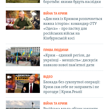
боротьби: якими будуть наслідки
ВІЙНА ТА КРИМ
«Для них із Кримом розпочнеться
важка історія»: командир ОТУ
«Одеса» – про пастку для
російських військ на
Кінбурнській косі
ПРАВА ЛЮДИНИ
«Крим – єдиний регіон, де
українці – меншість»: дискусія
навколо нової пам'ятної дати
ВІДЕО
Блокада без сухопутної операції:
Крим сам себе не заправить і не
прогодує | Крим.Реалії
ВІЙНА ТА КРИМ