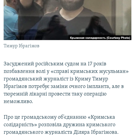
ВІДЕОУРОКИ «ELIFBE»
Русский
СВІДЧЕННЯ ОКУПАЦІЇ
Qırımtatar
УКРАЇНСЬКА ПРОБЛЕМА КРИМУ
ДОЛУЧАЙСЯ!
ІНФОГРАФІКА
Тимур Ібрагімов
Засуджений російським судом на 17 років
Усі сайти RFE/RL
позбавлення волі у «справі кримських мусульман»
громадянський журналіст із Криму Тимур
Ібрагімов потребує заміни очного імпланта, але в
тюремній лікарні провести таку операцію
неможливо.
Про це громадському об'єднанню «Кримська
солідарність» розповіла дружина кримського
громадянського журналіста Діляра Ібрагімова.