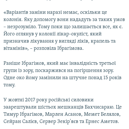
«Варіантів заміни наразі немає, оскільки це
колонія. Яку допомогу вони нададуть за таких умов
– незрозуміло. Тому поки що залишається все, як є.
Його оглянув у колонії лікар-окуліст, який
призначив лікування у вигляді ліків, крапель та
вітамінів», – розповіла Ібрагімова.
Раніше Ібрагімов, який має інвалідність третьої
групи із зору, поскаржився на погіршення зору.
Одне око йому замінили на штучне понад 15 років
тому.
У жовтні 2017 року російські силовики
заарештували шістьох мешканців Бахчисараю. Це
Тимур Ібрагімов, Марлен Асанов, Мемет Белялов,
Сейран Салієв, Сервер Зекір'яєв та Ернес Аметов.