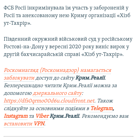
ФСБ Росії інкримінувала їм участь у забороненій у
Росії та анексованому нею Криму організації «Хізб
ут-Тахрір».
Південний окружний військовий суд у російському
Ростові-на-Дону у вересні 2020 року виніс вирок у
другій бахчисарайській справі «Хізб ут-Тахрір».
Роскомнагляд (Роскомнадзор) намагається
заблокувати
доступ до сайту
Крим.Реалії
.
Безперешкодно читати Крим.Реалії можна за
допомогою
дзеркального сайту
:
https://dfs0qrmo00d6u.cloudfront.net
. Також
слідкуйте за основними подіями в
Telegram
,
Instagram
та
Viber
Крим.Реалії
. Рекомендуємо вам
встановити
VPN
.