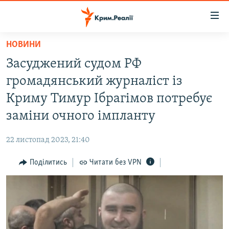
Доступність
посилання
Перейти
НОВИНИ
до
НОВИНИ
Засуджений судом РФ
основного
ВОДА.КРИМ
матеріалу
громадянський журналіст із
ВІДЕО ТА ФОТО
Перейти
Криму Тимур Ібрагімов потребує
до
ПОЛІТИКА
заміни очного імпланту
основної
БЛОГИ
навігації
22 листопад 2023, 21:40
Перейти
ПОГЛЯД
до
Поділитись
Читати без VPN
ІНТЕРВ'Ю
пошуку
ВСЕ ЗА ДЕНЬ
СПЕЦПРОЕКТИ
ЯК ОБІЙТИ БЛОКУВАННЯ
ДЕПОРТАЦІЯ