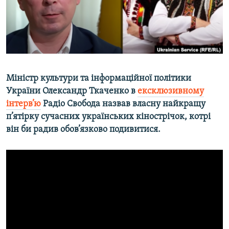
ВІДЕОУРОКИ «ELIFBE»
Русский
СВІДЧЕННЯ ОКУПАЦІЇ
Qırımtatar
УКРАЇНСЬКА ПРОБЛЕМА КРИМУ
ДОЛУЧАЙСЯ!
ІНФОГРАФІКА
Міністр культури та інформаційної політики
України Олександр Ткаченко в
ексклюзивному
інтерв’ю
Радіо Свобода назвав власну найкращу
Усі сайти RFE/RL
п’ятірку сучасних українських кінострічок, котрі
він би радив обов’язково подивитися.