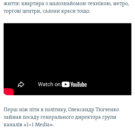
життя: квартира з малознайомою технікою, метро,
торгові центри, салони краси тощо.
Перш ніж піти в політику, Олександр Ткаченко
займав посаду генерального директора групи
каналів «1+1 Media».