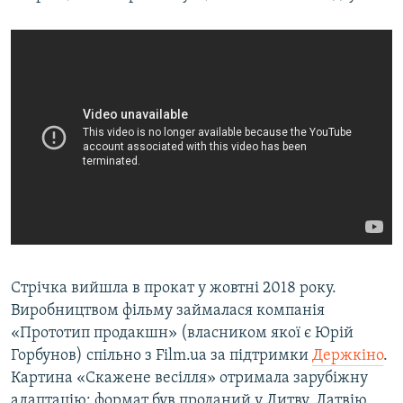
Стрічка вийшла в прокат у жовтні 2018 року.
Виробництвом фільму займалася компанія
«Прототип продакшн» (власником якої є Юрій
Горбунов) спільно з Film.ua за підтримки
Держкіно
.
Картина «Скажене весілля» отримала зарубіжну
адаптацію: формат був проданий у Литву, Латвію,