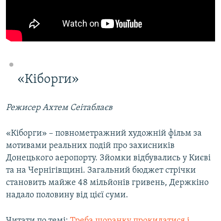
«Кіборги»
Режисер Ахтем Сеітаблаєв
«Кіборги» – повнометражний художній фільм за
мотивами реальних подій про захисників
Донецького аеропорту. Зйомки відбувались у Києві
та на Чернігівщині. Загальний бюджет стрічки
становить майже 48 мільйонів гривень, Держкіно
надало половину від цієї суми.​
Читати по темі:
Треба щоранку прокидатися і