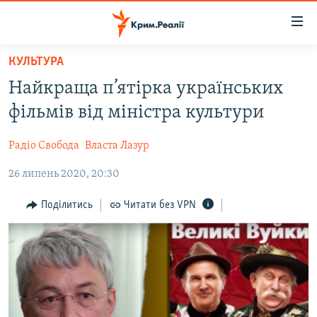
Доступність
посилання
Перейти
КУЛЬТУРА
до
НОВИНИ
Найкраща п’ятірка українських
основного
ВОДА.КРИМ
матеріалу
фільмів від міністра культури
ВІДЕО ТА ФОТО
Перейти
до
Радіо Свобода
Власта Лазур
ПОЛІТИКА
основної
26 липень 2020, 20:30
БЛОГИ
навігації
Перейти
ПОГЛЯД
Поділитись
Читати без VPN
до
ІНТЕРВ'Ю
пошуку
ВСЕ ЗА ДЕНЬ
СПЕЦПРОЕКТИ
ЯК ОБІЙТИ БЛОКУВАННЯ
ДЕПОРТАЦІЯ