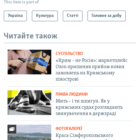
This item is part of
Україна
Культура
Статті
Головне за добу
Читайте також
СУСПІЛЬСТВО
«Крим – не Росія»: маркетплейс
Ozon припинив прийом нових
замовлень на Кримському
півострові
ПРАВА ЛЮДИНИ
Мить – і ти шпигун. Як у
кримських судах розглядають
звинувачення в держзраді
ФОТОГАЛЕРЕЇ
Краса Сімферопольського