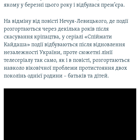
якому у березні цього року і відбулася прем’єра.
На відміну від повісті Нечуя-Левицького, де події
розгортаються через декілька років після
скасування кріпацтва, у серіалі «Спіймати
Кайдаша» події відбуваються після відновлення
незалежності України, проте сюжетні лінії
телесеріалу так само, як і в повісті, розгортаються
навколо віковічної проблеми протистояння двох
поколінь однієї родини – батьків та дітей.