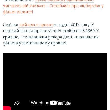
чистити свій автомат – Сеітаблаєв про «кіборгів» у
фільмі та житті
Стрічка
вийшла в прокат
у грудні 2017 року. У
перший вікенд прокату стрічка зібрала 8 186 701
гривню, встановивши рекорд для національних
фільмів у вітчизняному прокаті.