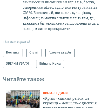
займаюся написанням матеріалів, блогів,
створенням відео, аудіо-контенту та навіть
СММ. Впевнений, що важливу та цікаву
інформацію можна знайти навіть там, де,
здавалось би, оком нема за що зачепитися, а
пальцем лише проскролити.
This item is part of
Політика
Статті
Головне за добу
ЗВЕРНИ УВАГУ!
Війна та Крим
Читайте також
ПРАВА ЛЮДИНИ
«Крим – єдиний регіон, де
українці – меншість»: дискусія