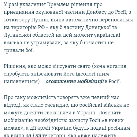
У разі ухвалення Кремлем рішення про
приєднання окупованої частини Донбасу до Росії, з
точки зору Путіна, війна автоматично переноситься
на територію РФ – яку б частину Донецької та
Луганської областей на цей момент українські
війська не утримували, за яку б із частин не
тривали бої.
Рішення, яке може зіпсувати свято (хоча негатив
спробують знівелювати його ідеологічним
наповненням) –
оголошення мобілізації
в Росії.
Про таку можливість говорять вже певний час
відтоді, як стало очевидно, що російські війська не
можуть досягти своїх цілей в Україні. Пояснять
мобілізацію необхідністю захисту Росії «в нових
межах», а дії армії України будуть подані росіянам
як війна
за і на
території, яка «вже належить