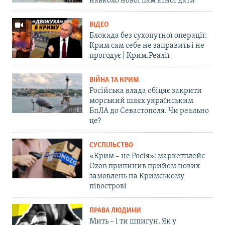
навколо нової пам'ятної дати
ВІДЕО
Блокада без сухопутної операції:
Крим сам себе не заправить і не
прогодує | Крим.Реалії
ВІЙНА ТА КРИМ
Російська влада обіцяє закрити
морський шлях українським
БпЛА до Севастополя. Чи реально
це?
СУСПІЛЬСТВО
«Крим – не Росія»: маркетплейс
Ozon припинив прийом нових
замовлень на Кримському
півострові
ПРАВА ЛЮДИНИ
Мить – і ти шпигун. Як у