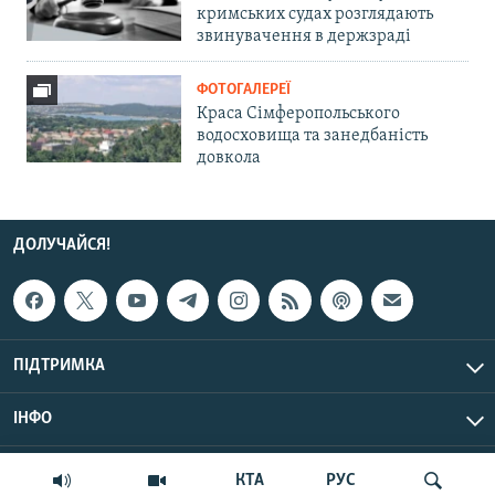
кримських судах розглядають
звинувачення в держзраді
ФОТОГАЛЕРЕЇ
Краса Сімферопольського
водосховища та занедбаність
довкола
ДОЛУЧАЙСЯ!
ПІДТРИМКА
ІНФО
© Крим.Реалії, 2026 | Усі права застережено.
КТА
РУС