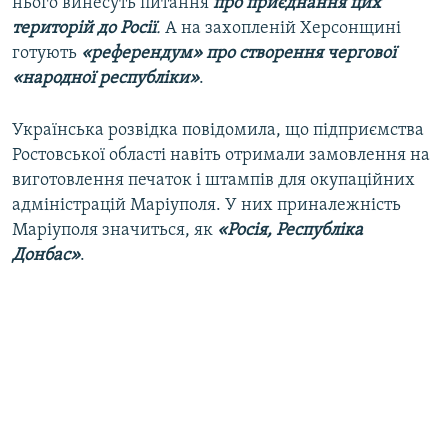
нього винесуть питання
про приєднання цих
територій до Росії
.
А на захопленій Херсонщині
готують
«​референдум»​ про створення чергової
«народної республіки»
​.
Українська розвідка повідомила, що підприємства
Ростовської області навіть отримали замовлення на
виготовлення печаток і штампів для окупаційних
адміністрацій Маріуполя. У них приналежність
Маріуполя значиться, як
«Росія, Республіка
Донбас»
.