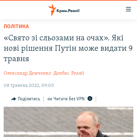
Доступність
посилання
Перейти
ПОЛІТИКА
до
НОВИНИ
«Свято зі сльозами на очах». Які
основного
ВОДА.КРИМ
матеріалу
нові рішення Путін може видати 9
ВІДЕО ТА ФОТО
Перейти
травня
до
ПОЛІТИКА
основної
Олександр Демченко
Донбас. Реалії
БЛОГИ
навігації
Перейти
08 травень 2022, 09:00
ПОГЛЯД
до
ІНТЕРВ'Ю
Поділитись
Читати без VPN
пошуку
ВСЕ ЗА ДЕНЬ
СПЕЦПРОЕКТИ
ЯК ОБІЙТИ БЛОКУВАННЯ
ДЕПОРТАЦІЯ