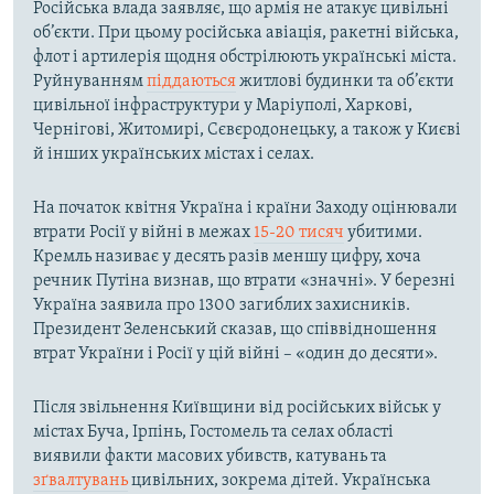
Російська влада заявляє, що армія не атакує цивільні
об’єкти. При цьому російська авіація, ракетні війська,
флот і артилерія щодня обстрілюють українські міста.
Руйнуванням
піддаються
житлові будинки та об’єкти
цивільної інфраструктури у Маріуполі, Харкові,
Чернігові, Житомирі, Сєвєродонецьку, а також у Києві
й інших українських містах і селах.
На початок квітня Україна і країни Заходу оцінювали
втрати Росії у війні в межах
15-20 тисяч
убитими.
Кремль називає у десять разів меншу цифру, хоча
речник Путіна визнав, що втрати «значні». У березні
Україна заявила про 1300 загиблих захисників.
Президент Зеленський сказав, що співвідношення
втрат України і Росії у цій війні – «один до десяти».
Після звільнення Київщини від російських військ у
містах Буча, Ірпінь, Гостомель та селах області
виявили факти масових убивств, катувань та
зґвалтувань
цивільних, зокрема дітей. Українська