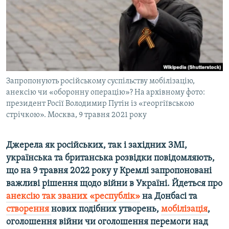
ВІДЕОУРОКИ «ELIFBE»
Русский
СВІДЧЕННЯ ОКУПАЦІЇ
Qırımtatar
УКРАЇНСЬКА ПРОБЛЕМА КРИМУ
ДОЛУЧАЙСЯ!
ІНФОГРАФІКА
Запропонують російському суспільству мобілізацію,
анексію чи «оборонну операцію»? На архівному фото:
президент Росії Володимир Путін із «георгіївською
Усі сайти RFE/RL
стрічкою». Москва, 9 травня 2021 року
Джерела як російських, так і західних ЗМІ,
українська та британська розвідки повідомляють,
що на 9 травня 2022 року у Кремлі запропоновані
важливі рішення щодо війни в Україні. Йдеться про
анексію так званих «республік»
​ на Донбасі та
створення
нових подібних утворень,
мобілізація
,
оголошення війни чи оголошення перемоги над