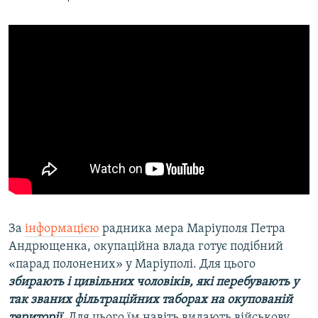
За
інформацією
радника мера Маріуполя Петра
Андрющенка, окупаційна влада готує подібний
«парад полонених» у Маріуполі. Для цього
збирають і цивільних чоловіків, які перебувають у
так званих фільтраційних таборах на окупованій
території
. Для цього їм навіть видають військову