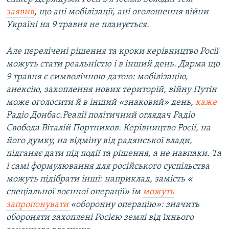
заявив
, що ані мобілізації, ані оголошення війни
Україні на 9 травня не планується.
Але перелічені рішення та кроки керівництво Росії
можуть стати реальністю і в інший день. Дарма що
9 травня є символічною датою: мобілізацію,
анексію, захоплення нових територій, війну Путін
може оголосити й в інший «знаковий» день,
каже
Радіо Донбас.Реалії політичний оглядач Радіо
Свобода Віталій Портников. Керівництво Росії, на
його думку, на відміну від радянської влади,
підганяє дати під події та рішення, а не навпаки. Та
і самі формулювання для російського суспільства
можуть підібрати інші: наприклад, замість «​
спеціальної воєнної операції» їм
можуть
запропонувати​
«​оборонну операцію»: значить
обороняти захоплені Росією землі від їхнього