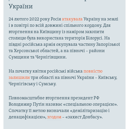
України
24 лютого 2022 року Росія
атакувала
Україну на землі
і в повітрі по всій довжині спільного кордону. Для
вторгнення на Київщину із наміром захопити
столицю була використана територія Білорусі. На
півдні російська армія окупувала частину Запорізької
та Херсонської областей, а на півночі – райони
Сумщини та Чернігівщини.
На початку квітня російські війська
повністю
залишили
три області на півночі України – Київську,
Чернігівську і Сумську.
Повномасштабне вторгнення президент РФ
Володимир Путін називає «спеціальною операцією».
Спочатку її метою визначали «демілітаризацію і
денацифікацією»,
згодом
– «захист Донбасу».