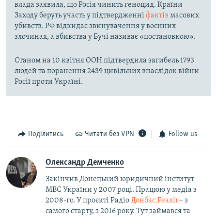
влада заявила, що Росія чинить геноцид. Країни
Заходу беруть участь у підтвердженні
фактів
масових
убивств. РФ відкидає звинувачення у воєнних
злочинах, а вбивства у Бучі називає «постановкою».
Станом на 10 квітня ООН підтвердила загибель 1793
людей та поранення 2439 цивільних внаслідок війни
Росії проти Україні.
Поділитись
Читати без VPN
Follow us
Олександр Демченко
Закінчив Донецький юридичний інститут
МВС України у 2007 році. Працюю у медіа з
2008-го. У проєкті Радіо
Донбас.Реалії
– з
самого старту, з 2016 року. Тут займався та