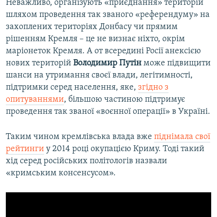
Неважливо, організують «приєднання» територій
шляхом проведення так званого «референдуму» на
захоплених територіях Донбасу чи прямим
рішенням Кремля – це не визнає ніхто, окрім
маріонеток Кремля. А от всередині Росії анексією
нових територій
Володимир Путін
може підвищити
шанси на утримання своєї влади, легітимності,
підтримки серед населення, яке,
згідно з
опитуваннями
, більшою частиною підтримує
проведення так званої «воєнної операції» в Україні.
Таким чином кремлівська влада вже
піднімала свої
рейтинги
у 2014 році окупацією Криму. Тоді такий
хід серед російських політологів назвали
«кримським консенсусом».