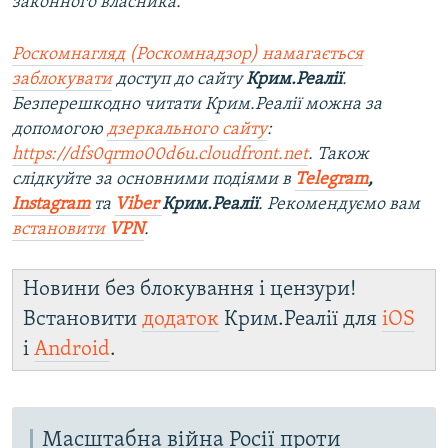
законного власника.
Роскомнагляд (Роскомнадзор) намагається
заблокувати
доступ до сайту
Крим.Реалії
.
Безперешкодно читати Крим.Реалії можна за
допомогою
дзеркального сайту
:
https://dfs0qrmo00d6u.cloudfront.net
. Також
слідкуйте за основними подіями в
Telegram
,
Instagram
та
Viber
Крим.Реалії
. Рекомендуємо вам
встановити
VPN
.
Новини без блокування і цензури!
Встановити
додаток
Крим.Реалії для
iOS
і
Android
.
Масштабна війна Росії проти