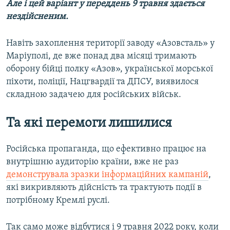
Але і цей варіант у переддень 9 травня здається
нездійсненим.
Навіть захоплення території заводу «Азовсталь» у
Маріуполі, де вже понад два місяці тримають
оборону бійці полку «​Азов», української морської
піхоти, поліції, Нацгвардії та ДПСУ, виявилося
складною задачею для російських військ.
Та які перемоги лишилися
Російська пропаганда, що ефективно працює на
внутрішню аудиторію країни, вже не раз
демонструвала зразки інформаційних кампаній
,
які викривляють дійсність та трактують події в
потрібному Кремлі руслі.
Так само може відбутися і 9 травня 2022 року, коли