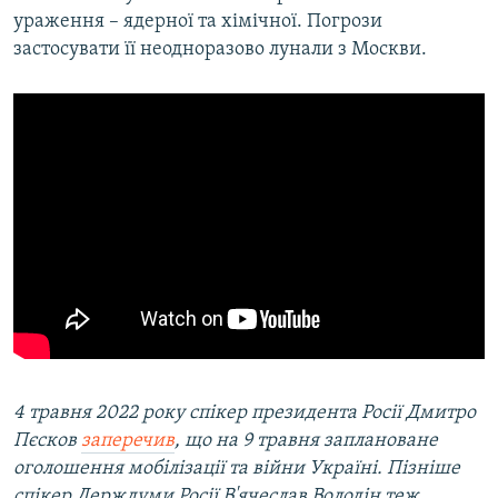
ураження – ядерної та хімічної. Погрози
застосувати її неодноразово лунали з Москви.
4 травня 2022 року спікер президента Росії Дмитро
Пєсков
заперечив
, що на 9 травня заплановане
оголошення мобілізації та війни Україні. Пізніше
спікер Держдуми Росії В'ячеслав Володін теж