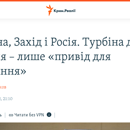
а, Захід і Росія. Турбіна 
я – лише «привід для
ання»
ков
, 21:10
ь
Читати без VPN