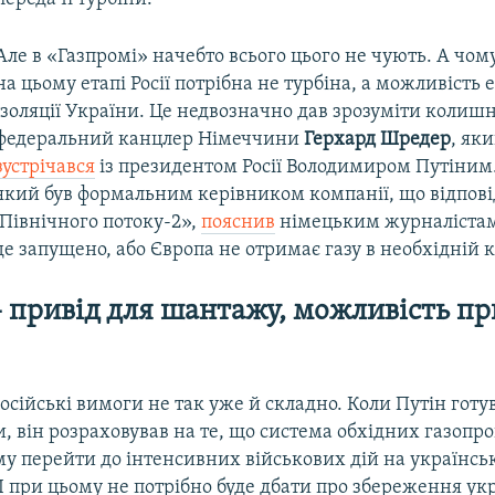
Але в «Газпромі» начебто всього цього не чують. А чом
на цьому етапі Росії потрібна не турбіна, а можливість
ізоляції України. Це недвозначно дав зрозуміти колиш
федеральний канцлер Німеччини
Герхард Шредер
, як
зустрічався
із президентом Росії Володимиром Путіним
який був формальним керівником компанії, що відпові
Північного потоку-2»,
пояснив
німецьким журналістам
де запущено, або Європа не отримає газу в необхідній к
– привід для шантажу, можливість п
осійські вимоги не так уже й складно. Коли Путін готу
, він розраховував на те, що система обхідних газопро
у перейти до інтенсивних військових дій на українськ
 І при цьому не потрібно буде дбати про збереження ук