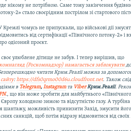
уде нікому не потрібною. Саме тому закінчення будівн
отоку-2» стало своєрідним пострілом зі стартового піст
У Кремлі чомусь не припускали, що військові дії змуся
відмовитись від сертифікації «Північного потоку-2» і вз
про одіозний проєкт.
 своє улюблене дітище не забув. І тепер вирішив, що
комнагляд (Роскомнадзор) намагається заблокувати
до
 Безперешкодно читати Крим.Реалії можна за допомог
 сайту
:
https://dfs0qrmo00d6u.cloudfront.net
. Також слі
одіями в
Telegram
,
Instagram
та
Viber
Крим.Реалії
. Рек
PN
.
, що він може зробити для майбутнього «Північного
Європу холодною зимою та відсутністю газу. А турбіна
ля шантажу, можливість принизити Захід, змусити йог
асних санкцій, щоб потім відразу відмовитися від своїх