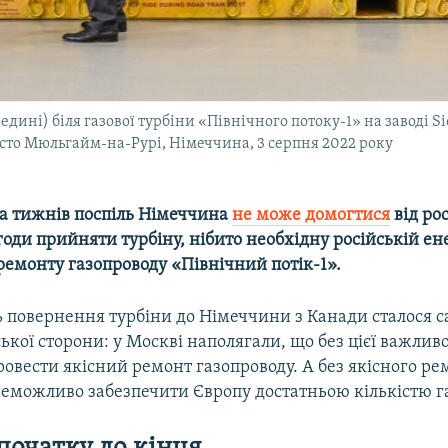
ні) біля газової турбіни «Північного потоку-1» на заводі Sie
істо Мюльгайм-на-Рурі, Німеччина, 3 серпня 2022 року
ка тижнів поспіль Німеччина
не може домогтися
від ро
оди прийняти турбіну, нібито необхідну російській е
ремонту газопроводу «Північний потік-1
»
.
ь повернення турбіни до Німеччини з Канади сталося с
ької сторони: у Москві наполягали, що без цієї важливо
овести якісний ремонт газопроводу. А без якісного ре
неможливо забезпечити Європу достатньою кількістю га