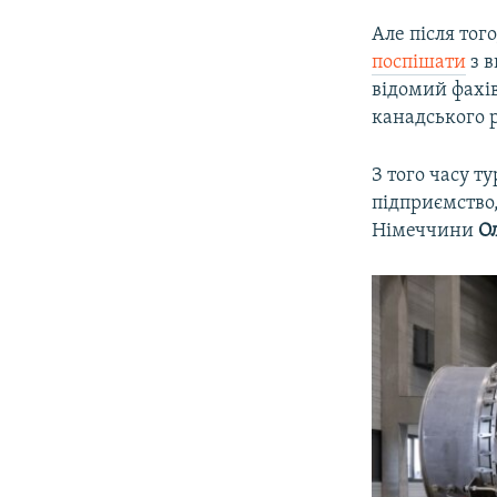
Але після тог
поспішати
з в
відомий фахів
канадського 
З того часу т
підприємство,
Німеччини
О