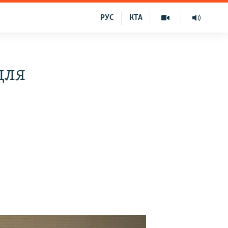
РУС
КТА
для