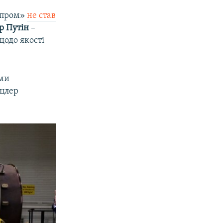
азпром»
не став
р Путін
–
щодо якості
ями
нцлер