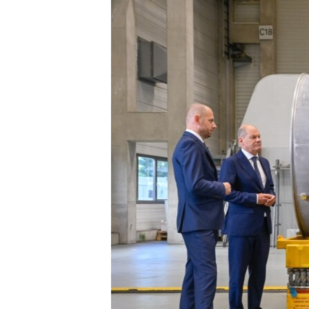
ВІДЕОУРОКИ «ELIFBE»
СВІДЧЕННЯ ОКУПАЦІЇ
УКРАЇНСЬКА ПРОБЛЕМА КРИМУ
ІНФОГРАФІКА