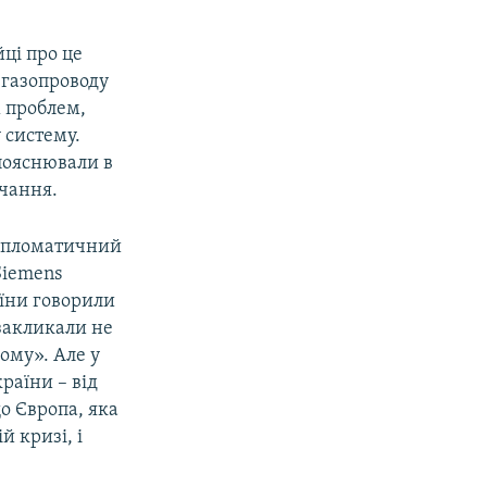
йці про це
у газопроводу
х проблем,
 систему.
пояснювали в
ачання.
дипломатичний
Siemens
їни говорили
закликали не
рому». Але у
раїни – від
о Європа, яка
й кризі, і