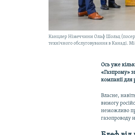
Канцлер Німеччини Олаф Шольц (посереди
технічного обслуговування в Канаді. М
Ось уже кіль
«Газпрому» зг
компанії для 
Власне, навіт
вимогу російс
неможливо пр
газопроводу 