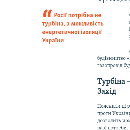
Росії потрібна не
турбіна, а можливість
енергетичної ізоляції
України
будівництво «
газопровід бу
Турбіна 
Захід
Пояснити ці р
проти України
дозволить йом
разі потреби.