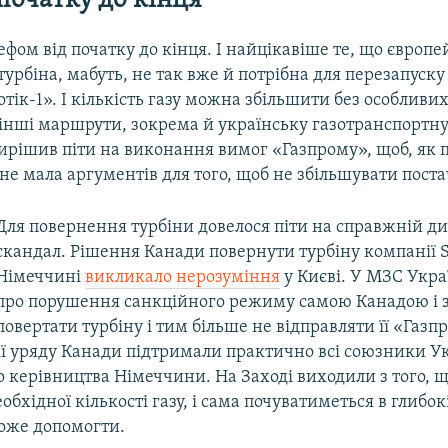
 початку до кінця
лефом від початку до кінця. І найцікавіше те, що європе
 турбіна, мабуть, не так вже й потрібна для перезапуск
тік-1». І кількість газу можна збільшити без особливи
 інші маршрути, зокрема й українську газотранспортну
вирішив піти на виконання вимог «Газпрому», щоб, як 
я не мала аргументів для того, щоб не збільшувати пост
Для повернення турбіни довелося піти на справжній 
скандал. Рішення Канади повернути турбіну компанії 
Німеччині
викликало нерозуміння
у Києві. У МЗС Укра
про порушення санкційного режиму самою Канадою і 
повертати турбіну і тим більше не відправляти її «Газп
дії уряду Канади підтримали практично всі союзники Ук
о керівництва Німеччини. На Заході виходили з того, щ
бхідної кількості газу, і сама почуватиметься в глибокі
може допомогти.