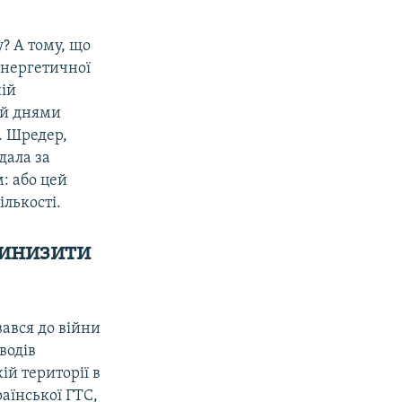
у? А тому, що
 енергетичної
ній
ий днями
. Шредер,
дала за
: або цей
ількості.
ринизити
вався до війни
водів
ій території в
раїнської ГТС,