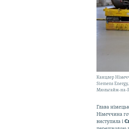
Канцлер Німечч
Siemens Energy,
Мюльгайм-на-Ру
Глава німецьк
Німеччина гот
виступила і
Є
перешкодою п