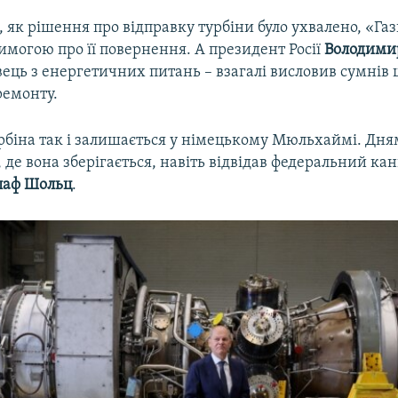
о, як рішення про відправку турбіни було ухвалено, «Г
имогою про її повернення. А президент Росії
Володими
ець з енергетичних питань – взагалі висловив сумнів 
ремонту.
урбіна так і залишається у німецькому Мюльхаймі. Дн
 де вона зберігається, навіть відвідав федеральний ка
лаф Шольц
.