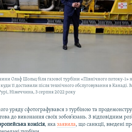
ини Олаф Шольц біля газової турбіни «Північного потоку-1» н
 куди її доставили після технічного обслуговування в Канаді. 
рі, Німеччина, 3 серпня 2022 року
ого уряду сфотографувався з турбіною та продемонстру
ова до виконання своїх зобов’язань. З відповідним ро
вропейська комісія
, яка
заявила
, що санкції, введені пр
ередачі турбіни.