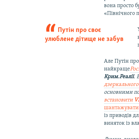
вона просто б
«Північного п
Путін про своє
улюблене дітище не забув
Але Путін про
найкраще
Рос
Крим.Реалії
.
дзеркального
основними п
встановити
V
шантажувати
із приводів д
виняток із вл