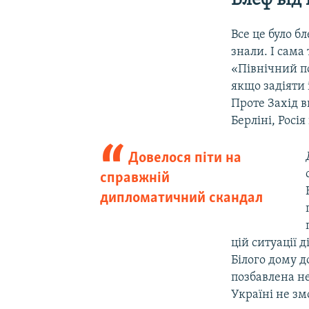
Блеф від
Все це було б
знали. І сама
«Північний по
якщо задіяти
Проте Захід 
Берліні, Росі
Довелося піти на
справжній
дипломатичний скандал
цій ситуації 
Білого дому д
позбавлена нео
Україні не з