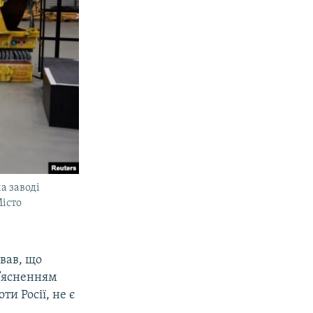
а заводі
Місто
вав, що
з’ясненням
оти Росії, не є