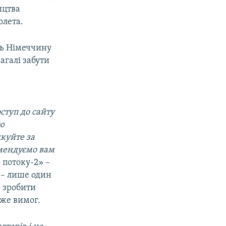
ицтва
олета.
ть Німеччину
агалі забути
ступ до сайту
ою
дкуйте за
омендуємо вам
 потоку-2» –
 – лише один
о зробити
 же вимог.