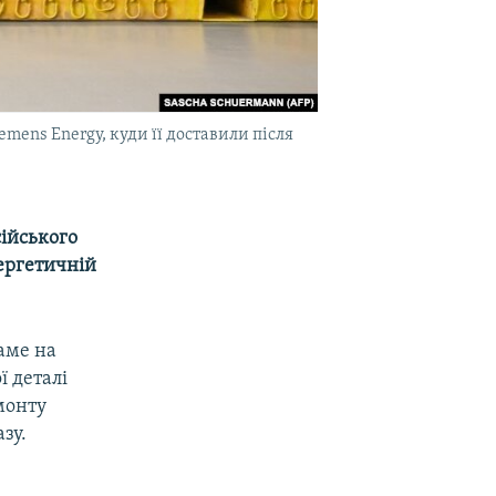
mens Energy, куди її доставили після
сійського
нергетичній
аме на
ї деталі
монту
зу.