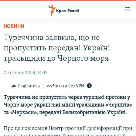
Доступність
посилання
Перейти
НОВИНИ
до
НОВИНИ
Туреччина заявила, що не
основного
ВОДА.КРИМ
матеріалу
пропустить передані Україні
ВІДЕО ТА ФОТО
Перейти
тральщики до Чорного моря
до
ПОЛІТИКА
основної
03 січень 2024, 14:47
БЛОГИ
навігації
Перейти
Поділитись
Читати без VPN
ПОГЛЯД
до
Туреччина не пропустить через турецькі протоки у
ІНТЕРВ'Ю
пошуку
Чорне море українські мінні тральщики «Чернігів»
ВСЕ ЗА ДЕНЬ
та «Черкаси», передані Великобританією Україні.
СПЕЦПРОЕКТИ
Про це повідомив Центр протидії дезінформації при
ЯК ОБІЙТИ БЛОКУВАННЯ
ДЕПОРТАЦІЯ