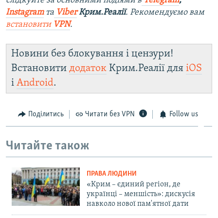
слідкуйте за основними подіями в
Telegram
,
Instagram
та
Viber
Крим.Реалії
. Рекомендуємо вам
встановити
VPN
.
Новини без блокування і цензури!
Встановити
додаток
Крим.Реалії для
iOS
і
Android
.
Поділитись
Читати без VPN
Follow us
Читайте також
ПРАВА ЛЮДИНИ
«Крим – єдиний регіон, де
українці – меншість»: дискусія
навколо нової пам'ятної дати