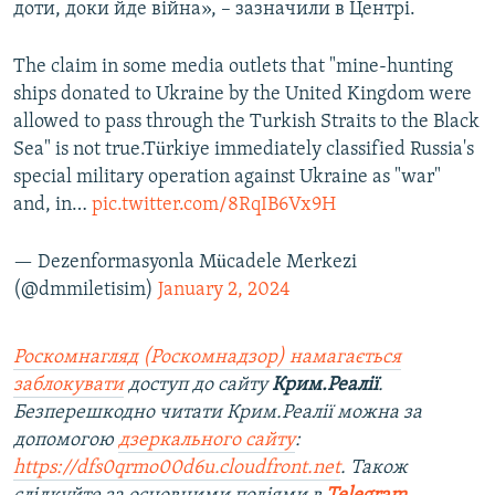
доти, доки йде війна», – зазначили в Центрі.
The claim in some media outlets that "mine-hunting
ships donated to Ukraine by the United Kingdom were
allowed to pass through the Turkish Straits to the Black
Sea" is not true.Türkiye immediately classified Russia's
special military operation against Ukraine as "war"
and, in…
pic.twitter.com/8RqIB6Vx9H
— Dezenformasyonla Mücadele Merkezi
(@dmmiletisim)
January 2, 2024
Роскомнагляд (Роскомнадзор) намагається
заблокувати
доступ до сайту
Крим.Реалії
.
Безперешкодно читати Крим.Реалії можна за
допомогою
дзеркального сайту
:
https://dfs0qrmo00d6u.cloudfront.net
. Також