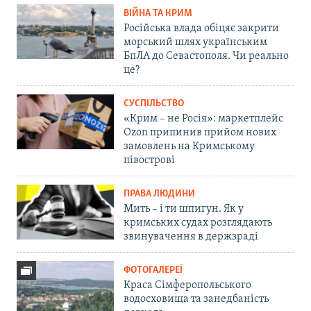
ВІЙНА ТА КРИМ
Російська влада обіцяє закрити
морський шлях українським
БпЛА до Севастополя. Чи реально
це?
СУСПІЛЬСТВО
«Крим – не Росія»: маркетплейс
Ozon припинив прийом нових
замовлень на Кримському
півострові
ПРАВА ЛЮДИНИ
Мить – і ти шпигун. Як у
кримських судах розглядають
звинувачення в держзраді
ФОТОГАЛЕРЕЇ
Краса Сімферопольського
водосховища та занедбаність