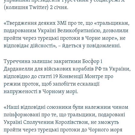
управлінні президента Туреччини у соцмережі Х
ВІДЕОУРОКИ «ELIFBE»
(колишня Twitter) 2 січня.
Русский
СВІДЧЕННЯ ОКУПАЦІЇ
Qırımtatar
«Твердження деяких ЗМІ про те, що «тральщикам,
УКРАЇНСЬКА ПРОБЛЕМА КРИМУ
подарованим Україні Великобританією, дозволили
ДОЛУЧАЙСЯ!
пройти через турецькі протоки в Чорне море», не
ІНФОГРАФІКА
відповідає дійсності», – йдеться у повідомленні.
Туреччина залишає закритими Босфор і
Усі сайти RFE/RL
Дарданелли для військових кораблів РФ та України,
відповідно до статті 19 Конвенції Монтре про
режим проток, щоб запобігти ескалації
напруженості в Чорному морі.
«Наші відповідні союзники були належним чином
поінформовані про те, що тральщики, подаровані
Україні Сполученим Королівством, не зможуть
пройти через турецькі протоки до Чорного моря