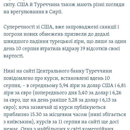
світу. США й Туреччина також мають різні погляди
на врегулювання в Сирії.
Суперечності зі США, вже запроваджені санкції і
погрози нових обмежень призвели до дедалі
швидшого падіння турецької ліри, що лише за один
день 10 серпня втратила відразу 19 відсотків своєї
вартості.
Нині на сайті Центрального банку Туреччини
повідомлено про курси, встановлені вдень 10
серпня, – в середньому 5,94 ліри за долар США і 6,81
ліри за євро (попереднього дня 5,40 за долар і 6,26
за євро, ще на день раніше 5,28 за долар і 6,13 за
євро); хоча зазвичай ці курси публікуються
приблизно 15.30 за місцевим часом (нині збігається
з київським), курсів за 11 серпня на сайті ще досі
немає. Одна з найбільших у світі комерційних