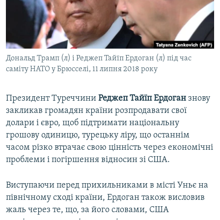
ВІДЕОУРОКИ «ELIFBE»
Русский
СВІДЧЕННЯ ОКУПАЦІЇ
Qırımtatar
УКРАЇНСЬКА ПРОБЛЕМА КРИМУ
Дональд Трамп (л) і Реджеп Тайїп Ердоган (л) під час
ДОЛУЧАЙСЯ!
ІНФОГРАФІКА
саміту НАТО у Брюсселі, 11 липня 2018 року
Президент Туреччини
Реджеп Тайїп Ердоган
знову
Усі сайти RFE/RL
закликав громадян країни розпродавати свої
долари і євро, щоб підтримати національну
грошову одиницю, турецьку ліру, що останнім
часом різко втрачає свою цінність через економічні
проблеми і погіршення відносин зі США.
Виступаючи перед прихильниками в місті Уньє на
північному сході країни, Ердоган також висловив
жаль через те, що, за його словами, США