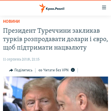
Доступність
посилання
Перейти
НОВИНИ
до
НОВИНИ
Президент Туреччини закликав
основного
ВОДА.КРИМ
матеріалу
турків розпродавати долари і євро,
ВІДЕО ТА ФОТО
Перейти
щоб підтримати нацвалюту
до
ПОЛІТИКА
основної
11 серпень 2018, 21:15
БЛОГИ
навігації
Перейти
Поділитись
Читати без VPN
ПОГЛЯД
до
ІНТЕРВ'Ю
пошуку
ВСЕ ЗА ДЕНЬ
СПЕЦПРОЕКТИ
ЯК ОБІЙТИ БЛОКУВАННЯ
ДЕПОРТАЦІЯ