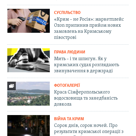
СУСПІЛЬСТВО
«Крим – не Росія»: маркетплейс
Ozon припинив прийом нових
замовлень на Кримському
півострові
ПРАВА ЛЮДИНИ
Мить – і ти шпигун. Як у
кримських судах розглядають
звинувачення в держзраді
ФОТОГАЛЕРЕЇ
Краса Сімферопольського
водосховища та занедбаність
довкола
ВІЙНА ТА КРИМ
Сорок днів, сорок ночей. Про
результати кримської операції з