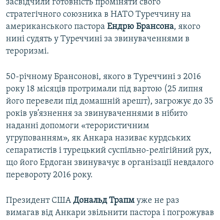
засвідчили готовність проміняти свого
стратегічного союзника в НАТО Туреччину на
американського пастора
Ендрю Брансона
, якого
нині судять у Туреччині за звинуваченнями в
тероризмі.
50-річному Брансонові, якого в Туреччині з 2016
року 18 місяців протримали під вартою (25 липня
його перевели під домашній арешт), загрожує до 35
років ув’язнення за звинуваченнями в нібито
наданні допомоги «терористичним
угрупованням», як Анкара називає курдських
сепаратистів і турецький суспільно-релігійний рух,
що його Ердоган звинувачує в організації невдалого
перевороту 2016 року.
Президент США
Дональд Трапм
уже не раз
вимагав від Анкари звільнити пастора і погрожував