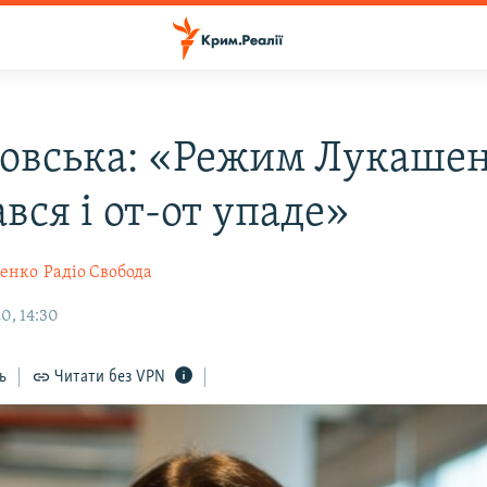
овська: «Режим Лукаше
вся і от-от упаде»
щенко
Радіо Свобода
0, 14:30
ь
Читати без VPN