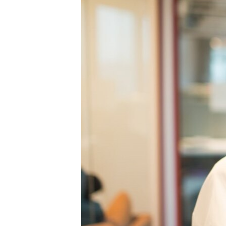
ВІДЕОУРОКИ «ELIFBE»
СВІДЧЕННЯ ОКУПАЦІЇ
УКРАЇНСЬКА ПРОБЛЕМА КРИМУ
ІНФОГРАФІКА