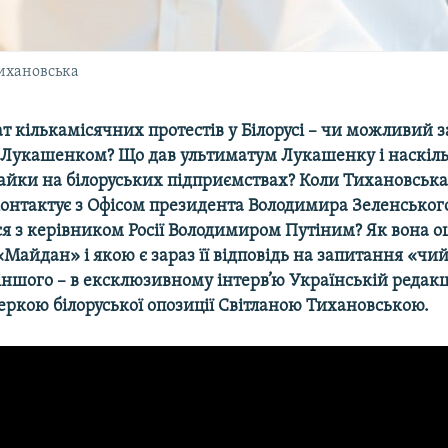
Тихановська
т кількамісячних протестів у Білорусі – чи можливий за
Лукашенком? Що дав ультиматум Лукашенку і наскіл
райки на білоруських підприємствах? Коли Тихановська
контактує з Офісом президента Володимира Зеленського
ся з керівником Росії Володимиром Путіним? Як вона о
Майдан» і якою є зараз її відповідь на запитання «чи
іншого – в ексклюзивному інтерв’ю Українській редакці
деркою білоруської опозиції Світланою Тихановською.