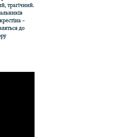
й, трагічний.
вальників
крестіна –
авляться до
ору