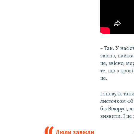
– Так. У нас 
звісно, найжа
це, звісно, м
те, що в кров
це.
І знову ж так
листочком «0 
б в Білорусі,
виявити. І це
Люди завжди