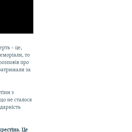
ерть – це,
меморіали, то
розповів про
 затримали за
тіни з
 що не сталося
ідарність
крестіна. Це