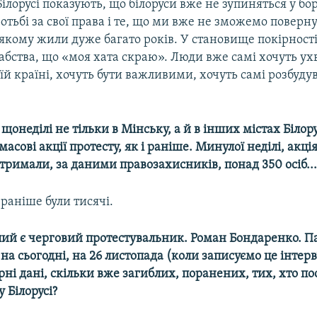
Білорусі показують, що білоруси вже не зупиняться у бор
оротьбі за свої права і те, що ми вже не зможемо поверн
якому жили дуже багато років. У становище покірності
абства, що «моя хата скраю». Люди вже самі хочуть у
їй країні, хочуть бути важливими, хочуть самі розбуд
 щонеділі не тільки в Мінську, а й в інших містах Білору
масові акції протесту, як і раніше. Минулої неділі, акці
тримали, за даними правозахисників, понад 350 осіб..
раніше були тисячі.
блий є черговий протестувальник. Роман Бондаренко. П
на сьогодні, на 26 листопада (коли записуємо це інтерв’
ні дані, скільки вже загиблих, поранених, тих, хто п
у Білорусі?