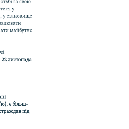
отьбі за свою
утися у
, у становище
хвалювати
увати майбутнє
сі
я 22 листопада
.
ані
ю), є більш-
остраждав під