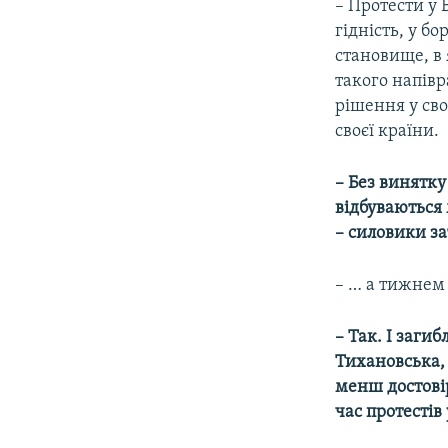
– Протести у 
гідність, у б
становище, в 
такого напівр
рішення у сво
своєї країни.
– Без винятку
відбуваються 
– силовики за
– … а тижнем 
– Так. І заги
Тихановська, 
менш достовір
час протестів 