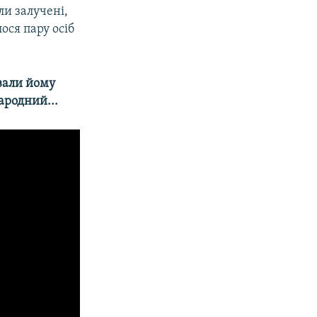
ли залучені,
ося пару осіб
авали йому
ародний...