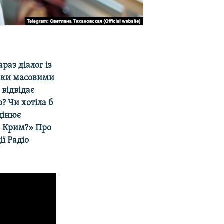
раз діалог із
ьки масовими
 відвідає
? Чи хотіла б
цінює
й Крим?» Про
ї Радіо