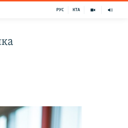
РУС
КТА
нка