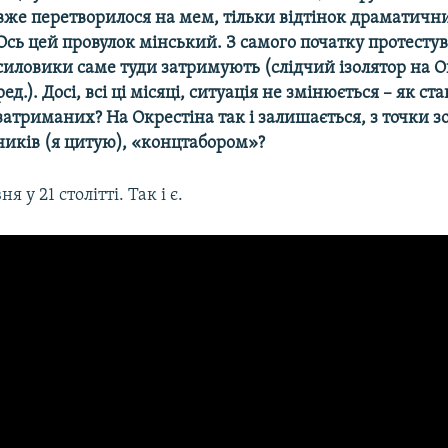
вже перетворилося на мем, тільки відтінок драматични
Ось цей провулок мінський. З самого початку протесту
силовики саме туди затримують (слідчий ізолятор на О
ред.). Досі, всі ці місяці, ситуація не змінюється – як ст
затриманих? На Окрестіна так і залишається, з точки з
ників (я цитую), «концтабором»?
ня у 21 столітті. Так і є.