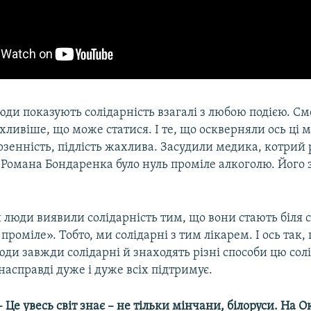
люди показують солідарність взагалі з любою подією. См
хливіше, що може статися. І те, що оскверняли ось ці 
ерзенність, підлість жахлива. Засудили медика, котрий 
і Романа Бондаренка було нуль проміле алкоголю. Його
и люди виявили солідарність тим, що вони стають біля с
проміле». Тобто, ми солідарні з тим лікарем. І ось так,
 люди завжди солідарні й знаходять різні способи цю сол
 насправді дуже і дуже всіх підтримує.
– Це увесь світ знає – не тільки мінчани, білоруси. На О