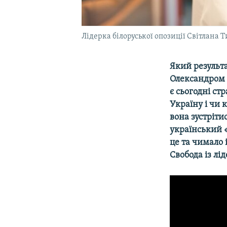
Лідерка білоруської опозиції Світлана 
Який результа
Олександром 
є сьогодні ст
Україну і чи 
вона зустріти
український «
це та чимало 
Свобода із лі