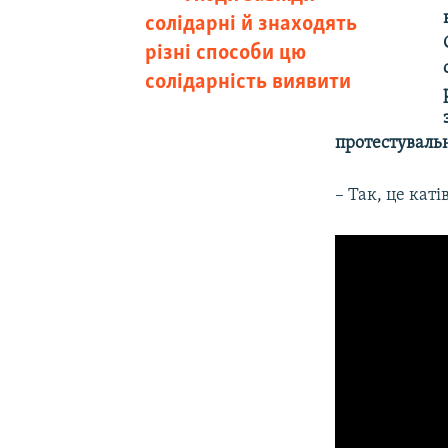
солідарні й знаходять
різні способи цю
солідарність виявити
протестуваль
– Так, це катів