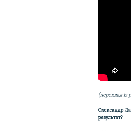
(переклад із 
Олександр Лащ
результат?