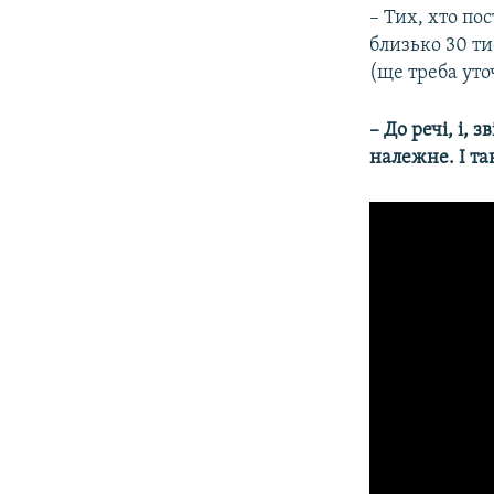
– Тих, хто по
близько 30 ти
(ще треба уто
– До речі, і,
належне. І та