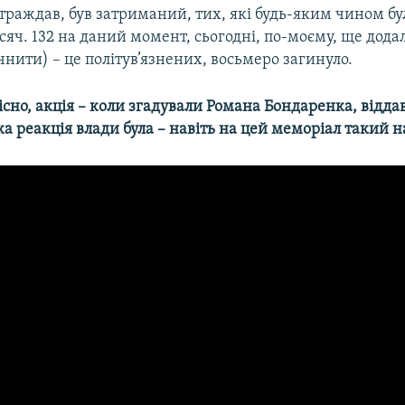
страждав, був затриманий, тих, які будь-яким чином бу
сяч. 132 на даний момент, сьогодні, по-моєму, ще додал
чнити) – це політув’язнених, восьмеро загинуло.
 звісно, акція – коли згадували Романа Бондаренка, відд
ка реакція влади була – навіть на цей меморіал такий н