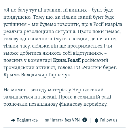
«Я не бачу тут ні правих, ні винних – бунт буде
придушено. Тому що, як тільки такий бунт буде
успішним – ми будемо говорити, що в Росії назріла
реальна революційна ситуація. Цього поки немає,
голову однозначно знімуть з посади, це питання
тільки часу, скільки він ще протримається і чи
зможе добитися якихось собі відступних», –
пояснив у коментарі
Крим.Реалії
російський
громадський активіст, голова ГО «Чистый берег.
Крым» Володимир Гарначук.
На момент виходу матеріалу Чернявський
залишається на посаді. Проте в селищній раді
розпочали позапланову фінансову перевірку.
Поділитись
Читати без VPN
Follow us