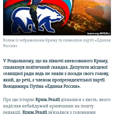
ВІДЕОУРОКИ «ELIFBE»
Русский
СВІДЧЕННЯ ОКУПАЦІЇ
Qırımtatar
УКРАЇНСЬКА ПРОБЛЕМА КРИМУ
ДОЛУЧАЙСЯ!
ІНФОГРАФІКА
Колаж із зображенням Криму та символіки партії «Единая
Россия»
Усі сайти RFE/RL
У Роздольному, що на півночі анексованого Криму,
спалахнув політичний скандал. Депутати місцевої
селищної ради ледь не зняли з посади свого голову,
який, до речі, є членом пропрезидентської партії
Володимира Путіна «Единая Россия».
Про цю історію
Крим.Реалії
дізналися з листа, якого
надіслав небайдужий кримчанин на пошту
редакції.
Крим.Реалії
зв’язалися з головними