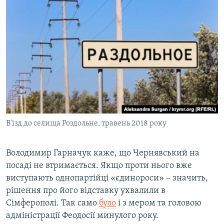
В'їзд до селища Роздольне, травень 2018 року
Володимир Гарначук каже, що Чернявський на
посаді не втримається. Якщо проти нього вже
виступають однопартійці «єдинороси» – значить,
рішення про його відставку ухвалили в
Сімферополі. Так само
було
і з мером та головою
адміністрації Феодосії минулого року.