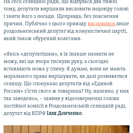
На сесії селищної ради, що відбулася два тижні
тому, депутати вирішили висловити недовіру голові
і зняти його з посади. Щоправда, без пояснення
причин. Публічно з цього приводу
висловився
лише
роздольненський депутат від комуністичної партії,
який також обурений колегами.
«Якісь «депутатішки», я їх інакше назвати не
можу, які ще вчора тиснули руку, а сьогодні
вставляють ножа у спину. Я думаю, вони не мають
морального права вирішувати, як далі розвиватися
селищу. Що спонукало депутатів від «Единой
России» з'їсти свого ж товариша? Ну, напевно, у них
так заведено», – заявив у відеозверненні голова
постійної комісії в Роздольненській селищній раді,
депутат від КПРФ
Ілля Донченко
.