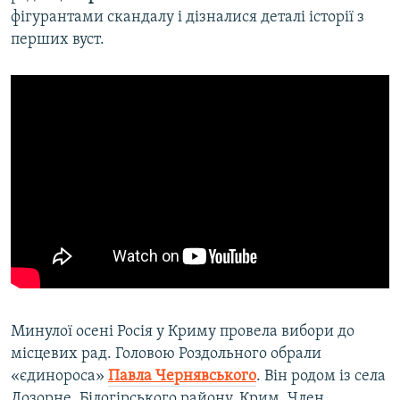
фігурантами скандалу і дізналися деталі історії з
перших вуст.
Минулої осені Росія у Криму провела вибори до
місцевих рад. Головою Роздольного обрали
«єдинороса»
Павла Чернявського
. Він родом із села
Дозорне, Білогірського району, Крим. Член