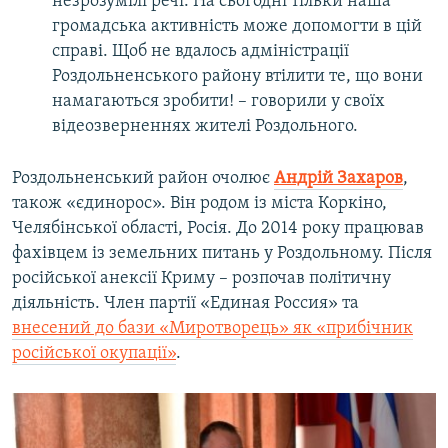
незрозумілі речі. На сьогодні тільки наша
громадська активність може допомогти в цій
справі. Щоб не вдалось адміністрації
Роздольненського району втілити те, що вони
намагаються зробити! – говорили у своїх
відеозверненнях жителі Роздольного.
Роздольненський район очолює
Андрій Захаров
,
також «єдинорос». Він родом із міста Коркіно,
Челябінської області, Росія. До 2014 року працював
фахівцем із земельних питань у Роздольному. Після
російської анексії Криму – розпочав політичну
діяльність. Член партії «Единая Россия» та
внесений до бази «Миротворець» як «прибічник
російської окупації»
.