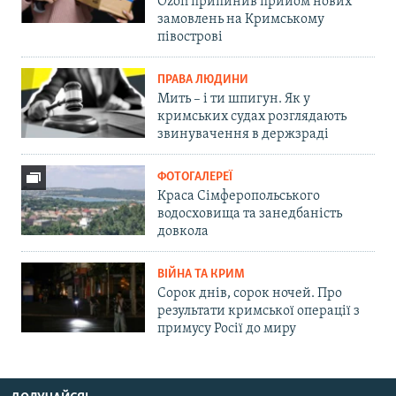
Ozon припинив прийом нових
замовлень на Кримському
півострові
ПРАВА ЛЮДИНИ
Мить – і ти шпигун. Як у
кримських судах розглядають
звинувачення в держзраді
ФОТОГАЛЕРЕЇ
Краса Сімферопольського
водосховища та занедбаність
довкола
ВІЙНА ТА КРИМ
Сорок днів, сорок ночей. Про
результати кримської операції з
примусу Росії до миру