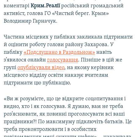
коментарі
Крим.Реалії
російський громадський
активіст, голова ГО «Чистый берег. Крым»
Володимир Гарначук.
Частина місцевих у пабліках закликала підтримати
й оцінити роботу голови району Захарова. У
пабліку
«Подслушано в Раздольном»
навіть
з’явилося онлайн
голосування
. Пізніше в цій же
групі
опублікували відео
, на якому керівник
місцевого відділу освіти наказує вчителям
підтримати цю публікацію.
«Ви ж розумієте, що це відкрите соцопитування і
видно, хто і як голосував. Я думаю, вам не треба
роз’яснювати, як повинні проголосувати всі ваші
працівники?! По максимуму підключіть батьків. Це
треба проконтролювати і в особистих