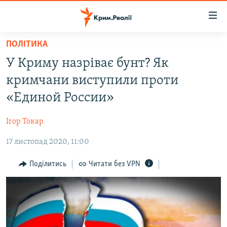
Доступність
посилання
Перейти
ПОЛІТИКА
до
НОВИНИ
У Криму назріває бунт? Як
основного
ВОДА.КРИМ
матеріалу
кримчани виступили проти
ВІДЕО ТА ФОТО
Перейти
«Единой России»
до
ПОЛІТИКА
основної
Ігор Токар
БЛОГИ
навігації
Перейти
17 листопад 2020, 11:00
ПОГЛЯД
до
ІНТЕРВ'Ю
Поділитись
Читати без VPN
пошуку
ВСЕ ЗА ДЕНЬ
СПЕЦПРОЕКТИ
ЯК ОБІЙТИ БЛОКУВАННЯ
ДЕПОРТАЦІЯ