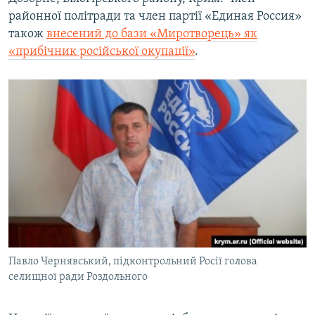
районної політради та член партії «Единая Россия»
також
внесений до бази «Миротворець» як
«прибічник російської окупації»
.
Павло Чернявський, підконтрольний Росії голова
селищної ради Роздольного