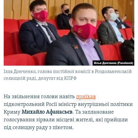
Ілля Донченко, голова постійної комісії в Роздольненській
селищній раді, депутат від КПРФ
На звільнення голови навіть
приїхав
підконтрольний Росії міністр внутрішньої політики
Криму
Михайло Афанасьєв
. Та заплановане
голосування зірвали місцеві жителі, які прийшли
під селищну раду з пікетом.