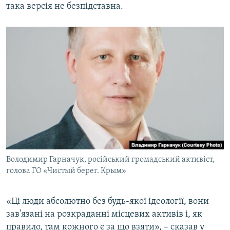
така версія не безпідставна.
Володимир Гарначук, російський громадський активіст,
голова ГО «Чистый берег. Крым»
«Ці люди абсолютно без будь-якої ідеології, вони
зав'язані на розкраданні місцевих активів і, як
правило, там кожного є за що взяти», – сказав у