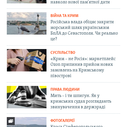
навколо нової пам'ятної дати
ВІЙНА ТА КРИМ
Російська влада обіцяє закрити
морський шлях українським
БпЛА до Севастополя. Чи реально
це?
СУСПІЛЬСТВО
«Крим – не Росія»: маркетплейс
Ozon припинив прийом нових
замовлень на Кримському
півострові
ПРАВА ЛЮДИНИ
Мить – і ти шпигун. Як у
кримських судах розглядають
звинувачення в держзраді
ФОТОГАЛЕРЕЇ
Краса Сімферопольського