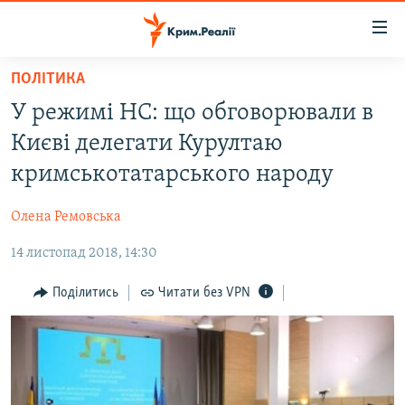
Доступність
посилання
Перейти
ПОЛІТИКА
до
НОВИНИ
У режимі НС: що обговорювали в
основного
ВОДА.КРИМ
матеріалу
Києві делегати Курултаю
ВІДЕО ТА ФОТО
Перейти
кримськотатарського народу
до
ПОЛІТИКА
основної
Олена Ремовська
БЛОГИ
навігації
Перейти
14 листопад 2018, 14:30
ПОГЛЯД
до
ІНТЕРВ'Ю
Поділитись
Читати без VPN
пошуку
ВСЕ ЗА ДЕНЬ
СПЕЦПРОЕКТИ
ЯК ОБІЙТИ БЛОКУВАННЯ
ДЕПОРТАЦІЯ