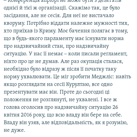
‒ Конференція апріорі не може бути з делегатів
однієї й тієї ж організації. Скажімо так, це було
засідання, але не сесія. Для неї не вистачало
кворуму. Потрібно віддати належне мужності тих,
хто приїхав із Криму. Моє бачення полягає в тому,
що в будь-якого парламенту має існувати норма
про надзвичайний стан, про надзвичайну
ситуацію. У нас її немає ‒ коли писали регламент,
ніхто про це не думав. Але раз окупація сталася,
необхідно було відразу ж після її початку таку
норму ухвалювати. Це міг зробити Меджліс: навіть
якщо розглядати на сесії Курултаю, все одно
презентувати має він. Проте до сьогодні ці
положення не розглянуті, не ухвалені. І все ж
голова оголосив про надзвичайну ситуацію 26
квітня 2016 року, що всю владу він бере на себе.
Владу він узяв, але відповідальність, як я розумію,
не дуже.