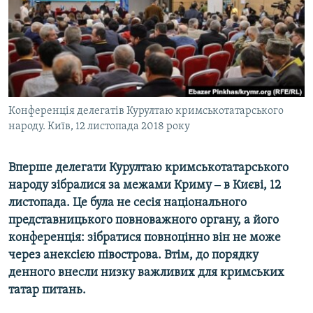
ВІДЕОУРОКИ «ELIFBE»
Русский
СВІДЧЕННЯ ОКУПАЦІЇ
Qırımtatar
УКРАЇНСЬКА ПРОБЛЕМА КРИМУ
ДОЛУЧАЙСЯ!
ІНФОГРАФІКА
Конференція делегатів Курултаю кримськотатарського
народу. Київ, 12 листопада 2018 року
Усі сайти RFE/RL
Вперше делегати Курултаю кримськотатарського
народу зібралися за межами Криму ‒ в Києві, 12
листопада. Це була не сесія національного
представницького повноважного органу, а його
конференція: зібратися повноцінно він не може
через анексією півострова. Втім, до порядку
денного внесли низку важливих для кримських
татар питань.