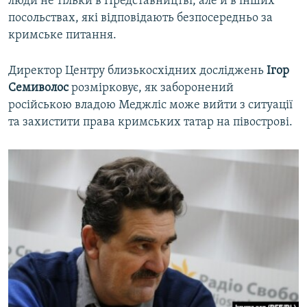
люди не тільки в Представництві, але й в інших
посольствах, які відповідають безпосередньо за
кримське питання.
Директор Центру близькосхідних досліджень
Ігор
Семиволос
розмірковує, як заборонений
російською владою Меджліс може вийти з ситуації
та захистити права кримських татар на півострові.