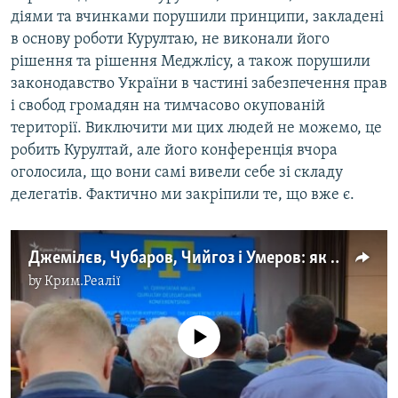
діями та вчинками порушили принципи, закладені
в основу роботи Курултаю, не виконали його
рішення та рішення Меджлісу, а також порушили
законодавство України в частині забезпечення прав
і свобод громадян на тимчасово окупованій
території. Виключити ми цих людей не можемо, це
робить Курултай, але його конференція вчора
оголосила, що вони самі вивели себе зі складу
делегатів. Фактично ми закріпили те, що вже є.
Джемілєв, Чубаров, Чийгоз і Умеров: як у Києві пройшов VI Курултай (відео)
by
Крим.Реалії
No media source currently available