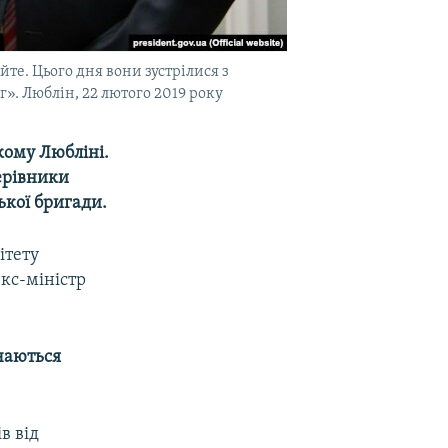
те. Цього дня вони зустрілися з
». Люблін, 22 лютого 2019 року
кому Любліні.
ерівники
ької бригади.
ітету
екс-міністр
ічаються
в від