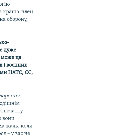
огію
а країна-член
на оборону,
ько-
це дуже
 може ця
х і воєнних
нами НАТО, ЄС,
творення
тодішнім
 Спочатку
ле вони
На жаль, коли
я – у вас не