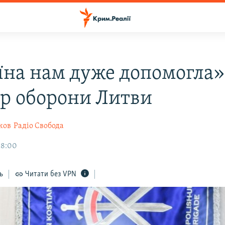
їна нам дуже допомогла» 
тр оборони Литви
ков
Радіо Свобода
18:00
ь
Читати без VPN