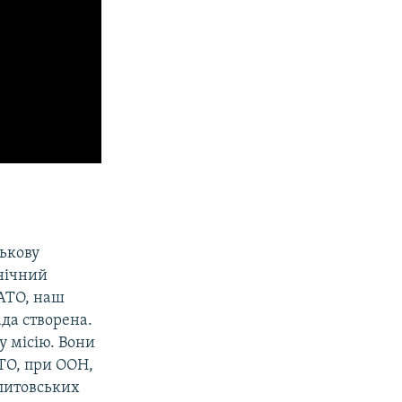
ськову
внічний
НАТО, наш
ада створена.
у місію. Вони
ТО, при ООН,
 литовських