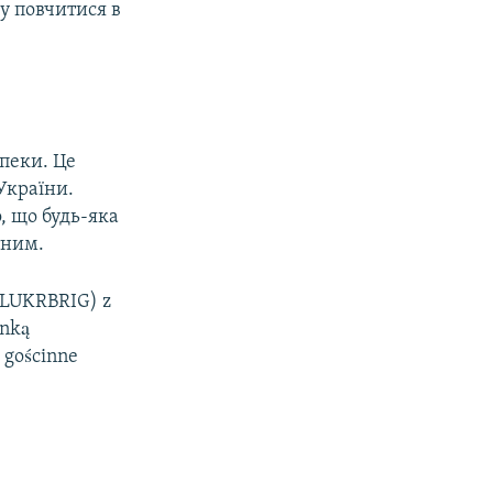
му повчитися в
пеки. Це
України.
, що будь-яка
тним.
POLUKRBRIG) z
enką
 gościnne