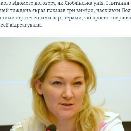
кого відомого договору, як Люблінська унія. І питання
цей тиждень якраз показав три виміри, наскільки Пол
ними стратегічними партнерами, які просто з перши
есії відреагували.​