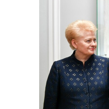
ВІДЕОУРОКИ «ELIFBE»
СВІДЧЕННЯ ОКУПАЦІЇ
УКРАЇНСЬКА ПРОБЛЕМА КРИМУ
ІНФОГРАФІКА