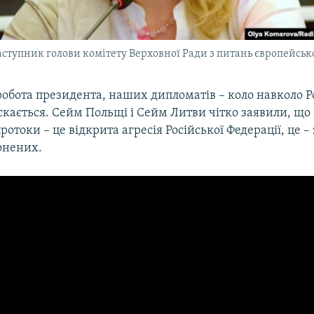
аступник голови комітету Верховної Ради з питань європейсько
робота президента, наших дипломатів – коло навколо Р
скається. Сейм Польщі і Сейм Литви чітко заявили, що п
ротоки – це відкрита агресія Російської Федерації, це 
нених.​