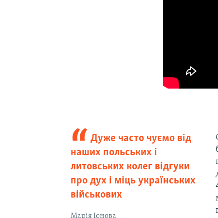
Дуже часто чуємо від
наших польських і
литовських колег відгуки
про дух і міць українських
військових
Марія Іонова