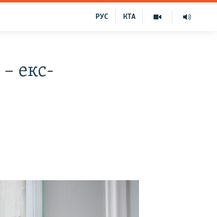
РУС
КТА
– екс-