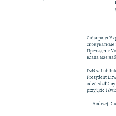
Співпраця Ук
спонукатиме 
Президент Укр
влада має наб
Dziś w Lublin
Prezydent Litw
odwiedziliśmy 
przyjęcie i św
— Andrzej Du