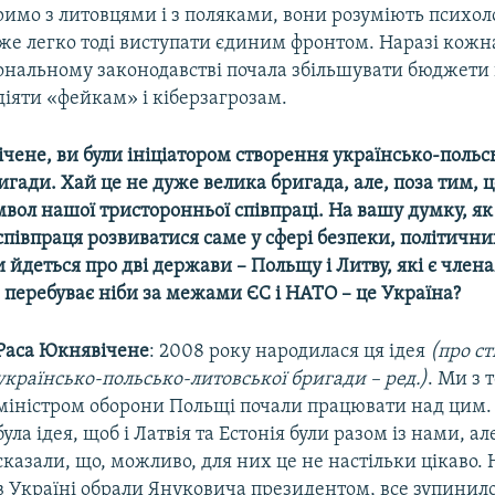
римо з литовцями і з поляками, вони розуміють психол
уже легко тоді виступати єдиним фронтом. Наразі кожн
іональному законодавстві почала збільшувати бюджети 
іяти «фейкам» і кіберзагрозам.
чене, ви були ініціатором створення українсько-польс
игади. Хай це не дуже велика бригада, але, поза тим, 
вол нашої тристоронньої співпраці. На вашу думку, як
півпраця розвиватися саме у сфері безпеки, політични
и йдеться про дві держави – Польщу і Литву, які є чле
а перебуває ніби за межами ЄС і НАТО – це Україна?
Раса Юкнявічене
: 2008 року народилася ця ідея
(про с
українсько-польсько-литовської бригади – ред.)
. Ми з 
міністром оборони Польщі почали працювати над цим.
була ідея, щоб і Латвія та Естонія були разом із нами, а
сказали, що, можливо, для них це не настільки цікаво. 
в Україні обрали Януковича президентом, все зупинилос