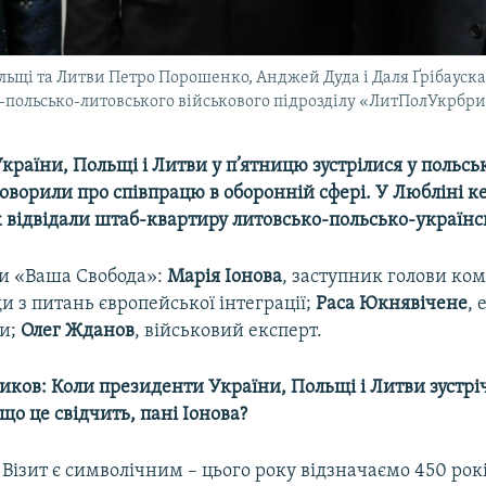
ьщі та Литви Петро Порошенко, Анджей Дуда і Даля Ґрібаускай
-польсько-литовського військового підрозділу «ЛитПолУкрбриг
раїни, Польщі і Литви у п’ятницю зустрілися у польсь
оворили про співпрацю в оборонній сфері. У Любліні к
 відвідали штаб-квартиру литовсько-польсько-українс
ми «Ваша Свобода»:
Марія Іонова
, заступник голови ком
и з питань європейської інтеграції;
Раса Юкнявічене
, 
ви;
Олег Жданов
, військовий експерт.
иков: Коли президенти України, Польщі і Литви зустр
 що це свідчить, пані Іонова?
: Візит є символічним – цього року відзначаємо 450 рокі