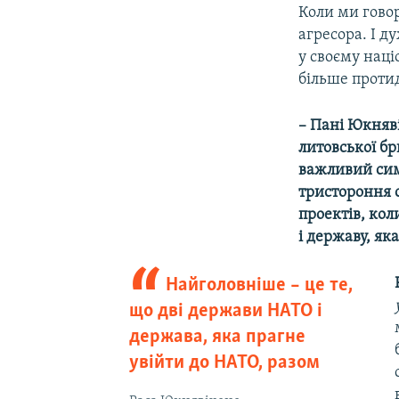
Коли ми гово
агресора. І д
у своєму нац
більше протид
– Пані Юкняві
литовської бр
важливий сим
тристороння с
проектів, кол
і державу, як
Найголовніше – це те,
що дві держави НАТО і
держава, яка прагне
увійти до НАТО, разом