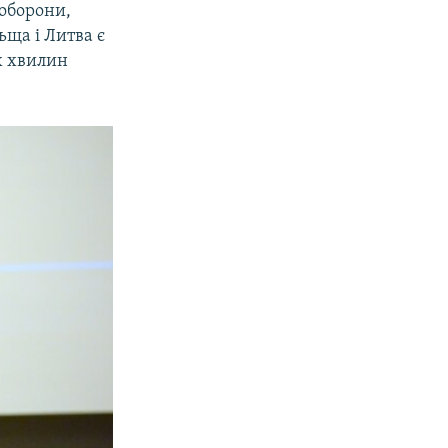
 оборони,
ьща і Литва є
х хвилин