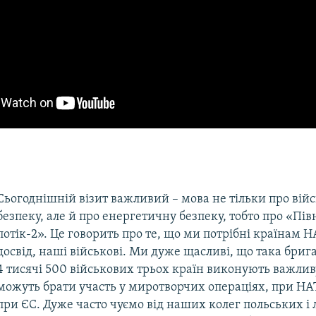
Сьогоднішній візит важливий – мова не тільки про вій
безпеку, але й про енергетичну безпеку, тобто про «Пі
потік-2». Це говорить про те, що ми потрібні країнам 
досвід, наші військові. Ми дуже щасливі, що така бриг
4 тисячі 500 військових трьох країн виконують важлив
можуть брати участь у миротворчих операціях, при НА
при ЄС. Дуже часто чуємо від наших колег польських і