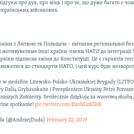
відгуки про дух, про міць і про те, що дуже багато є чо
українських військових.
раїни з Литвою та Польщею – питання регіональної без
і мотивуватиме інші країни-члени НАТО до інтеграції 
аїни підписав зміни до Конституції. Це є гарантія того
лижатися до стандартів НАТО, і цей курс буде незворо
ie w siedzibie Litewsko-Polsko-Ukraińskiej Brygady (LIT
y Dalią Grybauskaite i Prezydentem Ukrainy Petro Porosz
naszych Żołnierzy. Serdecznie dziękuję za wzorową służbę,
ietne spotkanie!
pic.twitter.com/EzoNLz82kB
da (@AndrzejDuda)
February 22, 2019