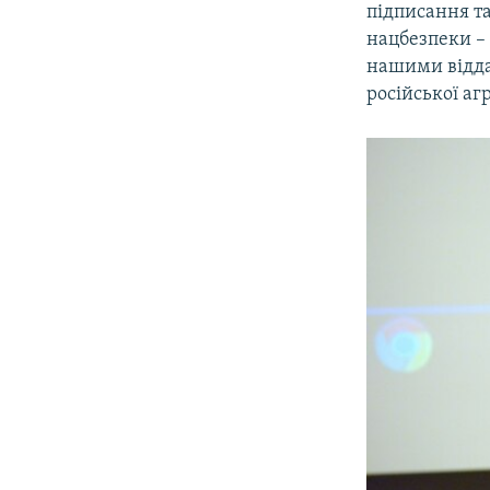
підписання та
нацбезпеки – 
нашими відда
російської агр