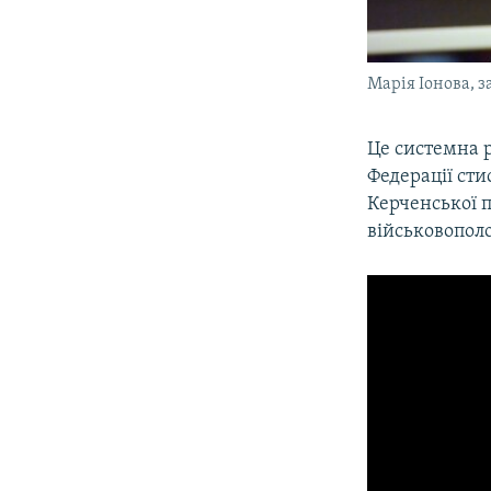
Марія Іонова, з
​Це системна 
Федерації сти
Керченської п
військовополо