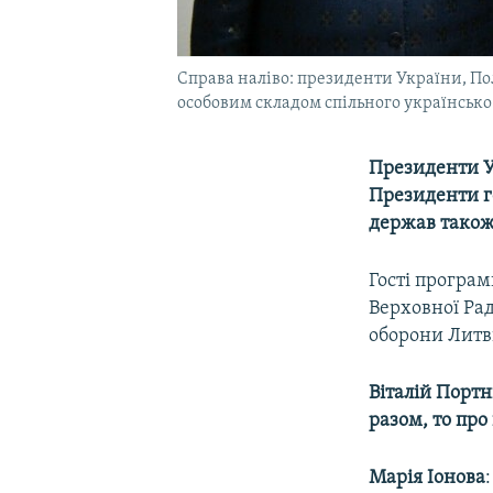
Справа наліво: президенти України, Пол
особовим складом спільного українсько
Президенти Ук
Президенти г
держав також
Гості програ
Верховної Рад
оборони Лит
Віталій Портн
разом, то про
Марія Іонова