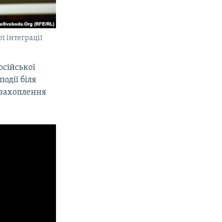
ї інтеграції
осійської
одії біля
– захоплення