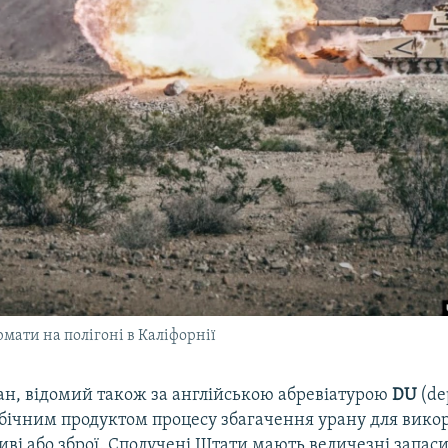
рмати на полігоні в Каліфорнії
ан, відомий також за англійською абревіатурою
DU
(de
обічним продуктом процесу збагачення урану для вико
ві або зброї. Сполучені Штати мають величезні запаси