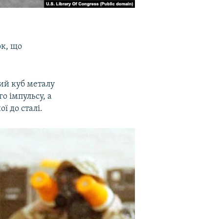
ок, що
ий куб металу
о імпульсу, а
ї до сталі.