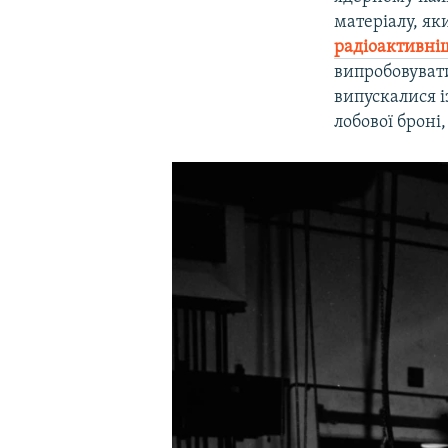
матеріалу, як
радіоактивніш
випробовувати
випускалися 
лобової броні