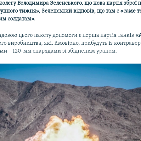
колегу Володимира Зеленського, що нова партія зброї 
упного тижня», Зеленський відповів, що там є «саме те
им солдатам».
адовою цього пакету допомоги є перша партія танків
«
о виробництва, які, ймовірно, прибудуть із контраве
ми – 120-мм снарядами зі збідненим ураном.