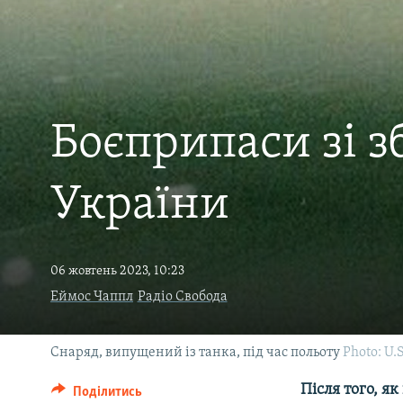
ВІДЕОУРОКИ «ELIFBE»
СВІДЧЕННЯ ОКУПАЦІЇ
УКРАЇНСЬКА ПРОБЛЕМА КРИМУ
ІНФОГРАФІКА
Боєприпаси зі 
України
06 жовтень 2023, 10:23
Еймос Чаппл
Радіо Свобода
Снаряд, випущений із танка, під час польоту
Photo: U.
Після того, я
Поділитись