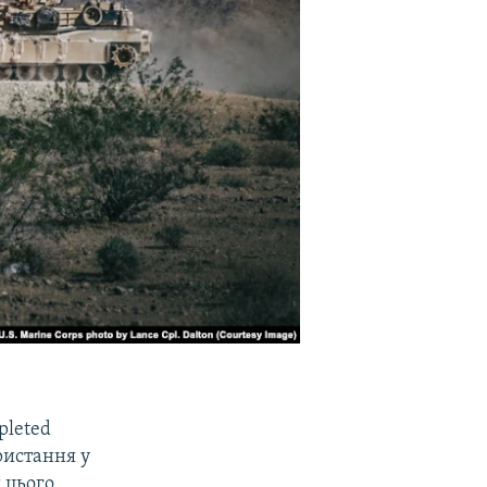
pleted
ристання у
 цього