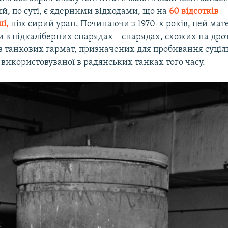
ий, по суті, є ядерними відходами, що на
60 відсотків
і,
ніж сирий уран. Починаючи з 1970-х років, цей мат
 в підкаліберних снарядах – снарядах, схожих на дро
із танкових гармат, призначених для пробивання суціл
, використовуваної в радянських танках того часу.