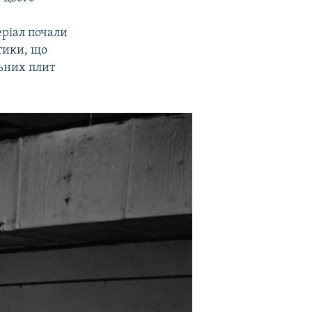
еріал почали
тики, що
ьних плит