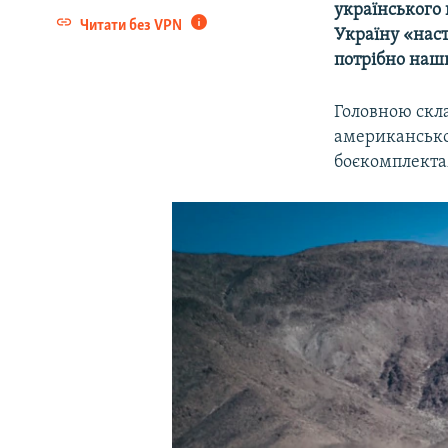
українського 
Читати без VPN
Україну «наст
потрібно наш
Головною скл
американськог
боєкомплекта