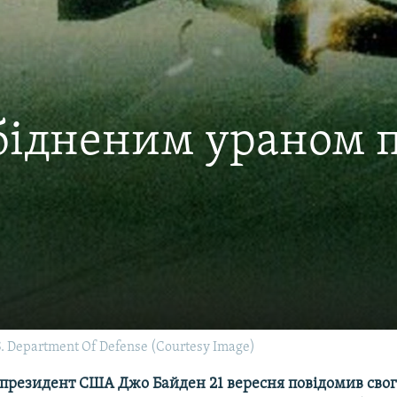
збідненим ураном 
S. Department Of Defense (Courtesy Image)
к президент США Джо Байден 21 вересня повідомив сво