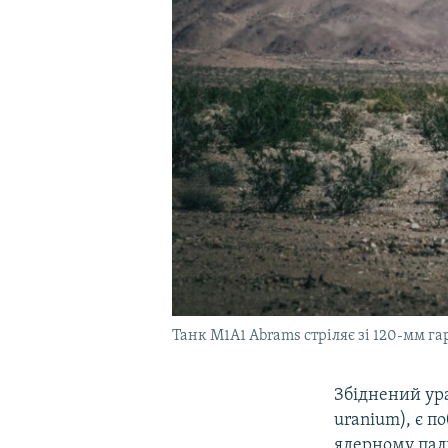
Танк M1A1 Abrams стріляє зі 120-мм га
Збіднений ур
uranium), є п
ядерному пали