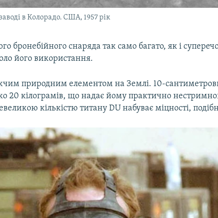
аводі в Колорадо. США, 1957 рік
ого бронебійного снаряда так само багато, як і супереч
оло його використання.
жчим природним елементом на Землі. 10-сантиметров
о 20 кілограмів, що надає йому практично нестримног
невеликою кількістю титану DU набуває міцності, подібно