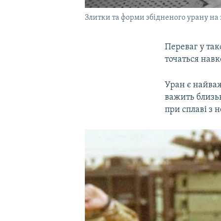
Злитки та форми збідненого урану на з
Переваг у так
точаться навк
Уран є найва
важить близьк
при сплаві з 