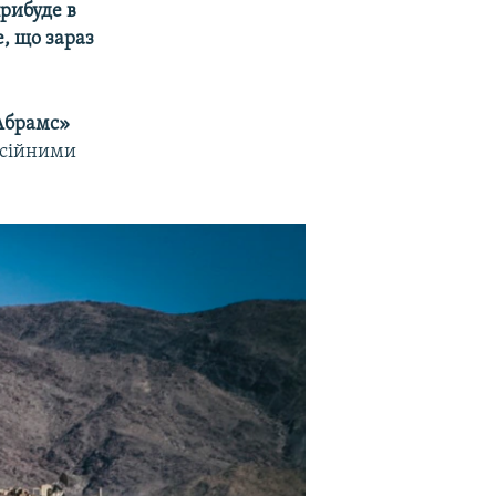
прибуде в
, що зараз
Абрамс»
рсійними