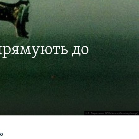
прямують до
го