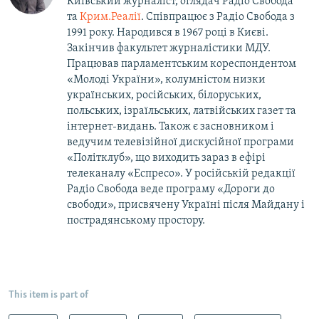
Київський журналіст, оглядач Радіо Свобода
та
Крим.Реалії
. Співпрацює з Радіо Свобода з
1991 року. Народився в 1967 році в Києві.
Закінчив факультет журналістики МДУ.
Працював парламентським кореспондентом
«Молоді України», колумністом низки
українських, російських, білоруських,
польських, ізраїльських, латвійських газет та
інтернет-видань. Також є засновником і
ведучим телевізійної дискусійної програми
«Політклуб», що виходить зараз в ефірі
телеканалу «Еспресо». У російській редакції
Радіо Свобода веде програму «Дороги до
свободи», присвячену Україні після Майдану і
пострадянському простору.
This item is part of