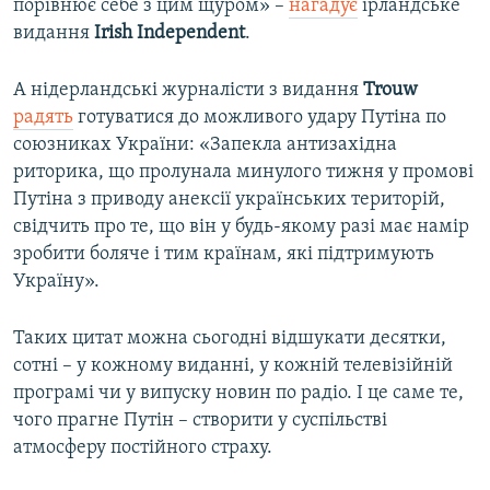
порівнює себе з цим щуром» –
нагадує
ірландське
видання
Irish Independent
.
А нідерландські журналісти з видання
Trouw
радять
готуватися до можливого удару Путіна по
союзниках України: «Запекла антизахідна
риторика, що пролунала минулого тижня у промові
Путіна з приводу анексії українських територій,
свідчить про те, що він у будь-якому разі має намір
зробити боляче і тим країнам, які підтримують
Україну».
Таких цитат можна сьогодні відшукати десятки,
сотні – у кожному виданні, у кожній телевізійній
програмі чи у випуску новин по радіо. І це саме те,
чого прагне Путін – створити у суспільстві
атмосферу постійного страху.