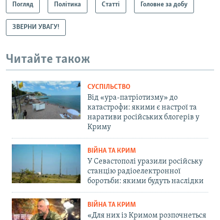
Погляд
Політика
Статті
Головне за добу
ЗВЕРНИ УВАГУ!
Читайте також
СУСПІЛЬСТВО
Від «ура-патріотизму» до
катастрофи: якими є настрої та
наративи російських блогерів у
Криму
ВІЙНА ТА КРИМ
У Севастополі уразили російську
станцію радіоелектронної
боротьби: якими будуть наслідки
ВІЙНА ТА КРИМ
«Для них із Кримом розпочнеться