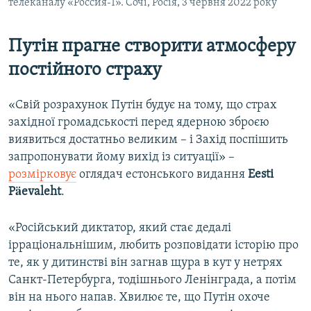
телеканалу «Россия-1». Сочі, Росія, 3 червня 2022 року
Путін прагне створити атмосферу
постійного страху
«Свій розрахунок Путін будує на тому, що страх
західної громадськості перед ядерною зброєю
виявиться достатньо великим – і Захід поспішить
запропонувати йому вихід із ситуації» –
розмірковує
оглядач естонського видання
Eesti
Päevaleht
.
«Російський диктатор, який стає дедалі
ірраціональнішим, любить розповідати історію про
те, як у дитинстві він загнав щура в кут у нетрях
Санкт-Петербурга, тодішнього Ленінграда, а потім
він на нього напав. Хвилює те, що Путін охоче