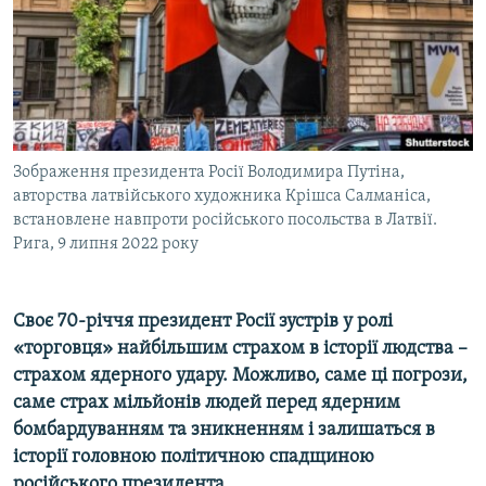
ВІДЕОУРОКИ «ELIFBE»
Русский
СВІДЧЕННЯ ОКУПАЦІЇ
Qırımtatar
УКРАЇНСЬКА ПРОБЛЕМА КРИМУ
ДОЛУЧАЙСЯ!
ІНФОГРАФІКА
Зображення президента Росії Володимира Путіна,
авторства латвійського художника Крішса Салманіса,
встановлене навпроти російського посольства в Латвії.
Усі сайти RFE/RL
Рига, 9 липня 2022 року
Своє 70-річчя президент Росії зустрів у ролі
«
торговця
»
найбільшим страхом
в
історії людства
–
страхом ядерного удару. Можливо, саме ці погрози,
саме страх мільйонів людей перед ядерним
бомбардуванням та зникненням і залишаться в
історії головною політичною спадщиною
російського президента.