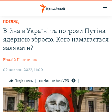
Доступність
посилання
Перейти
ПОГЛЯД
до
НОВИНИ
Війна в Україні та погрози Путіна
основного
ВОДА.КРИМ
матеріалу
ядерною зброєю. Кого намагається
ВІДЕО ТА ФОТО
Перейти
залякати?
до
ПОЛІТИКА
основної
Віталій Портников
БЛОГИ
навігації
Перейти
09 жовтень 2022, 11:00
ПОГЛЯД
до
ІНТЕРВ'Ю
Поділитись
Читати без VPN
пошуку
ВСЕ ЗА ДЕНЬ
СПЕЦПРОЕКТИ
ЯК ОБІЙТИ БЛОКУВАННЯ
ДЕПОРТАЦІЯ