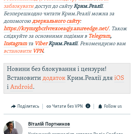
заблокувати
доступ до сайту
Крим.Реалії
.
Безперешкодно читати Крим.Реалії можна за
допомогою
дзеркального сайту
:
https://krymrgbcrlvrexoeaqjy.azureedge.net/
. Також
слідкуйте за основними подіями в
Telegram
,
Instagram
та
Viber
Крим.Реалії
. Рекомендуємо вам
встановити
VPN
.
Новини без блокування і цензури!
Встановити
додаток
Крим.Реалії для
iOS
і
Android
.
Поділитись
Читати без VPN
Follow us
Віталій Портников