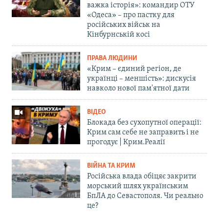
важка історія»: командир ОТУ
«Одеса» – про пастку для
російських військ на
Кінбурнській косі
ПРАВА ЛЮДИНИ
«Крим – єдиний регіон, де
українці – меншість»: дискусія
навколо нової пам'ятної дати
ВІДЕО
Блокада без сухопутної операції:
Крим сам себе не заправить і не
прогодує | Крим.Реалії
ВІЙНА ТА КРИМ
Російська влада обіцяє закрити
морський шлях українським
БпЛА до Севастополя. Чи реально
це?