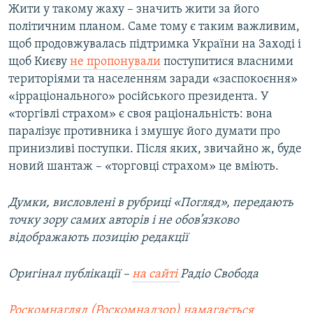
Жити у такому жаху – значить жити за його
політичним планом. Саме тому є таким важливим,
щоб продовжувалась підтримка України на Заході і
щоб Києву
не пропонували
поступитися власними
територіями та населенням заради «заспокоєння»
«ірраціонального» російського президента. У
«торгівлі страхом» є своя раціональність: вона
паралізує противника і змушує його думати про
принизливі поступки. Після яких, звичайно ж, буде
новий шантаж – «торговці страхом» це вміють.
Думки, висловлені в рубриці «Погляд», передають
точку зору самих авторів і не обов’язково
відображають позицію редакції
Оригінал публікації –
на сайті
Радіо Свобода
Роскомнагляд (Роскомнадзор) намагається