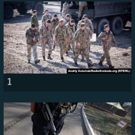
ВІДЕОУРОКИ «ELIFBE»
Русский
СВІДЧЕННЯ ОКУПАЦІЇ
Qırımtatar
УКРАЇНСЬКА ПРОБЛЕМА КРИМУ
ДОЛУЧАЙСЯ!
ІНФОГРАФІКА
Усі сайти RFE/RL
1