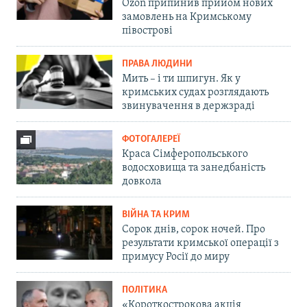
Ozon припинив прийом нових
замовлень на Кримському
півострові
ПРАВА ЛЮДИНИ
Мить – і ти шпигун. Як у
кримських судах розглядають
звинувачення в держзраді
ФОТОГАЛЕРЕЇ
Краса Сімферопольського
водосховища та занедбаність
довкола
ВІЙНА ТА КРИМ
Сорок днів, сорок ночей. Про
результати кримської операції з
примусу Росії до миру
ПОЛІТИКА
«Короткострокова акція