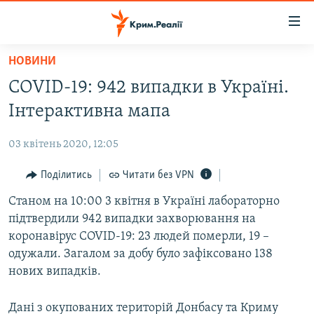
Доступність
посилання
Перейти
НОВИНИ
до
НОВИНИ
COVID-19: 942 випадки в Україні.
основного
ВОДА.КРИМ
матеріалу
Інтерактивна мапа
ВІДЕО ТА ФОТО
Перейти
до
03 квітень 2020, 12:05
ПОЛІТИКА
основної
БЛОГИ
Поділитись
Читати без VPN
навігації
Перейти
ПОГЛЯД
Станом на 10:00 3 квітня в Україні лабораторно
до
підтвердили 942 випадки захворювання на
ІНТЕРВ'Ю
пошуку
коронавірус COVID-19: 23 людей померли, 19 –
ВСЕ ЗА ДЕНЬ
одужали. Загалом за добу було зафіксовано 138
нових випадків.
СПЕЦПРОЕКТИ
ЯК ОБІЙТИ БЛОКУВАННЯ
ДЕПОРТАЦІЯ
Дані з окупованих територій Донбасу та Криму