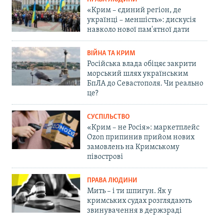
«Крим – єдиний регіон, де
українці – меншість»: дискусія
навколо нової пам'ятної дати
ВІЙНА ТА КРИМ
Російська влада обіцяє закрити
морський шлях українським
БпЛА до Севастополя. Чи реально
це?
СУСПІЛЬСТВО
«Крим – не Росія»: маркетплейс
Ozon припинив прийом нових
замовлень на Кримському
півострові
ПРАВА ЛЮДИНИ
Мить – і ти шпигун. Як у
кримських судах розглядають
звинувачення в держзраді