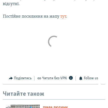
відсутні.
ВІДЕОУРОКИ «ELIFBE»
Русский
СВІДЧЕННЯ ОКУПАЦІЇ
Постійне посилання на мапу
тут
.
Qırımtatar
УКРАЇНСЬКА ПРОБЛЕМА КРИМУ
ДОЛУЧАЙСЯ!
ІНФОГРАФІКА
Усі сайти RFE/RL
Поділитись
Читати без VPN
Follow us
Читайте також
ПРАВА ЛЮДИНИ