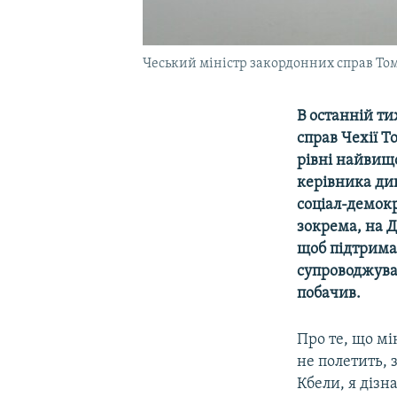
Чеський міністр закордонних справ Тома
В останній ти
справ Чехії 
рівні найвищо
керівника дип
соціал-демок
зокрема, на Д
щоб підтрима
супроводжуват
побачив.
Про те, що мі
не полетить, 
Кбели, я діз