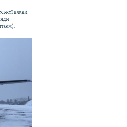
еської влади
ляди
итаєм).