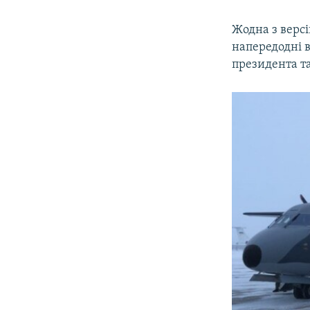
Жодна з версі
напередодні в
президента та