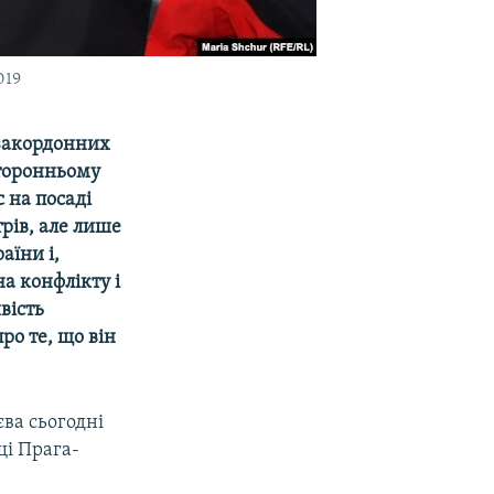
019
 закордонних
сторонньому
 на посаді
рів, але лише
аїни і,
на конфлікту і
вість
ро те, що він
ва сьогодні
щі Прага-