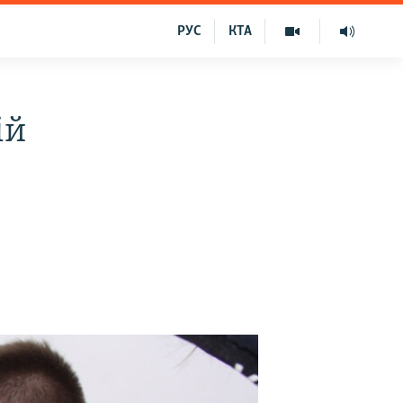
РУС
КТА
ій