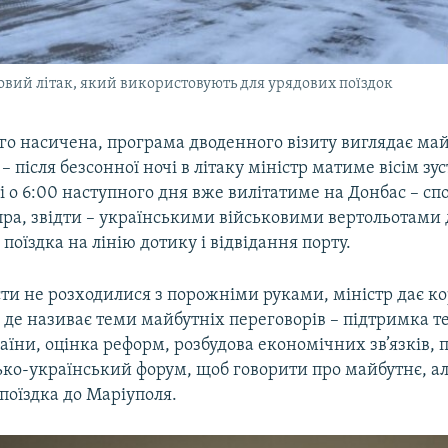
овий літак, який використовують для урядових поїздок
того насичена, програма дводенного візиту виглядає ма
 після безсонної ночі в літаку міністр матиме вісім зус
і о 6:00 наступного дня вже вилітатиме на Донбас – сп
пра, звідти – українськими військовими вертольотами 
 поїздка на лінію дотику і відвідання порту.
ти не розходилися з порожніми руками, міністр дає ко
де називає теми майбутніх переговорів – підтримка т
раїни, оцінка реформ, розбудова економічних зв’язків, 
ько-український форум, щоб говорити про майбутнє, ал
 поїздка до Маріуполя.