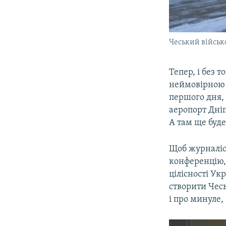
Чеський військ
Тепер, і без 
неймовірною –
першого дня, 
аеропорт Дні
А там ще буде
Щоб журналіс
конференцію, 
цілісності Ук
створити Чес
і про минуле,