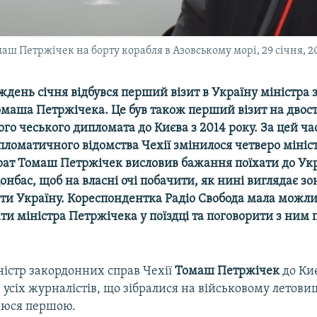
ш Петржічек на борту корабля в Азовському морі, 29 січня, 2
ждень січня відбувся перший візит в Україну міністра
Томаша Петржічека. Це був також перший візит на дво
го чеського дипломата до Києва з 2014 року. За цей час
ломатичного відомства Чехії змінилося четверо мініст
рат Томаш Петржічек висловив бажання поїхати до Укр
онбас, щоб на власні очі побачити, як нині виглядає зо
ти Україну. Кореспондентка Радіо Свобода мала можли
и міністра Петржічека у поїздці та поговорити з ним п
ністр закордонних справ Чехії
Томаш Петржічек
до Киє
з усіх журналістів, що зібралися на військовому летови
наюся першою.