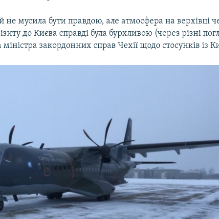
й не мусила бути правдою, але атмосфера на верхівці ч
ізиту до Києва справді була бурхливою (через різні пог
 міністра закордонних справ Чехії щодо стосунків із К