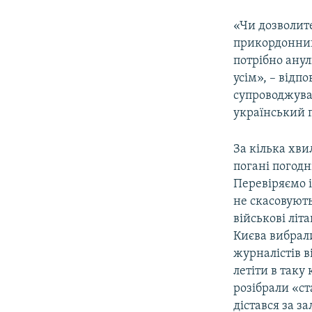
«Чи дозволите
прикордонник
потрібно анул
усім», – відпо
супроводжуват
український п
За кілька хви
погані погодн
Перевіряємо і
не скасовують
військові літ
Києва вибрали
журналістів в
летіти в таку
розібрали «с
дістався за 