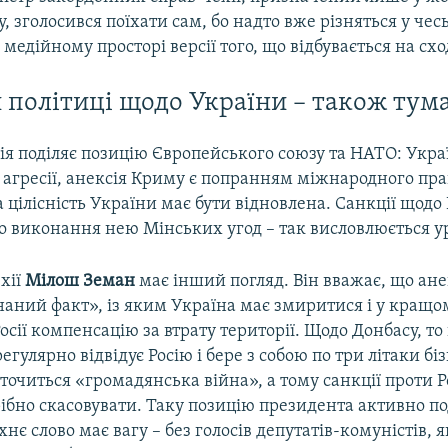
, зголосився поїхати сам, бо надто вже різняться у че
 медійному просторі версії того, що відбувається на схо
й політиці щодо України – також тум
ія поділяє позицію Європейського союзу та НАТО: Укра
ї агресії, анексія Криму є попранням міжнародного прав
 цілісність України має бути відновлена. Санкції щодо 
о виконання нею Мінських угод – так висловлюється у
хії
Мілош Земан
має інший погляд. Він вважає, що ане
наний факт», із яким Україна має змиритися і у кращ
осії компенсацію за втрату території. Щодо Донбасу, т
егулярно відвідує Росію і бере з собою по три літаки бі
точиться «громадянська війна», а тому санкції проти Р
трібно скасовувати. Таку позицію президента активно п
хнє слово має вагу – без голосів депутатів-комуністів, я