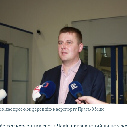
к дає прес-конференцію в аеропорту Прага-Кбели
ністр закордонних справ Чехії, призначений лише у жо