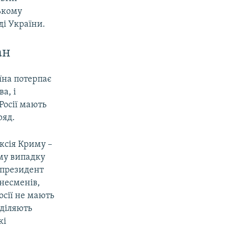
ському
ді України.
ан
їна потерпає
а, і
Росії мають
ряд.
ксія Криму –
ому випадку
о президент
знесменів,
осії не мають
оділяють
кі