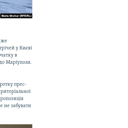
йже
трічей у Києві
очатку в
до Маріуполя.
ротку прес-
ериторіальної
пропозиція
е не забувати