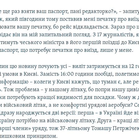
 ще раз взяти ваш паспорт, пані редакторко?», – запиту
, який півгодини тому поставив мені печатку про виїз
ювати вашу печатку, бо рейс відкладається. Зараз про 
відає він на мій запитальний погляд. З 17 журналістів, я
имуть чеського міністра в його першій поїздці до Киє
аспорт, що потребує печатки про виїзд, лише у мене.
лин цю новину почують усі – виліт затримується на 12 
і умови в Києві. Замість 16:00 години пообіді, полетимо
нформацію – колеги у Києві кажуть, що туман є, але ре
. Тож проблема – у нашому літаку, бо попри нашу цивіл
аки потребують кращої видимості для посадки. Чому ж 
 військовий літак, а не комфортні урядові аеробуси? С
ідразу народжується дві версії: перша – в Україні йде в
 країну потрібно на військовому літаку. Друга – кращі л
тарші члени» уряду, тож 37-літньому Томашу Петржічек
залишковим принципом.