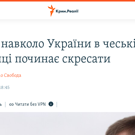
 навколо України в чеськ
иці починає скресати
іо Свобода
18:45
ь
Читати без VPN