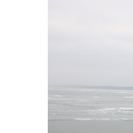
ВІДЕОУРОКИ «ELIFBE»
СВІДЧЕННЯ ОКУПАЦІЇ
УКРАЇНСЬКА ПРОБЛЕМА КРИМУ
ІНФОГРАФІКА