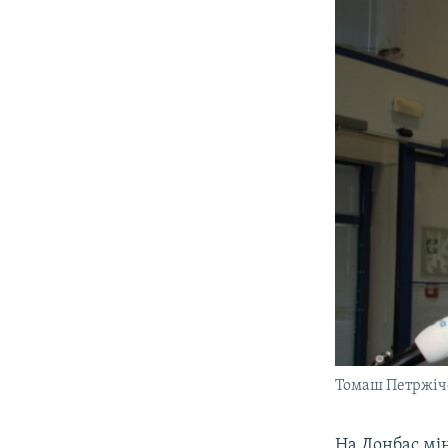
Томаш Петржіче
На Донбас мі