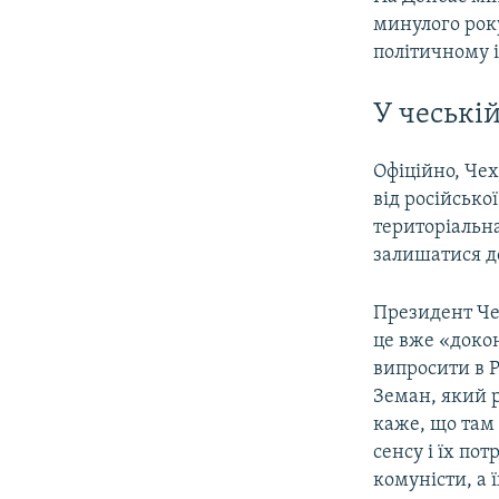
минулого року
політичному і
У чеські
Офіційно, Чех
від російсько
територіальна
залишатися д
Президент Че
це вже «доко
випросити в Р
Земан, який р
каже, що там 
сенсу і їх по
комуністи, а ї