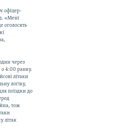
є офіцер-
д. «Мені
це оголосять
кі
ва,
годин через
 о 4:00 ранку.
йсові літаки
ьну логіку,
для поїздки до
еред
ійна, тож
ітаки
у літак