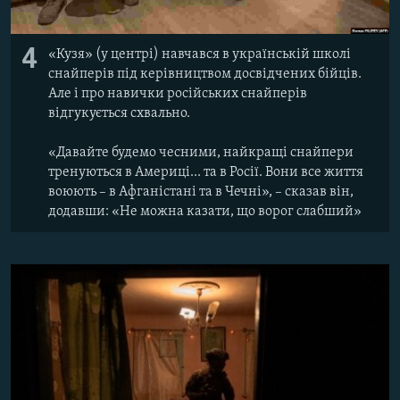
4
«Кузя» (у центрі) навчався в українській школі
снайперів під керівництвом досвідчених бійців.
Але і про навички російських снайперів
відгукується схвально.
«Давайте будемо чесними, найкращі снайпери
тренуються в Америці... та в Росії. Вони все життя
воюють – в Афганістані та в Чечні», – сказав він,
додавши: «Не можна казати, що ворог слабший»