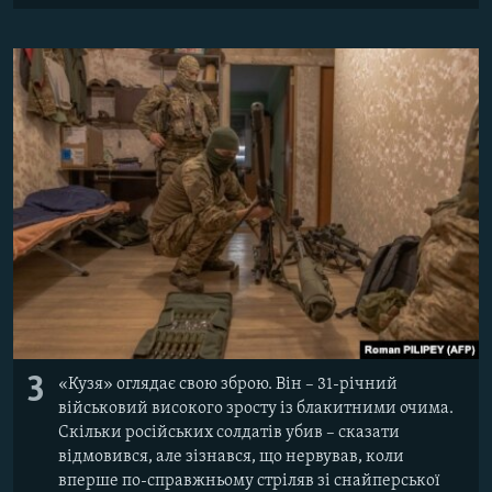
3
«Кузя» оглядає свою зброю. Він – 31-річний
військовий високого зросту із блакитними очима.
Скільки російських солдатів убив – сказати
відмовився, але зізнався, що нервував, коли
вперше по-справжньому стріляв зі снайперської