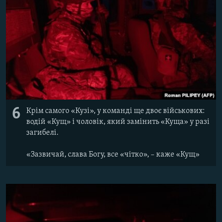
6
Крім самого «Кузі», у команді ще двоє військових:
водій «Кущ» і чоловік, який замінить «Куща» у разі
загибелі.
«Зазвичай, слава Богу, все «чітко», – каже «Кущ»