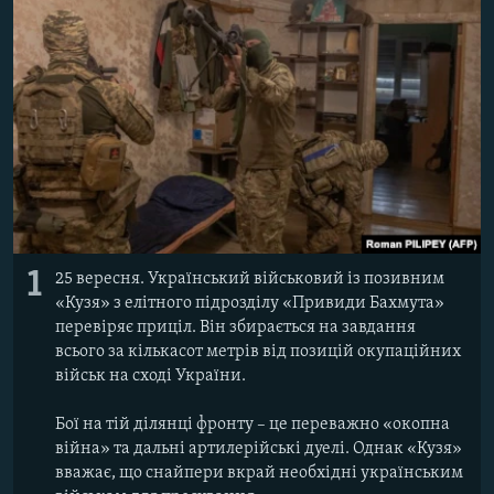
ВІДЕОУРОКИ «ELIFBE»
Русский
СВІДЧЕННЯ ОКУПАЦІЇ
Qırımtatar
УКРАЇНСЬКА ПРОБЛЕМА КРИМУ
ДОЛУЧАЙСЯ!
ІНФОГРАФІКА
Усі сайти RFE/RL
1
25 вересня. Український військовий із позивним
«Кузя» з елітного підрозділу «Привиди Бахмута»
перевіряє приціл. Він збирається на завдання
всього за кількасот метрів від позицій окупаційних
військ на сході України.
Бої на тій ділянці фронту – це переважно «окопна
війна» та дальні артилерійські дуелі. Однак «Кузя»
вважає, що снайпери вкрай необхідні українським