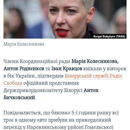
ВІДЕОУРОКИ «ELIFBE»
Русский
СВІДЧЕННЯ ОКУПАЦІЇ
Qırımtatar
УКРАЇНСЬКА ПРОБЛЕМА КРИМУ
ДОЛУЧАЙСЯ!
ІНФОГРАФІКА
Марія Колесникова
Члени Координаційної ради
Марія Колесникова,
Усі сайти RFE/RL
Антон Роднєнков
та
Іван Кравцов
виїхали у вівторок
в бік України, підтвердив
Білоруській службі Радіо
Свобода
офіційний представник
Держприкордонкомітету Білорусі
Антон
Бичковський
.
Повідомляється, що близько 5-ї години ранку всі
троє в одному авто прибули на прикордонний
перехід у Наровлянському районі Гомельської