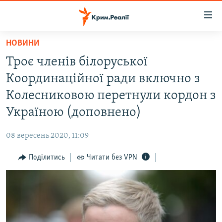
Доступність
посилання
Перейти
НОВИНИ
до
НОВИНИ
Троє членів білоруської
основного
ВОДА.КРИМ
матеріалу
Координаційної ради включно з
ВІДЕО ТА ФОТО
Перейти
Колесниковою перетнули кордон з
до
ПОЛІТИКА
Україною (доповнено)
основної
БЛОГИ
навігації
08 вересень 2020, 11:09
Перейти
ПОГЛЯД
до
Поділитись
Читати без VPN
ІНТЕРВ'Ю
пошуку
ВСЕ ЗА ДЕНЬ
СПЕЦПРОЕКТИ
ЯК ОБІЙТИ БЛОКУВАННЯ
ДЕПОРТАЦІЯ