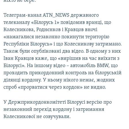
ніхто не бере.
Телеграм-канал ATN_NEWS державного
телеканалу «Білорусь 1» повідомив вранці, що
Колесникова, Роднєнков і Кравцов вночі
«намагалися незаконно покинути територію
Республіки Білорусь» і що Колесникову затримано.
Також були опубліковані два відео. В одному з них
Іван Кравцов каже, що «вирішив на час виїхати з
Білорусі». На іншому відео – автомобіль BMW, що
проходить прикордонний контроль на білоруській
ділянці кордону. У ньому нікого немає, жодних
спроб «прорватися через кордон» не видно.
У Держприкордонкомітеті Білорусі версію про
незаконний перехід кордону і затримання
Колесникової не озвучували.