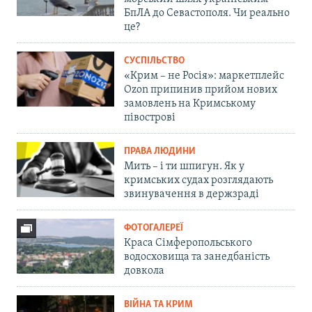
БпЛА до Севастополя. Чи реально
це?
СУСПІЛЬСТВО
«Крим – не Росія»: маркетплейс
Ozon припинив прийом нових
замовлень на Кримському
півострові
ПРАВА ЛЮДИНИ
Мить – і ти шпигун. Як у
кримських судах розглядають
звинувачення в держзраді
ФОТОГАЛЕРЕЇ
Краса Сімферопольського
водосховища та занедбаність
довкола
ВІЙНА ТА КРИМ