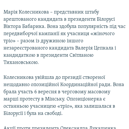
Марія Колесникова – представник штабу
арештованого кандидата в президенти Білорусі
Віктора Бабарика. Вона здобула популярність під час
передвиборчої кампанії як учасниця «жіночого
тріо» – разом із дружиною іншого
незареєстрованого кандидата Валерія Цепкала і
кандидаткою в президенти Світланою
Тихановською.
Колесникова увійшла до президії створеної
нещодавно опозиційної Координаційної ради. Вона
брала участь 6 вересня в черговому масовому
марші протесту в Мінську. Опозиціонерка є
останньою учасницею «тріо», яка залишалася в
Білорусії і була на свободі.
Акції проти президента Олександра Лукашенка