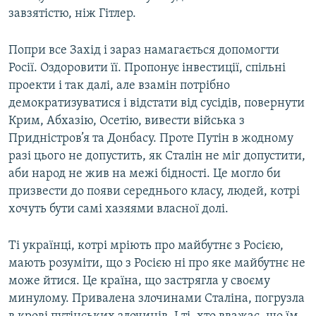
завзятістю, ніж Гітлер.
Попри все Захід і зараз намагається допомогти
Росії. Оздоровити її. Пропонує інвестиції, спільні
проекти і так далі, але взамін потрібно
демократизуватися і відстати від сусідів, повернути
Крим, Абхазію, Осетію, вивести війська з
Придністров’я та Донбасу. Проте Путін в жодному
разі цього не допустить, як Сталін не міг допустити,
аби народ не жив на межі бідності. Це могло би
призвести до появи середнього класу, людей, котрі
хочуть бути самі хазяями власної долі.
Ті українці, котрі мріють про майбутнє з Росією,
мають розуміти, що з Росією ні про яке майбутнє не
може йтися. Це країна, що застрягла у своєму
минулому. Привалена злочинами Сталіна, погрузла