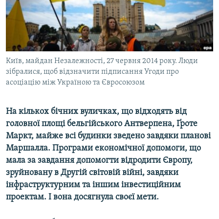
ВІДЕОУРОКИ «ELIFBE»
Русский
СВІДЧЕННЯ ОКУПАЦІЇ
Qırımtatar
УКРАЇНСЬКА ПРОБЛЕМА КРИМУ
ДОЛУЧАЙСЯ!
Київ, майдан Незалежності, 27 червня 2014 року. Люди
ІНФОГРАФІКА
зібралися, щоб відзначити підписання Угоди про
асоціацію між Україною та Євросоюзом
Усі сайти RFE/RL
На кількох бічних вуличках, що відходять від
головної площі бельгійського Антверпена, Ґроте
Маркт, майже всі будинки зведено завдяки планові
Маршалла. Програми економічної допомоги, що
мала за завдання допомогти відродити Європу,
зруйновану в Другій світовій війні, завдяки
інфраструктурним та іншим інвестиційним
проектам. І вона досягнула своєї мети.