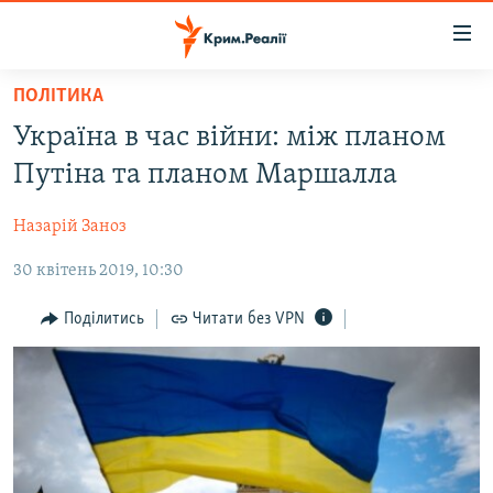
Доступність
посилання
Перейти
ПОЛІТИКА
до
НОВИНИ
Україна в час війни: між планом
основного
ВОДА.КРИМ
матеріалу
Путіна та планом Маршалла
ВІДЕО ТА ФОТО
Перейти
до
Назарій Заноз
ПОЛІТИКА
основної
30 квітень 2019, 10:30
БЛОГИ
навігації
Перейти
ПОГЛЯД
Поділитись
Читати без VPN
до
ІНТЕРВ'Ю
пошуку
ВСЕ ЗА ДЕНЬ
СПЕЦПРОЕКТИ
ЯК ОБІЙТИ БЛОКУВАННЯ
ДЕПОРТАЦІЯ