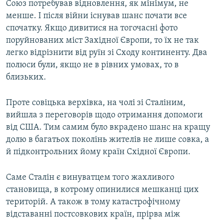
Союз потребував відновлення, як мінімум, не
менше. І після війни існував шанс почати все
спочатку. Якщо дивитися на тогочасні фото
поруйнованих міст Західної Європи, то їх не так
легко відрізнити від руїн зі Сходу континенту. Два
полюси були, якщо не в рівних умовах, то в
близьких.
Проте совіцька верхівка, на чолі зі Сталіним,
вийшла з переговорів щодо отримання допомоги
від США. Тим самим було вкрадено шанс на кращу
долю в багатьох поколінь жителів не лише совка, а
й підконтрольних йому країн Східної Європи.
Саме Сталін є винуватцем того жахливого
становища, в котрому опинилися мешканці цих
територій. А також в тому катастрофічному
відставанні постсовкових країн, прірва між