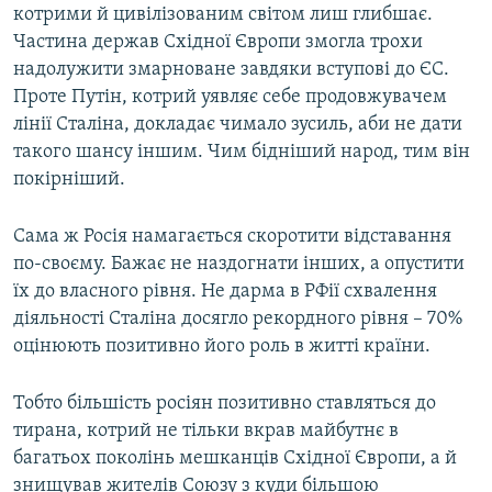
котрими й цивілізованим світом лиш глибшає.
Частина держав Східної Європи змогла трохи
надолужити змарноване завдяки вступові до ЄС.
Проте Путін, котрий уявляє себе продовжувачем
лінії Сталіна, докладає чимало зусиль, аби не дати
такого шансу іншим. Чим бідніший народ, тим він
покірніший.
Сама ж Росія намагається скоротити відставання
по-своєму. Бажає не наздогнати інших, а опустити
їх до власного рівня. Не дарма в РФії схвалення
діяльності Сталіна досягло рекордного рівня – 70%
оцінюють позитивно його роль в житті країни.
Тобто більшість росіян позитивно ставляться до
тирана, котрий не тільки вкрав майбутнє в
багатьох поколінь мешканців Східної Європи, а й
знищував жителів Союзу з куди більшою