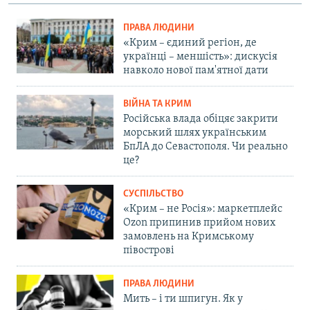
ПРАВА ЛЮДИНИ
«Крим – єдиний регіон, де
українці – меншість»: дискусія
навколо нової пам'ятної дати
ВІЙНА ТА КРИМ
Російська влада обіцяє закрити
морський шлях українським
БпЛА до Севастополя. Чи реально
це?
СУСПІЛЬСТВО
«Крим – не Росія»: маркетплейс
Ozon припинив прийом нових
замовлень на Кримському
півострові
ПРАВА ЛЮДИНИ
Мить – і ти шпигун. Як у