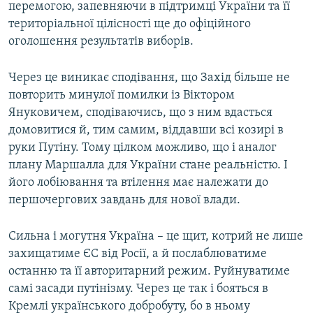
перемогою, запевняючи в підтримці України та її
територіальної цілісності ще до офіційного
оголошення результатів виборів.
Через це виникає сподівання, що Захід більше не
повторить минулої помилки із Віктором
Януковичем, сподіваючись, що з ним вдасться
домовитися й, тим самим, віддавши всі козирі в
руки Путіну. Тому цілком можливо, що і аналог
плану Маршалла для України стане реальністю. І
його лобіювання та втілення має належати до
першочергових завдань для нової влади.
Сильна і могутня Україна – це щит, котрий не лише
захищатиме ЄС від Росії, а й послаблюватиме
останню та її авторитарний режим. Руйнуватиме
самі засади путінізму. Через це так і бояться в
Кремлі українського добробуту, бо в ньому