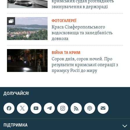
кримських судах розглядають
звинувачення в держзраді
ФОТОГАЛЕРЕЇ
Краса Сімферопольського
водосховища та занедбаність
довкола
ВІЙНА ТА КРИМ
Сорок днів, сорок ночей. Про
результати кримської операції з
примусу Росії до миру
ДОЛУЧАЙСЯ!
ПІДТРИМКА