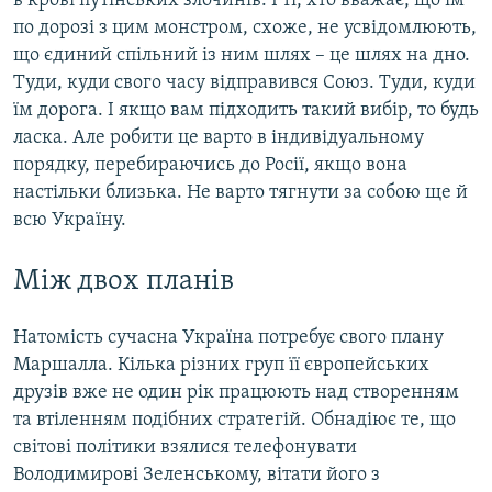
в крові путінських злочинів. І ті, хто вважає, що їм
по дорозі з цим монстром, схоже, не усвідомлюють,
що єдиний спільний із ним шлях – це шлях на дно.
Туди, куди свого часу відправився Союз. Туди, куди
їм дорога. І якщо вам підходить такий вибір, то будь
ласка. Але робити це варто в індивідуальному
порядку, перебираючись до Росії, якщо вона
настільки близька. Не варто тягнути за собою ще й
всю Україну.
Між двох планів
Натомість сучасна Україна потребує свого плану
Маршалла. Кілька різних груп її європейських
друзів вже не один рік працюють над створенням
та втіленням подібних стратегій. Обнадіює те, що
світові політики взялися телефонувати
Володимирові Зеленському, вітати його з