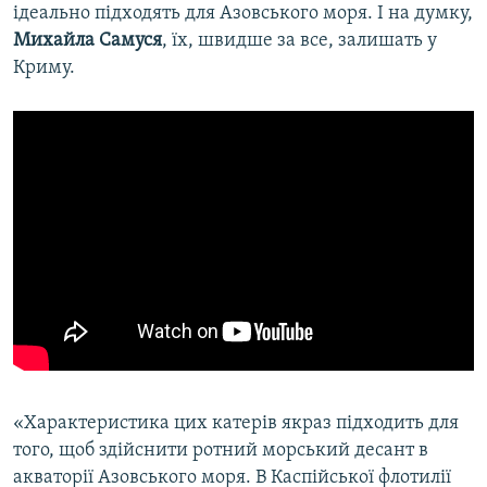
ідеально підходять для Азовського моря. І на думку,
Михайла Самуся
, їх, швидше за все, залишать у
Криму.
«Характеристика цих катерів якраз підходить для
того, щоб здійснити ротний морський десант в
акваторії Азовського моря. В Каспійської флотилії