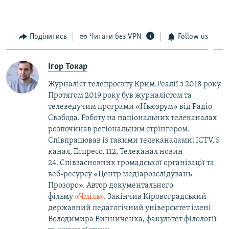
Поділитись
Читати без VPN
Follow us
Ігор Токар
Журналіст телепроєкту Крим.Реалії з 2018 року.
Протягом 2019 року був журналістом та
телеведучим програми «Ньюзрум» від Радіо
Свобода. Роботу на національних телеканалах
розпочинав регіональним стрінгером.
Співпрацював із такими телеканалами: ICTV, 5
канал, Еспресо, 112, Телеканал новин
24. Співзасновник громадської організації та
веб-ресурсу «Центр медіарозслідувань
Прозоро». Автор документального
фільму
«Чміль»
. Закінчив Кіровоградський
державний педагогічний університет імені
Володимира Винниченка, факультет філології