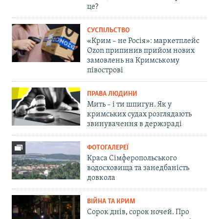
це?
СУСПІЛЬСТВО
«Крим – не Росія»: маркетплейс
Ozon припинив прийом нових
замовлень на Кримському
півострові
ПРАВА ЛЮДИНИ
Мить – і ти шпигун. Як у
кримських судах розглядають
звинувачення в держзраді
ФОТОГАЛЕРЕЇ
Краса Сімферопольського
водосховища та занедбаність
довкола
ВІЙНА ТА КРИМ
Сорок днів, сорок ночей. Про