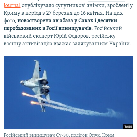
Journal
опублікувало супутникові знімки, зроблені у
Криму в період з 27 березня до 16 квітня. На цих
фото,
новостворена авіабаза у Саках і десятки
перебазованих з Росії винищувачів
. Російський
військовий експерт Юрій Федоров, російську
воєнну активізацію вважає залякуванням України.
Російський винищувач Су-30, полігон Опук, Крим,