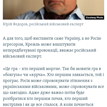
Юрій Федоров, російський військовий експерт
А для того, щоб виставити саме Україну, а не Росію
агресором, Кремль може влаштувати
непередбачувані провокації, вважає російський
військовий експерт.
«Це гра – хто перший моргне. Так би мовити гра в
«боягуза» чи «курча». Хто першим злякається, той і
програє. Росія може спровокувати зіткнення з
українськими військовими, може спровокувати все
що завгодно. Адже дуже важко потім буде
розібратися хто першим почав, хто перший
вистрілив і як це все сталося. А коли почнеться