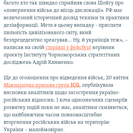
багато хто так швидко сприйняв слова Шойгу про
«повернення військ до місць дислокації». РФ має
величезний історичний досвід техніки та практики
дезінформації. Мета в цьому випадку - приспати
пильність цивілізованого світу, який
безпрецедентно зреагував... Ну, й українців теж», –
написав на своїй
сторінці у фейсбуці
керівник
проєкту Інституту Чорноморських стратегічних
досліджень Адрій Клименко.
Ще до оголошення про відведення військ, 20 квітня
Міжнародна кризова група
ICG
, опублікувала
висновки аналітиків щодо загострення україно-
російських відносин. І хоча однозначних сценаріїв
розвитку подій поки не має, аналітики схиляються,
що найближчим часом повномасштабне
вторгнення російських військ на територію
України – малоймовірне.