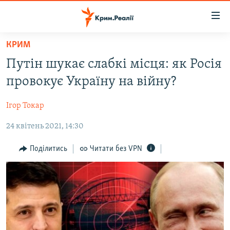
Доступність
посилання
Перейти
КРИМ
до
НОВИНИ
Путін шукає слабкі місця: як Росія
основного
ВОДА.КРИМ
матеріалу
провокує Україну на війну?
ВІДЕО ТА ФОТО
Перейти
до
Ігор Токар
ПОЛІТИКА
основної
24 квітень 2021, 14:30
БЛОГИ
навігації
Перейти
ПОГЛЯД
Поділитись
Читати без VPN
до
ІНТЕРВ'Ю
пошуку
ВСЕ ЗА ДЕНЬ
СПЕЦПРОЕКТИ
ЯК ОБІЙТИ БЛОКУВАННЯ
ДЕПОРТАЦІЯ