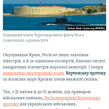
Підводний човен Чорноморського флоту Росі в
Севастополі, серпень 2019
Окупувавши Крим, Росія не лише захопила
півострів, а й за оцінками експертів, близько тисячі
квадратних кілометрів морської акваторії. І попри
попередню двосторонню угоду
,
Керченську протоку
та Азовське море Кремль почав вважати своїми.
Так, з 21 квітня й до 31 жовтня, під приводом
військових навчань,
Росія перекрила Керченську
протоку
для українських військових,