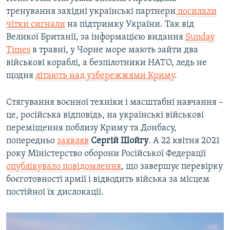
тренування західні українські партнери
посилали
чітки сигнали
на підтримку України. Так від
Великої Британії, за інформацією видання
Sunday
Times
в травні, у Чорне море мають зайти два
військові кораблі, а безпілотники НАТО, ледь не
щодня
літають над узбережжями Криму
.
Стягування воєнної техніки і масштабні навчання –
це, російська відповідь, на українські військові
переміщення поблизу Криму та Донбасу,
попередньо
заявляв
Сергій Шойгу
. А 22 квітня 2021
року Міністерство оборони Російської Федерації
опублікувало повідомлення
, що завершує перевірку
боєготовності армії і відводить війська за місцем
постійної їх дислокації.