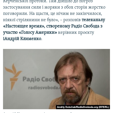
Керченської протоки. Там дійшло до погроз
застосування сили і моряки з обох сторін жорстко
поговорили. На щастя, це нічим не закінчилося,
ніякої стрілянини не було», – розповів
телеканалу
«Настоящее время», створеному Радіо Свобода з
участю «Голосу Америки»
керівник проєкту
іАндрій Клименко
.