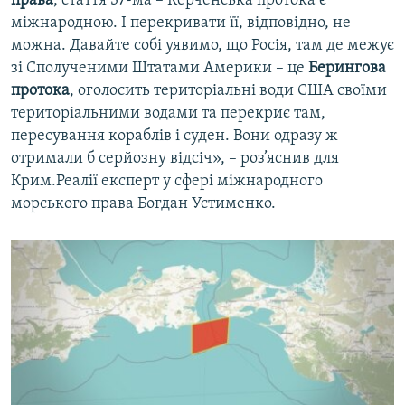
права
, стаття 37-ма – Керченська протока є
міжнародною. І перекривати її, відповідно, не
можна. Давайте собі уявимо, що Росія, там де межує
зі Сполученими Штатами Америки – це
Берингова
протока
, оголосить територіальні води США своїми
територіальними водами та перекриє там,
пересування кораблів і суден. Вони одразу ж
отримали б серйозну відсіч», – роз’яснив для
Крим.Реалії експерт у сфері міжнародного
морського права Богдан Устименко.