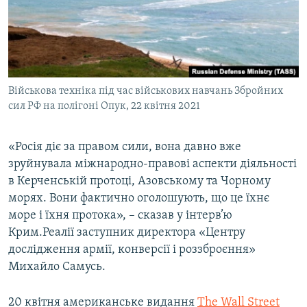
Військова техніка під час військових навчань Збройних
сил РФ на полігоні Опук, 22 квітня 2021
«Росія діє за правом сили, вона давно вже
зруйнувала міжнародно-правові аспекти діяльності
в Керченській протоці, Азовському та Чорному
морях. Вони фактично оголошують, що це їхнє
море і їхня протока», – сказав у інтерв’ю
Крим.Реалії заступник директора «Центру
дослідження армії, конверсії і роззброєння»
Михайло Самусь.
20 квітня американське видання
The Wall Street