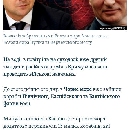
ВІДЕОУРОКИ «ELIFBE»
Русский
СВІДЧЕННЯ ОКУПАЦІЇ
Qırımtatar
УКРАЇНСЬКА ПРОБЛЕМА КРИМУ
ДОЛУЧАЙСЯ!
Колаж із зображеннями Володимира Зеленського,
ІНФОГРАФІКА
Володимира Путіна та Керченського мосту
На воді, в повітрі та на суходолі: вже другий
Усі сайти RFE/RL
тиждень російська армія в Криму масовано
проводить військові навчання.
До сьогоднішнього дну, в
Чорне море
вже зайшли
кораблі
Північного, Каспійського та Балтійського
флотів Росії
.
Минулого тижня з
Каспію
до Чорного моря,
додатково перекинули 15 малих кораблів, які