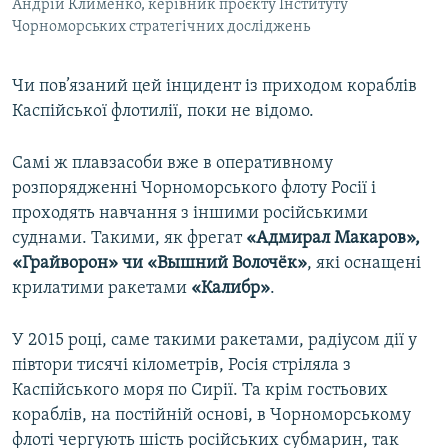
Андрій Клименко, керівник проєкту Інституту
Чорноморських стратегічних досліджень
Чи пов’язаний цей інцидент із приходом кораблів
Каспійської флотилії, поки не відомо.
Самі ж плавзасоби вже в оперативному
розпорядженні Чорноморського флоту Росії і
проходять навчання з іншими російськими
суднами. Такими, як фрегат
«Адмирал Макаров»,
«Грайворон» чи «Вышний Волочёк»
, які оснащені
крилатими ракетами
«Калибр»
.
У 2015 році, саме такими ракетами, радіусом дії у
півтори тисячі кілометрів, Росія стріляла з
Каспійського моря по Сирії. Та крім гостьових
кораблів, на постійній основі, в Чорноморському
флоті чергують шість російських субмарин, так