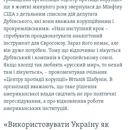
ще в жовтні минулого року звернулася до Мінфіну
США з детальним списком дій депутата
Дубінського, які вони вважали корупційними і
прокремлівськими. «Наш наступний крок –
спробувати проадвокатувати аналогічний
інструмент для Євросоюзу. Зараз його немає, але
він дуже потрібен. Тому що відпочиває і лікується
Дубінський і компанія в Європейському союзі.
Якщо хлопці так люблять «русский мир», то нехай
там і лікуються», – прокоментував очільник
«Центру протидії корупції» Віталій Шабунін. В
організації вважають, що таке рішення
американської влади свідчить не про політичні
переслідування, а про відновлення роботи
американських інституцій.
«Використовувати Україну як