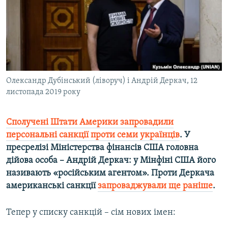
ВІДЕОУРОКИ «ELIFBE»
Русский
СВІДЧЕННЯ ОКУПАЦІЇ
Qırımtatar
УКРАЇНСЬКА ПРОБЛЕМА КРИМУ
ДОЛУЧАЙСЯ!
ІНФОГРАФІКА
Олександр Дубінський (ліворуч) і Андрій Деркач, 12
листопада 2019 року
Усі сайти RFE/RL
Сполучені Штати Америки запровадили
персональні санкції проти семи українців
. У
пресрелізі Міністерства фінансів США головна
дійова особа – Андрій Деркач: у Мінфіні США його
називають «російським агентом». Проти Деркача
американські санкції
запроваджували ще раніше
.
Тепер у списку санкцій – сім нових імен: