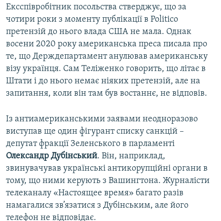
Ексспівробітник посольства стверджує, що за
чотири роки з моменту публікації в Politico
претензій до нього влада США не мала. Однак
восени 2020 року американська преса писала про
те, що Держдепартамент анулював американську
візу українця. Сам Теліженко говорить, що літає в
Штати і до нього немає ніяких претензій, але на
запитання, коли він там був востаннє, не відповів.
Із антиамериканськими заявами неодноразово
виступав ще один фігурант списку санкцій –
депутат фракції Зеленського в парламенті
Олександр Дубінський
. Він, наприклад,
звинувачував українські антикорупційні органи в
тому, що ними керують з Вашингтона. Журналісти
телеканалу «Настоящее время» багато разів
намагалися зв’язатися з Дубінським, але його
телефон не відповідає.