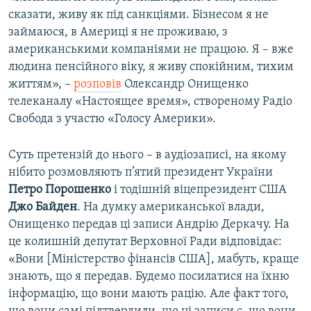
сказати, живу як під санкціями. Бізнесом я не
займаюся, в Америці я не проживаю, з
американськими компаніями не працюю. Я – вже
людина пенсійного віку, я живу спокійним, тихим
життям», –
розповів
Олександр Онищенко
телеканалу «Настоящее время», створеному Радіо
Свобода з участю «Голосу Америки».
Суть претензій до нього – в аудіозаписі, на якому
нібито розмовляють п’ятий президент України
Петро Порошенко
і тодішній віцепрезидент США
Джо Байден
. На думку американської влади,
Онищенко передав ці записи Андрію Деркачу. На
це колишній депутат Верховної Ради відповідає:
«Вони [Міністерство фінансів США], мабуть, краще
знають, що я передав. Будемо посилатися на їхню
інформацію, що вони мають рацію. Але факт того,