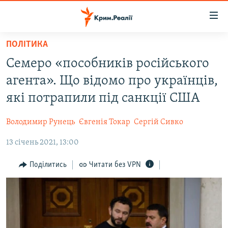
Доступність
посилання
Перейти
ПОЛІТИКА
до
НОВИНИ
Семеро «пособників російського
основного
ВОДА.КРИМ
матеріалу
агента». Що відомо про українців,
ВІДЕО ТА ФОТО
Перейти
які потрапили під санкції США
до
ПОЛІТИКА
основної
Володимир Рунець
Євгенія Токар
Сергій Сивко
БЛОГИ
навігації
Перейти
13 січень 2021, 13:00
ПОГЛЯД
до
ІНТЕРВ'Ю
Поділитись
Читати без VPN
пошуку
ВСЕ ЗА ДЕНЬ
СПЕЦПРОЕКТИ
ЯК ОБІЙТИ БЛОКУВАННЯ
ДЕПОРТАЦІЯ