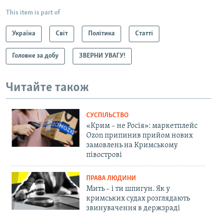
This item is part of
Україна
Світ
Політика
Статті
Головне за добу
ЗВЕРНИ УВАГУ!
Читайте також
СУСПІЛЬСТВО
«Крим – не Росія»: маркетплейс
Ozon припинив прийом нових
замовлень на Кримському
півострові
ПРАВА ЛЮДИНИ
Мить – і ти шпигун. Як у
кримських судах розглядають
звинувачення в держзраді