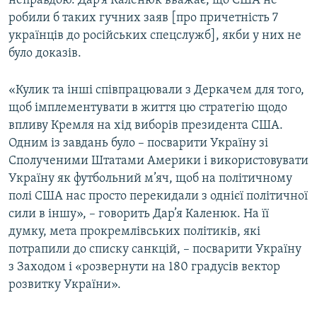
неправдою. Дар’я Каленюк вважає, що США не
робили б таких гучних заяв [про причетність 7
українців до російських спецслужб], якби у них не
було доказів.
«Кулик та інші співпрацювали з Деркачем для того,
щоб імплементувати в життя цю стратегію щодо
впливу Кремля на хід виборів президента США.
Одним із завдань було – посварити Україну зі
Сполученими Штатами Америки і використовувати
Україну як футбольний м’яч, щоб на політичному
полі США нас просто перекидали з однієї політичної
сили в іншу», – говорить Дар’я Каленюк. На її
думку, мета прокремлівських політиків, які
потрапили до списку санкцій, – посварити Україну
з Заходом і «розвернути на 180 градусів вектор
розвитку України».