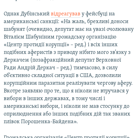
Однак Дубінський
відреагував
у фейсбуці на
американські санкції: «На жаль, брехливі доноси
шабунят (очевидно, депутат має на увазі очолювану
Віталієм Шабуніним громадську організацію
«Центр протидії корупції» – ред.) і всіх інших
подібних аферистів з приводу нібито мого зв’язку з
Деркачем (позафракційний депутат Верховної
Ради Андрій Деркач – ред.) тимчасово, в силу
об’єктивно складної ситуації в США, дозволили
корупційним паразитам реалізувати чергову аферу.
Вкотре заявляю про те, що я ніколи не втручався у
вибори в інших державах, в тому числі і
американські вибори, і ніколи не мав стосунку до
оприлюднення або інших подібних дій так званих
плівок Порошенка-Байдена».
Громадська організація «Центр протидії корупції»