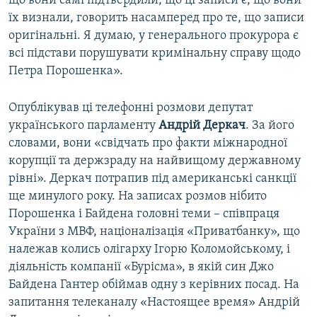
що вони самі підтвердили, що ці записи є, що вони
їх визнали, говорить насамперед про те, що записи
оригінальні. Я думаю, у генерального прокурора є
всі підстави порушувати кримінальну справу щодо
Петра Порошенка».
Опублікував ці телефонні розмови депутат
українського парламенту
Андрій Деркач
. За його
словами, вони «свідчать про факти міжнародної
корупції та держзраду на найвищому державному
рівні». Деркач потрапив під американські санкції
ще минулого року. На записах розмов нібито
Порошенка і Байдена головні теми – співпраця
України з МВФ, націоналізація «Приватбанку», що
належав колись олігарху Ігорю Коломойському, і
діяльність компанії «Бурісма», в якій син Джо
Байдена Гантер обіймав одну з керівних посад. На
запитання телеканалу «Настоящее время» Андрій