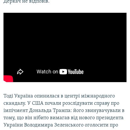
Деркач не відповів.
Тоді Україна опинилася в центрі міжнародного
скандалу. У США почали розслідувати справу про
імпічмент Дональда Трампа: його звинувачували в
тому, що він нібито вимагав від нового президента
України Володимира Зеленського оголосити про