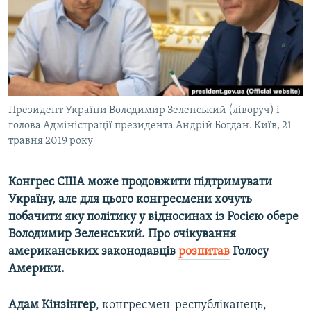
ВІДЕОУРОКИ «ELIFBE»
Русский
СВІДЧЕННЯ ОКУПАЦІЇ
Qırımtatar
УКРАЇНСЬКА ПРОБЛЕМА КРИМУ
ДОЛУЧАЙСЯ!
ІНФОГРАФІКА
Президент України Володимир Зеленський (ліворуч) і
голова Адміністрації президента Андрій Богдан. Київ, 21
травня 2019 року
Усі сайти RFE/RL
Конгрес США може продовжити підтримувати
Україну, але для цього конгресмени хочуть
побачити яку політику у відносинах із Росією обере
Володимир Зеленський. Про очікування
американських законодавців
розпитав
Голосу
Америки.
Адам Кінзінгер
, конгресмен-республіканець,