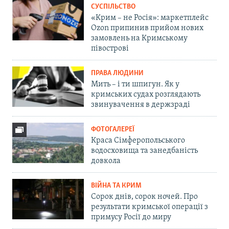
СУСПІЛЬСТВО
«Крим – не Росія»: маркетплейс
Ozon припинив прийом нових
замовлень на Кримському
півострові
ПРАВА ЛЮДИНИ
Мить – і ти шпигун. Як у
кримських судах розглядають
звинувачення в держзраді
ФОТОГАЛЕРЕЇ
Краса Сімферопольського
водосховища та занедбаність
довкола
ВІЙНА ТА КРИМ
Сорок днів, сорок ночей. Про
результати кримської операції з
примусу Росії до миру