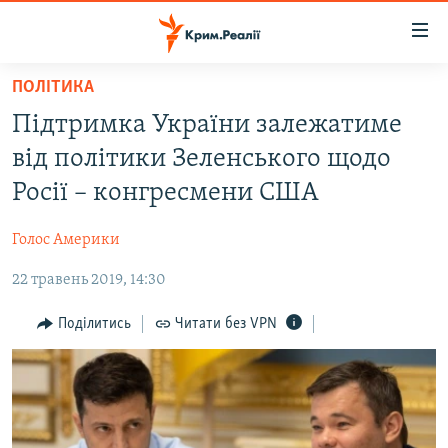
Доступність
посилання
Перейти
ПОЛІТИКА
до
НОВИНИ
Підтримка України залежатиме
основного
ВОДА.КРИМ
матеріалу
від політики Зеленського щодо
ВІДЕО ТА ФОТО
Перейти
Росії – конгресмени США
до
ПОЛІТИКА
основної
Голос Америки
БЛОГИ
навігації
Перейти
22 травень 2019, 14:30
ПОГЛЯД
до
ІНТЕРВ'Ю
Поділитись
Читати без VPN
пошуку
ВСЕ ЗА ДЕНЬ
СПЕЦПРОЕКТИ
ЯК ОБІЙТИ БЛОКУВАННЯ
ДЕПОРТАЦІЯ