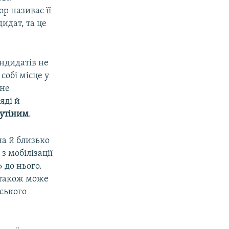
ор називає її
идат, та це
андидатів не
обі місце у
 не
яді й
утіним
.
ча й близько
з мобілізації
 до нього.
и також може
ського