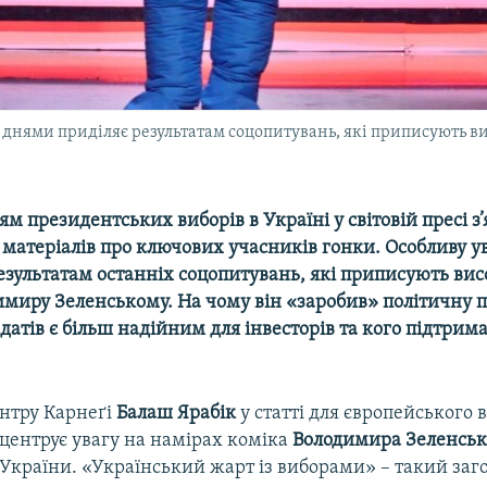
и днями приділяє результатам соцопитувань, які приписують 
м президентських виборів в Україні у світовій пресі з’
 матеріалів про ключових учасників гонки. Особливу у
езультатам останніх соцопитувань, які приписують вис
имиру Зеленському. На чому він «заробив» політичну п
датів є більш надійним для інвесторів та кого підтрима
нтру Карнеґі
Балаш Ярабік
у статті для європейського
центрує увагу на намірах коміка
Володимира Зеленсь
України. «Український жарт із виборами» – такий заг