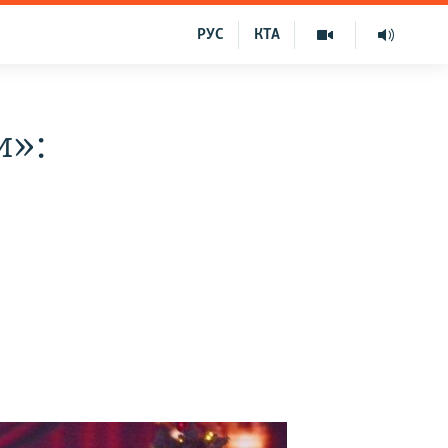
РУС
КТА
и»: