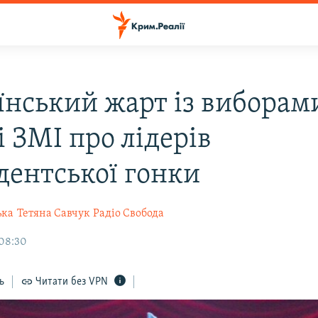
їнський жарт із виборам
і ЗМІ про лідерів
дентської гонки
ька
Тетяна Савчук
Радіо Свобода
 08:30
ь
Читати без VPN