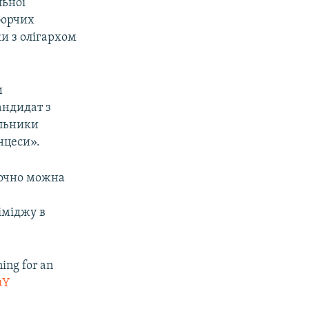
льної
иборчих
ки з олігархом
и
андидат з
ильники
нцеси».
точно можна
іміджу в
ing for an
uY