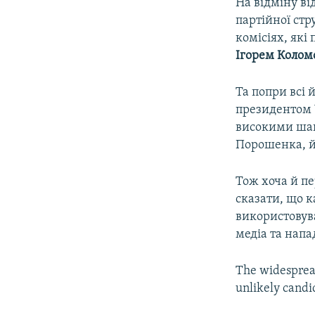
На відміну ві
партійної стр
комісіях, які
Ігорем Коло
Та попри всі 
президентом 
високими шан
Порошенка, й
Тож хоча й п
сказати, що 
використовува
медіа та напа
The widespread
unlikely cand