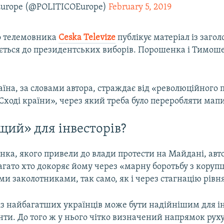
Europe (@POLITICOEurope)
February 5, 2019
о телемовника
Ceska Televize
публікує матеріал із заго
ується до президентських виборів. Порошенка і Тимош
на, за словами автора, страждає від «революційного п
Сході країни», через який треба було переробляти мапи
щий» для інвесторів?
ка, якого привели до влади протести на Майдані, авто
агато хто докоряє йому через «марну боротьбу з корупц
и заколотниками, так само, як і через стагнацію рівн
із найбагатших українців може бути надійнішим для ін
ти. До того ж у нього чітко визначений напрямок руху