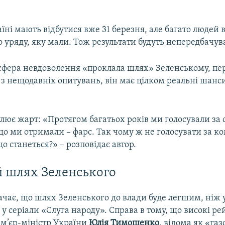
їні мають відбутися вже 31 березня, але багато людей 
о уряду, яку мали. Тож результати будуть непередбачу
сфера невдоволення «проклала шлях» Зеленському, п
 з нещодавніх опитувань, він має цілком реальні шанс
.
улює жарт: «Протягом багатьох років ми голосували за
 що ми отримали – фарс. Так чому ж не голосувати за ко
о станеться?» – розповідає автор.
 шлях Зеленського
ачає, що шлях Зеленського до влади буде легшим, ніж 
є у серіали «Слуга народу». Справа в тому, що високі ре
м’єр-міністр України
Юлія Тимошенко
, відома як «газ