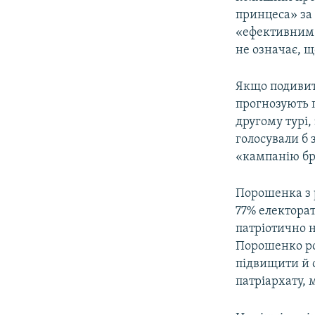
принцеса» за 
«ефективним 
не означає, щ
Якщо подивити
прогнозують 
другому турі,
голосували б 
«кампанію бру
Порошенка з р
77% електорат
патріотично 
Порошенко роб
підвищити й 
патріархату, м