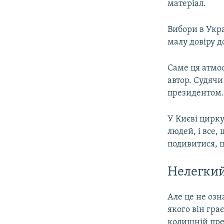
матеріал.
Вибори в Укра
малу довіру д
Саме ця атмо
автор. Судячи
президентом
У Києві цирк
людей, і все,
подивитися, щ
Нелегкий
Але це не озн
якого він гра
колишній пре