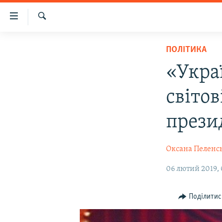
Доступність
посилання
Шукати
Перейти
НОВИНИ
ПОЛІТИКА
до
ВОДА.КРИМ
основного
«Укра
матеріалу
ВІДЕО ТА ФОТО
Перейти
світов
ПОЛІТИКА
до
основної
БЛОГИ
прези
навігації
ПОГЛЯД
Перейти
Оксана Пеленс
до
ІНТЕРВ'Ю
пошуку
ВСЕ ЗА ДЕНЬ
06 лютий 2019,
СПЕЦПРОЕКТИ
Поділитис
ЯК ОБІЙТИ БЛОКУВАННЯ
ДЕПОРТАЦІЯ