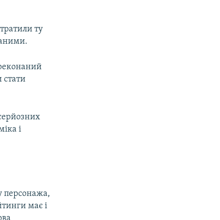
втратили ту
ваними.
ереконаний
и стати
 серйозних
міка і
у персонажа,
йтинги має і
ова