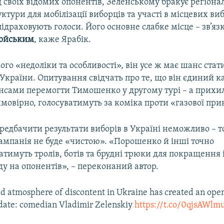
д своїх відомих опонентів, Зеленському бракує регіона
уктури для мобілізації виборців та участі в місцевих в
 підраховують голоси. Його основне слабке місце – зв’яз
мойським
, каже Ярабік.
його «недоліки та особливості», він усе ж має шанс стат
України. Опитування свідчать про те, що він єдиний к
сами перемогти Тимошенко у другому турі – а прих
мовірно, голосуватимуть за коміка проти «газової при
ередбачити результати виборів в Україні неможливо – 
кампанія не буде «чистою». «Порошенко й інші точно
тимуть тролів, ботів та брудні трюки для покращення 
ду на опонентів», – переконаний автор.
 atmosphere of discontent in Ukraine has created an open
idate: comedian Vladimir Zelenskiy
https://t.co/0qjsAWlm