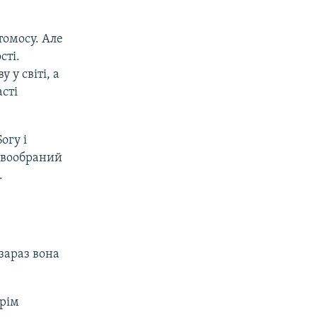
томосу. Але
сті.
 у світі, а
сті
огу і
новообраний
.
зараз вона
крім