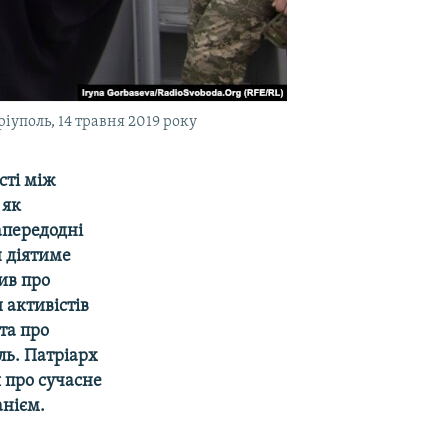
уполь, 14 травня 2019 року
сті між
 як
апередодні
н діятиме
ив про
 активістів
та про
ль. Патріарх
я про сучасне
анієм.