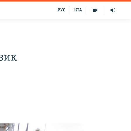
РУС
КТА
изик