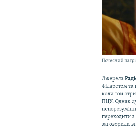
Почесний патрі
Джерела
Раді
Філаретом та
коли той отри
ПЦУ. Однак ду
непорозумінн
переходити з
заговорили вг