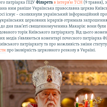
ого патріарха ПЦУ
Філарета
в інтерв’ю ТСН
(9 травня), 
вана ним раніше Українська православна церква Київс
осі існує – сколихнули український інформаційний пр
українських церковних ієрархів отримала запрошення
 до дня пам’яті священномученика Макарія: вони були
дованого торік Київського патріархату. Від цього моме
ших медіа з’являються коментарі почесного патріарха Ф
ївського патріархату та про можливість зміни статуту
сти
про імовірність церковного розколу в Україні.