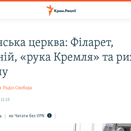
ська церква: Філарет,
ній, «рука Кремля» та р
лу
а
Радіо Свобода
11:13
ь
Читати без VPN