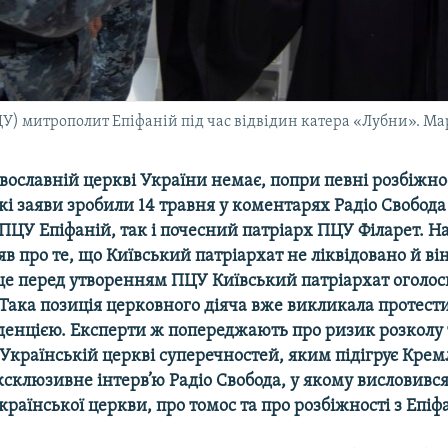
У) митрополит Епіфаній під час відвідин катера «Лубни». Марі
вославній церкві України немає, попри певні розбіжно
кі заяви зробили 14 травня у коментарях Радіо Свобода
ПЦУ Епіфаній, так і почесний патріарх ПЦУ Філарет. Н
яв про те, що Київський патріархат не ліквідовано й ві
 ще перед утворенням ПЦУ Київський патріархат оголос
Така позиція церковного діяча вже викликала протести
иденцією. Експерти ж попереджають про ризик розколу 
Українській церкві суперечностей, яким підігрує Крем
ксклюзивне інтерв’ю Радіо Свобода, у якому висловивс
країнської церкви, про томос та про розбіжності з Епіф