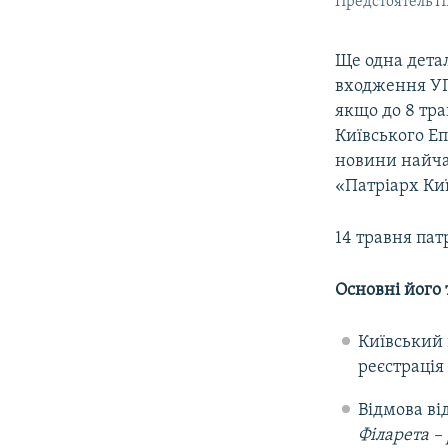
Предстоятель П
Ще одна детал
входження УП
якщо до 8 тр
Київського Еп
новини найчас
«Патріарх Киї
14 травня пат
Основні його 
Київський 
реєстрація
Відмова від
Філарета – 