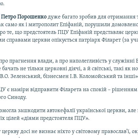
ю.
т
Петро Порошенко
дуже багато зробив для отримання 
так само як і митрополит Епіфаній, порушили домовлено
ро те, що предстоятель ПЦУ Епіфаній представляє церкву
и справами церкви опікується патріарх Філарет (за уча
 про прагнення влади, а про наполегливість у служінні Б
 бачать не тільки церковні діячі, а й світські, такі як 
В.О. Зеленський, бізнесмен І.В. Коломойський та інші»
ЦУ є наміри відправити Філарета на спокій – рішенням
го Синоду.
змогла зашкодити автокефалії української церкви, але 
оїх цілей «діями предстоятеля ПЦУ».
церкву досі не визнає ніхто у світовому православ’ї, о