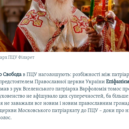
арх ПЦУ Філарет
о Свобода
в ПЦУ наголошують: розбіжності між патріа
 предстоятелем Православної церкви України
Епіфаніє
мав з рук Вселенського патріарха Варфоломія томос пр
ховенство не афішувало цих суперечностей, ба більше:
я не заважали все новим і новим православним грома
 церкви Московського патріархату до ПЦУ – доки про н
олос.