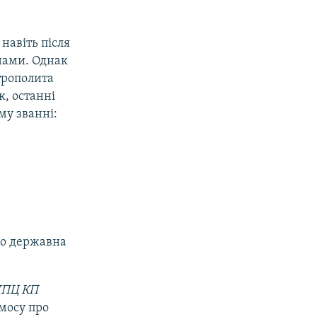
навіть після
нами. Однак
трополита
к, останні
му званні:
ого державна
 УПЦ КП
мосу про