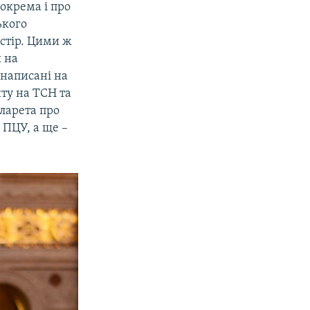
зокрема і про
ького
остір. Цими ж
 на
 написані на
нту на ТСН та
іларета про
 ПЦУ, а ще –