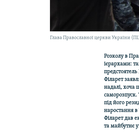
Глава Православної церкви України (ПЦ
Розколу в Пра
ієрархами: та
предстоятель 
Філарет заявл
надалі, хоча
саморозпуск. 
під його рез
наростання в 
Філарет дав е
та майбутнє у