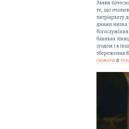
Заяви почесн
те, що очолю
патріархату д
днями низка 
богослужіння
бланках лікві
згодом і в ін
збереження Ки
сюжети
й
тек