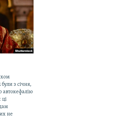
рхом
м
були з січня,
о автокефалію
 ці
дам
их не