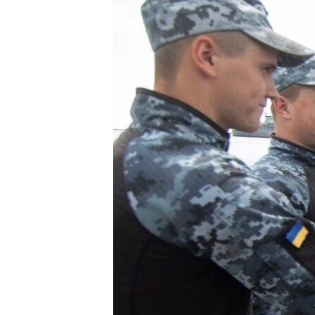
ВІДЕОУРОКИ «ELIFBE»
СВІДЧЕННЯ ОКУПАЦІЇ
УКРАЇНСЬКА ПРОБЛЕМА КРИМУ
ІНФОГРАФІКА