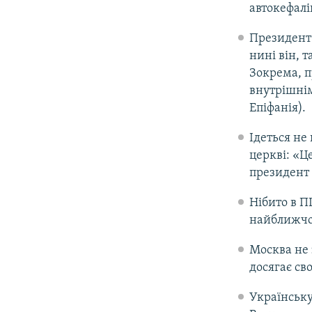
автокефалі
Президен
нині він, 
Зокрема, п
внутрішнім
Епіфанія).
Ідеться не
церкві: «Це
президент 
Нібито в П
найближчо
Москва не 
досягає св
Українську 