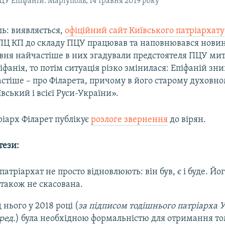
ЦУ Епіфаній. Маріуполь, 14 травня 2019 року
ь: виявляється,
офіційний сайт Київського патріархату
Ц КП до складу ПЦУ працював та наповнювався нови
авня найчастіше в них згадували предстоятеля ПЦУ ми
іфанія, то потім ситуація різко змінилася: Епіфаній зни
тіше – про Філарета, причому в його старому духовно
вський і всієї Руси-України».
ріарх Філарет публікує
розлоге звернення
до вірян.
тези:
патріархат не просто відновлюють: він був, є і буде. Й
 також не скасована.
 нього у 2018 році (
за підписом тодішнього патріарха
ред.
) була необхідною формальністю для отримання то