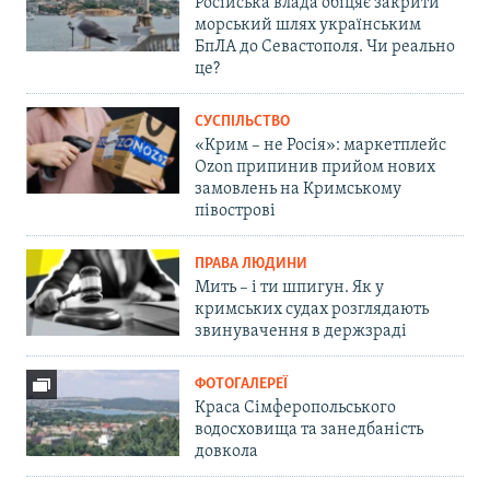
Російська влада обіцяє закрити
морський шлях українським
БпЛА до Севастополя. Чи реально
це?
СУСПІЛЬСТВО
«Крим – не Росія»: маркетплейс
Ozon припинив прийом нових
замовлень на Кримському
півострові
ПРАВА ЛЮДИНИ
Мить – і ти шпигун. Як у
кримських судах розглядають
звинувачення в держзраді
ФОТОГАЛЕРЕЇ
Краса Сімферопольського
водосховища та занедбаність
довкола