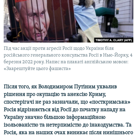
ВІДЕОУРОКИ «ELIFBE»
Русский
СВІДЧЕННЯ ОКУПАЦІЇ
Qırımtatar
УКРАЇНСЬКА ПРОБЛЕМА КРИМУ
ДОЛУЧАЙСЯ!
ІНФОГРАФІКА
Під час акції проти агресії Росії щодо України біля
російського генерального консульства Росії в Нью-Йорку, 4
березня 2022 року. Напис на плакаті англійською мовою:
Усі сайти RFE/RL
«Заарештуйте цього фашиста»
Після того, як Володимиром Путіним ухвалив
рішення про окупацію та анексію Криму,
спостерігачі не раз зазначали, що «посткримська»
Росія відрізняється від Росії до початку нападу на
Україну значно більшою інформаційною
ізольованістю та нетерпимістю до інакодумства. Та
Росія, яка на наших очах виникає після нинішнього