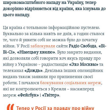
широкомасштабного нападу на Україну, тепер
докорінно відрізняється від країни, яка існувала до
цього нападу.
Ця країна є тотальною інформаційною пустелею.
Буквально за кілька навіть не днів, а годин сталося
те, чого й уявити собі не можна було до початку
війни. У Росії
заблокували
сайти
Р
адіо Свобода
,
«Бі-
Бі-Сі»
,
«Німецьку хвилю»
. Було закрито видання,
які дозволяли собі говорити хоч якусь правду про
війну з Україною – радіостанцію
«
Эхо
Москв
ы»
та
телеканал
«До
ждь
»
. Декілька інших опозиційних
видань також заявили про припинення своєї
роботи. І почалося
блокування соціальних мереж
,
які не контролюються з Кремля – насамперед
мереж
«Фейсбук»
і
«Твітер»
.
Тепер у Росії за правду про війну