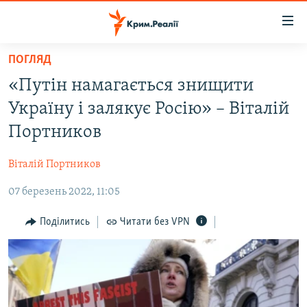
Доступність
посилання
Перейти
ПОГЛЯД
до
НОВИНИ
«Путін намагається знищити
основного
ВОДА.КРИМ
матеріалу
Україну і залякує Росію» – Віталій
ВІДЕО ТА ФОТО
Перейти
Портников
до
ПОЛІТИКА
основної
Віталій Портников
БЛОГИ
навігації
Перейти
07 березень 2022, 11:05
ПОГЛЯД
до
ІНТЕРВ'Ю
Поділитись
Читати без VPN
пошуку
ВСЕ ЗА ДЕНЬ
СПЕЦПРОЕКТИ
ЯК ОБІЙТИ БЛОКУВАННЯ
ДЕПОРТАЦІЯ