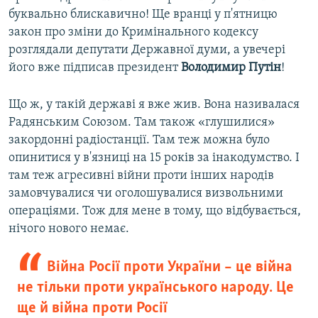
буквально блискавично! Ще вранці у п'ятницю
закон про зміни до Кримінального кодексу
розглядали депутати Державної думи, а увечері
його вже підписав президент
Володимир Путін
!
Що ж, у такій державі я вже жив. Вона називалася
Радянським Союзом. Там також «глушилися»
закордонні радіостанції. Там теж можна було
опинитися у в'язниці на 15 років за інакодумство. І
там теж агресивні війни проти інших народів
замовчувалися чи оголошувалися визвольними
операціями. Тож для мене в тому, що відбувається,
нічого нового немає.
Війна Росії проти України – це війна
не тільки проти українського народу. Це
ще й війна проти Росії