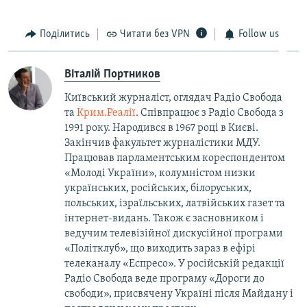
Поділитись
Читати без VPN
Follow us
Віталій Портников
Київський журналіст, оглядач Радіо Свобода
та
Крим.Реалії
. Співпрацює з Радіо Свобода з
1991 року. Народився в 1967 році в Києві.
Закінчив факультет журналістики МДУ.
Працював парламентським кореспондентом
«Молоді України», колумністом низки
українських, російських, білоруських,
польських, ізраїльських, латвійських газет та
інтернет-видань. Також є засновником і
ведучим телевізійної дискусійної програми
«Політклуб», що виходить зараз в ефірі
телеканалу «Еспресо». У російській редакції
Радіо Свобода веде програму «Дороги до
свободи», присвячену Україні після Майдану і