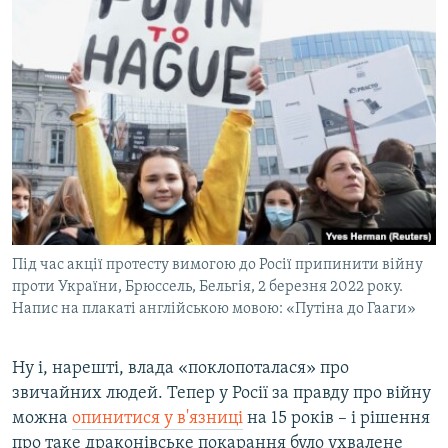
Під час акції протесту вимогою до Росії припинити війну
проти України, Брюссель, Бельгія, 2 березня 2022 року.
Напис на плакаті англійською мовою: «Путіна до Гааги»
Ну і, нарешті, влада «поклопоталася» про
звичайних людей. Тепер у Росії за правду про війну
можна
опинитися у в'язниці
на 15 років – і рішення
про таке драконівське покарання було ухвалене