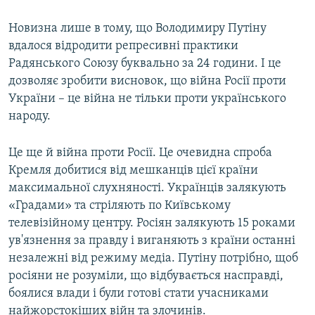
Новизна лише в тому, що Володимиру Путіну
вдалося відродити репресивні практики
Радянського Союзу буквально за 24 години. І це
дозволяє зробити висновок, що війна Росії проти
України – це війна не тільки проти українського
народу.
Це ще й війна проти Росії. Це очевидна спроба
Кремля добитися від мешканців цієї країни
максимальної слухняності. Українців залякують
«Градами» та стріляють по Київському
телевізійному центру. Росіян залякують 15 роками
ув'язнення за правду і виганяють з країни останні
незалежні від режиму медіа. Путіну потрібно, щоб
росіяни не розуміли, що відбувається насправді,
боялися влади і були готові стати учасниками
найжорстокіших війн та злочинів.