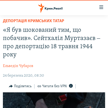
Доступність
посилання
Перейти
ДЕПОРТАЦІЯ КРИМСЬКИХ ТАТАР
до
НОВИНИ
«Я був шокований тим, що
основного
ВОДА.КРИМ
матеріалу
побачив». Сейтхаліл Муртазаєв ‒
ВІДЕО ТА ФОТО
Перейти
про депортацію 18 травня 1944
до
ПОЛІТИКА
року
основної
БЛОГИ
навігації
Ельведін Чубаров
Перейти
ПОГЛЯД
до
24 березень 2020, 08:30
ІНТЕРВ'Ю
пошуку
ВСЕ ЗА ДЕНЬ
Поділитись
Читати без VPN
СПЕЦПРОЕКТИ
ЯК ОБІЙТИ БЛОКУВАННЯ
ДЕПОРТАЦІЯ