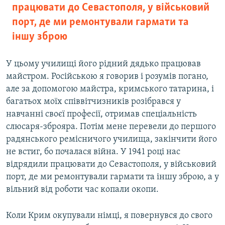
працювати до Севастополя, у військовий
порт, де ми ремонтували гармати та
іншу зброю
У цьому училищі його рідний дядько працював
майстром. Російською я говорив і розумів погано,
але за допомогою майстра, кримського татарина, і
багатьох моїх співвітчизників розібрався у
навчанні своєї професії, отримав спеціальність
слюсаря-зброяра. Потім мене перевели до першого
радянського ремісничого училища, закінчити його
не встиг, бо почалася війна. У 1941 році нас
відрядили працювати до Севастополя, у військовий
порт, де ми ремонтували гармати та іншу зброю, а у
вільний від роботи час копали окопи.
Коли Крим окупували німці, я повернувся до свого