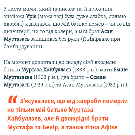
З листа мами, який написала на її прохання
знайома
Уріє
(мама тоді була дуже слабка, сильно
хворіла) я дізнався, що мій батько помер ‒ чи то від
дизентерії, чи то від холери, а мій брат
Асан
Муртазаєв
залишився без руки (її відірвало при
бомбардуванні).
На момент депортації до складу сім'ї входили:
батько
Муртаза Хайбуллаєв
(1888 р.н.), мати
Еміне
Муртазаєва
(1903 р.н.), два брати ‒
Осман
Муртазаєв
(1929 р.н.) та Асан Муртазаєв (1932 р.н.).
З'ясувалося, що від хвороби померли
не тільки мій батько Муртаза
Хайбуллаєв, але й двоюрідні брати
Мустафа та Бекір, а також тітка Афізе