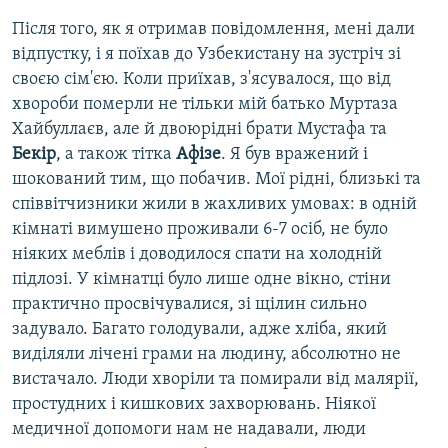
Після того, як я отримав повідомлення, мені дали
відпустку, і я поїхав до Узбекистану на зустріч зі
своєю сім'єю. Коли приїхав, з'ясувалося, що від
хвороби померли не тільки мій батько Муртаза
Хайбуллаєв, але й двоюрідні брати Мустафа та
Бекір
, а також тітка
Афізе
. Я був вражений і
шокований тим, що побачив. Мої рідні, близькі та
співвітчизники жили в жахливих умовах: в одній
кімнаті вимушено проживали 6-7 осіб, не було
ніяких меблів і доводилося спати на холодній
підлозі. У кімнатці було лише одне вікно, стіни
практично просвічувалися, зі щілин сильно
задувало. Багато голодували, адже хліба, який
виділяли лічені грами на людину, абсолютно не
вистачало. Люди хворіли та помирали від малярії,
простудних і кишкових захворювань. Ніякої
медичної допомоги нам не надавали, люди