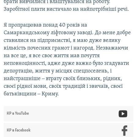
брати вивчилися і влаштувалися на роботу.
Заробітної плати вистачало на найпотрібніші речі.
Я пропрацював понад 40 років на
Самаркандському ліфтовому заводі. До мене добре
ставилися на підприємстві, я маю дуже велику
кількість почесних грамот і нагород. Незважаючи
на все це, я все своє життя мав почуття
неповноцінності, адже дуже важко було згадувати
депортацію, життя у місцях спецпоселень, і
найстрашніше ‒ втрату своїх близьких, рідних,
своєї рідної мови, своїх традицій і звичаїв, своєї
батьківщини ‒ Криму.
КР в YouTube
КР в Facebook