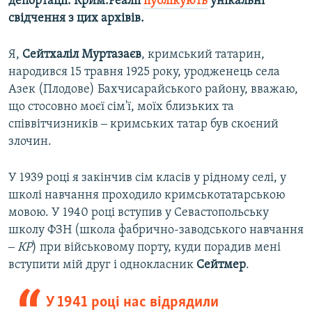
депортації. Крим.Реалії
публікують
унікальні
свідчення з цих архівів.
Я,
Сейтхаліл Муртазаєв
, кримський татарин,
народився 15 травня 1925 року, уродженець села
Азек (Плодове) Бахчисарайського району, вважаю,
що стосовно моєї сім'ї, моїх близьких та
співвітчизників ‒ кримських татар був скоєний
злочин.
У 1939 році я закінчив сім класів у рідному селі, у
школі навчання проходило кримськотатарською
мовою. У 1940 році вступив у Севастопольську
школу ФЗН (школа фабрично-заводського навчання
‒
КР
) при військовому порту, куди порадив мені
вступити мій друг і однокласник
Сейтмер
.
У 1941 році нас відрядили