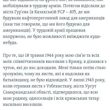
мобілізували в трудову армію. Потягом відіслали до
міста Гур'єва (в Казахській РСР ‒
КР
), де ми
будували нафтоперегонний завод для американців
(нам так говорили, що ми його будуємо для
американців). У трудовій армії працював
напружено, не було можливості виїжджати куди-
небудь.
Про те, що 18 травня 1944 року мою сім'ю та всіх
моїх співвітчизників виселили з Криму, я дізнався з
чуток, які до нас доходили. Мені тільки потім стало
зрозуміло, чому на листи, які я надсилав на
батьківщину, не було відповідей. У липні 1945 року,
коли отримав листа з Узбекистану, міста Ургут
Самаркандської області, підтвердилося, що всю
мою родину, односельців і всіх кримських татар
насильно виселили.