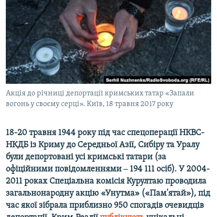
ВІДЕОУРОКИ «ELIFBE»
Русский
СВІДЧЕННЯ ОКУПАЦІЇ
Qırımtatar
УКРАЇНСЬКА ПРОБЛЕМА КРИМУ
ДОЛУЧАЙСЯ!
ІНФОГРАФІКА
Акція до річниці депортації кримських татар «Запали
вогонь у своєму серці». Київ, 18 травня 2017 року
Усі сайти RFE/RL
18-20 травня 1944 року під час спецоперації НКВС-
НКДБ із Криму до Середньої Азії, Сибіру та Уралу
були депортовані усі кримські татари (за
офіційними повідомленнями ‒ 194 111 осіб). У 2004-
2011 роках Спеціальна комісія Курултаю проводила
загальнонародну акцію «Унутма» («Пам'ятай»), під
час якої зібрала приблизно 950 спогадів очевидців