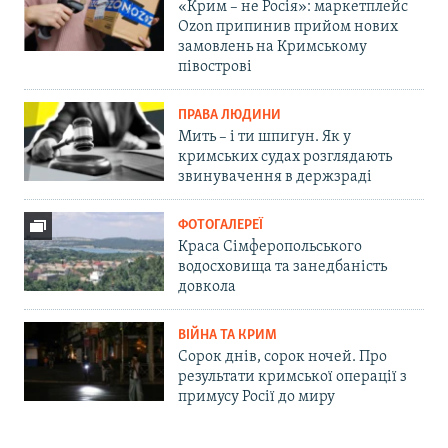
«Крим – не Росія»: маркетплейс
Ozon припинив прийом нових
замовлень на Кримському
півострові
ПРАВА ЛЮДИНИ
Мить – і ти шпигун. Як у
кримських судах розглядають
звинувачення в держзраді
ФОТОГАЛЕРЕЇ
Краса Сімферопольського
водосховища та занедбаність
довкола
ВІЙНА ТА КРИМ
Сорок днів, сорок ночей. Про
результати кримської операції з
примусу Росії до миру