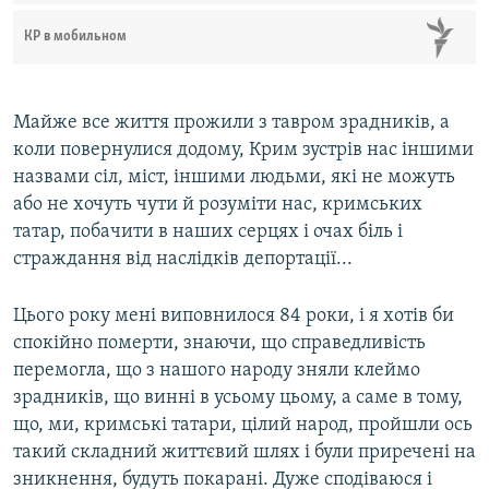
КР в мобильном
Майже все життя прожили з тавром зрадників, а
коли повернулися додому, Крим зустрів нас іншими
назвами сіл, міст, іншими людьми, які не можуть
або не хочуть чути й розуміти нас, кримських
татар, побачити в наших серцях і очах біль і
страждання від наслідків депортації...
Цього року мені виповнилося 84 роки, і я хотів би
спокійно померти, знаючи, що справедливість
перемогла, що з нашого народу зняли клеймо
зрадників, що винні в усьому цьому, а саме в тому,
що, ми, кримські татари, цілий народ, пройшли ось
такий складний життєвий шлях і були приречені на
зникнення, будуть покарані. Дуже сподіваюся і