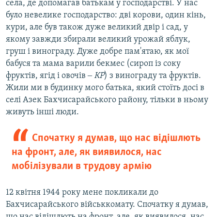
села, де допомагав батькам у господарстві. У нас
було невелике господарство: дві корови, один кінь,
кури, але був також дуже великий двір і сад, у
якому завжди збирали великий урожай яблук,
груш і винограду. Дуже добре пам'ятаю, як мої
бабуся та мама варили бекмес (сироп із соку
фруктів, ягід і овочів ‒
КР
) з винограду та фруктів.
Жили ми в будинку мого батька, який стоїть досі в
селі Азек Бахчисарайського району, тільки в ньому
живуть інші люди.
Спочатку я думав, що нас відішлють
на фронт, але, як виявилося, нас
мобілізували в трудову армію
12 квітня 1944 року мене покликали до
Бахчисарайського військкомату. Спочатку я думав,
що нас відішлють на фронт, але, як виявилося, нас