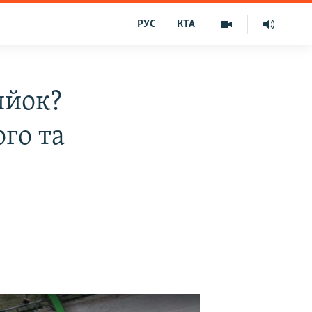
РУС
КТА
ийок?
го та