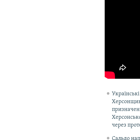
Українські
Херсонщину
призначени
Херсонсько
через прот
Сальдо нап