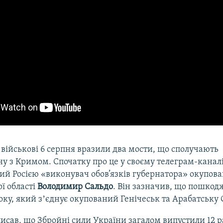
 військові 6 серпня вразили два мости, що сполучають
 з Кримом. Спочатку про це у своєму телеграм-канал
й Росією «виконувач обов’язків губернатора» окупова
ї області
Володимир Сальдо
. Він зазначив, що пошкод
оку, який зʼєднує окупований Генічеськ та Арабатську 
исав, що Збройні сили України загалом випустили 12 р