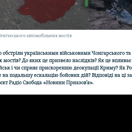
енічеського автомобільних мостів
о обстріли українськими військовими Чонгарського та
 мостів? До яких це призвело наслідків? Як це впливає
йськ і чи сприяє прискоренню деокупації Криму? Як Ро
 на подальшу ескалацію бойових дій? Відповіді на ці 
оєкт Радіо Свобода «Новини Приазов’я».