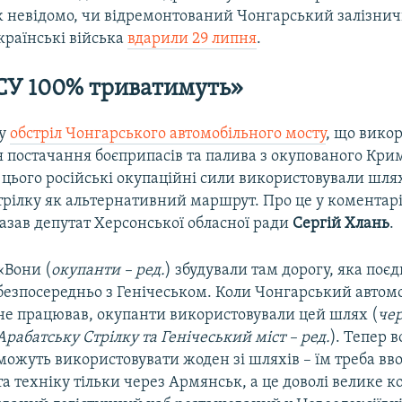
ж невідомо, чи відремонтований Чонгарський залізнич
країнські війська
вдарили 29 липня
.
СУ 100% триватимуть»
зу
обстріл Чонгарського автомобільного мосту
, що вико
 постачання боєприпасів та палива з окупованого Крим
 цього російські окупаційні сили використовували шля
трілку як альтернативний маршрут. Про це у комента
азав депутат Херсонської обласної ради
Сергій Хлань
.
«Вони (
окупанти – ред.
) збудували там дорогу, яка поє
безпосередньо з Генічеськом. Коли Чонгарський автом
не працював, окупанти використовували цей шлях (
че
Арабатську Стрілку та Генічеський міст – ред.
). Тепер 
можуть використовувати жоден зі шляхів – їм треба вв
та техніку тільки через Армянськ, а це доволі велике ко