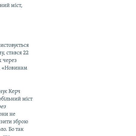
ний міст,
ристовується
у, стався 22
х через
рі «Новинам
днує Керч
обільний міст
рез
вони не
озити зброю
ло. Бо так