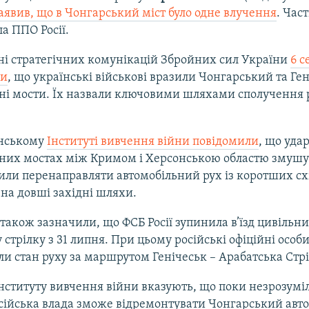
аявив, що в Чонгарський міст було одне влучення
. Час
ла ППО Росії.
ні стратегічних комунікацій Збройних сил України
6 с
ли
, що українські військові вразили Чонгарський та Ге
ні мости. Їх назвали ключовими шляхами сполучення 
нському
Інституті вивчення війни повідомили
, що уда
ьних мостах між Кримом і Херсонською областю змуш
сили перенаправляти автомобільний рух із коротших с
на довші західні шляхи.
також зазначили, що ФСБ Росії зупинила в’їзд цивільни
 стрілку з 31 липня. При цьому російські офіційні особи
и стан руху за маршрутом Генічеськ – Арабатська Стрі
нституту вивчення війни вказують, що поки незрозуміл
сійська влада зможе відремонтувати Чонгарський авт