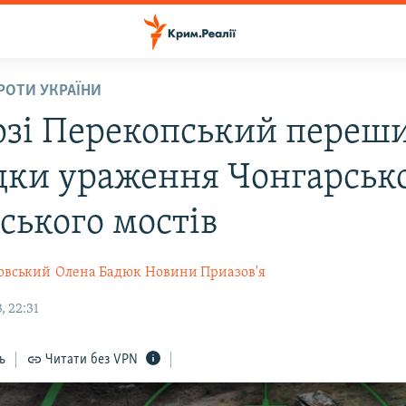
ПРОТИ УКРАЇНИ
рзі Перекопський переш
дки ураження Чонгарсько
ського мостів
овський
Олена Бадюк
Новини Приазов'я
, 22:31
ь
Читати без VPN