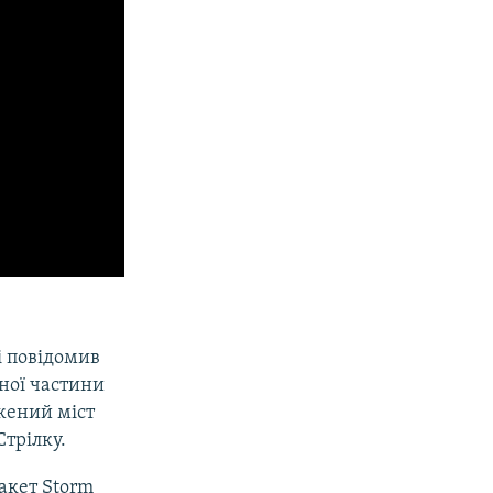
і повідомив
ної частини
жений міст
Стрілку.
акет Storm