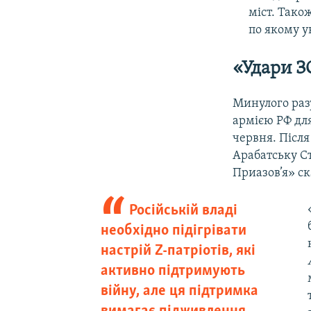
міст. Тако
по якому у
«Удари З
Минулого ра
армією РФ для
червня. Після
Арабатську С
Приазов’я» ск
Російській владі
необхідно підігрівати
настрій Z-патріотів, які
активно підтримують
війну, але ця підтримка