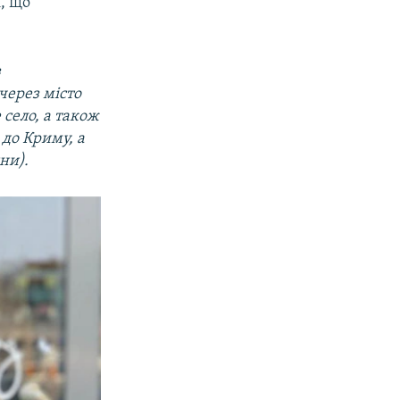
, що
з
через місто
 село, а також
 до Криму, а
ни).