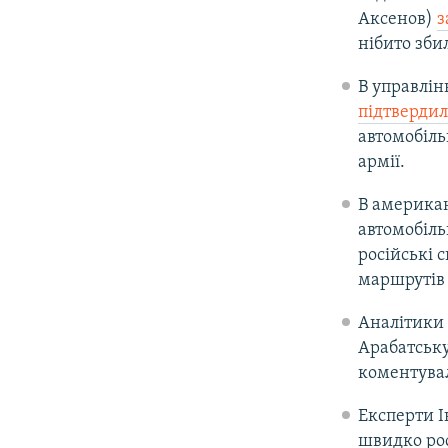
Аксенов)
з
нібито зби
В управлін
підтверди
автомобіль
армії.
В америка
автомобіл
російські 
маршрутів 
Аналітики 
Арабатську
коментувал
Експерти І
швидко ро