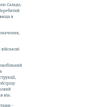
ією Сальдо,
 Перебитий
овища в
 значення,
 військові
томобільний
а
трукції,
обстрілу
гковий
в він.
нтами –