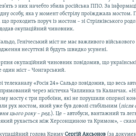
ев’ять з них начебто збила російська ППО. За інформац
дну особу, яка у момент обстрілу проїжджала мостом.
, що проходить поруч із мостом – зі Стрілківського род
 додав окупаційний чиновник.
альдо, Генічеський міст не має важливого військового
дження несуттєві й будуть швидко усунені.
ерпня окупаційний чиновник повідомив, що українські
 один міст – Чонгарський.
і телеканалу «Росія 24» Сальдо повідомив, що весь ав
спрямований через містечка Чаплинка та Каланчак. «Н
му мосту є три пробоїни, які не порушили опорної конс
ли рух мостом, який уже був доволі стабільним (
після 
вня цього року – ред.
). Це – автобуси, вантажний та ле
 який рухається між Херсонщиною та Кримом», – сказа
окупаційний голова Криму
Сергій Аксьонов
(за докуме