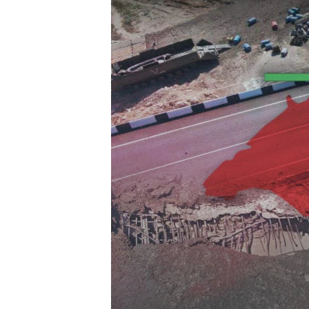
ВІДЕОУРОКИ «ELIFBE»
СВІДЧЕННЯ ОКУПАЦІЇ
УКРАЇНСЬКА ПРОБЛЕМА КРИМУ
ІНФОГРАФІКА