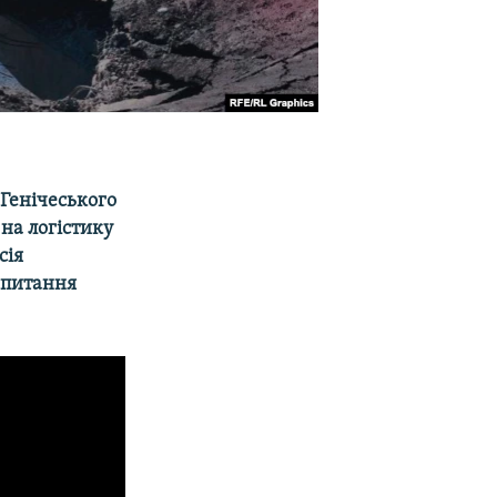
 Генічеського
 на логістику
сія
запитання