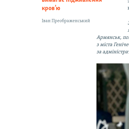
вимагає підживлення
кров’ю
Іван Преображенський
Армянськ, пов
з міста Геніч
за адміністр