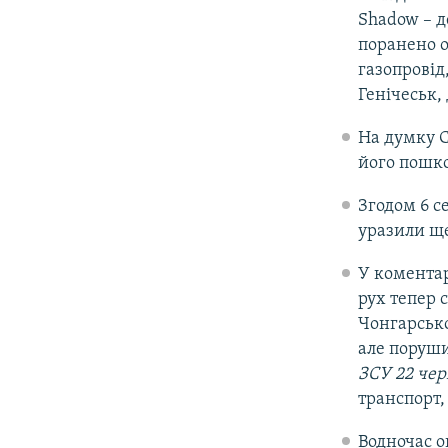
Shadow – д
поранено о
газопровід
Генічеськ,
На думку С
його пошко
Згодом 6 с
уразили ще
У коментар
рух тепер 
Чонгарсько
але поруши
ЗСУ 22 чер
транспорт,
Водночас 