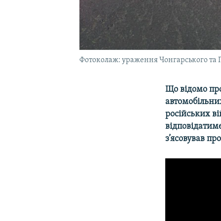
Фотоколаж: ураження Чонгарського та Г
Що
відомо пр
автомобільних
російських ві
відповідатиме
з’ясовував пр