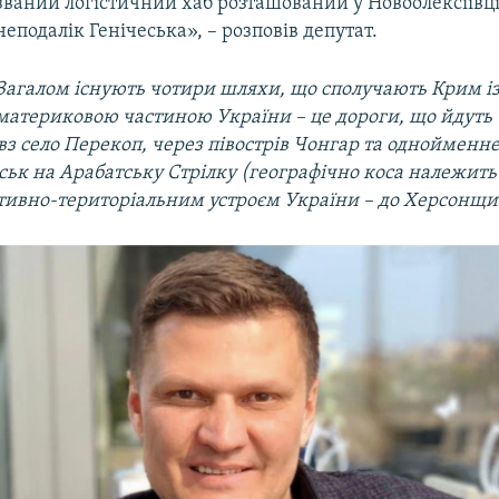
званий логістичний хаб розташований у Новоолексіївці
неподалік Генічеська», – розповів депутат.
Загалом існують чотири шляхи, що сполучають Крим і
материковою частиною України – це дороги, що йдуть 
з село Перекоп, через півострів Чонгар та однойменне
еськ на Арабатську Стрілку (географічно коса належить
ативно-територіальним устроєм України – до Херсонщи