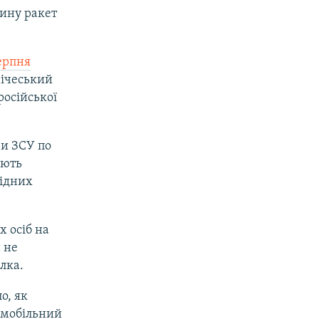
тину ракет
ерпня
нічеський
російської
ри ЗСУ по
ують
хідних
х осіб на
 не
лка.
о, як
омобільний