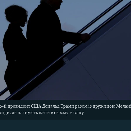
45-й президент США Дональд Трамп разом із дружиною Меланіє
риди, де планують жити в своєму маєтку