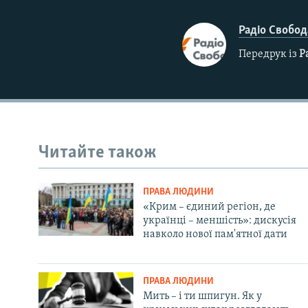
Радіо Свобод
Передрук із
Р
Читайте також
ПРАВА ЛЮДИНИ
«Крим – єдиний регіон, де
українці – меншість»: дискусія
навколо нової пам'ятної дати
ПРАВА ЛЮДИНИ
Мить – і ти шпигун. Як у