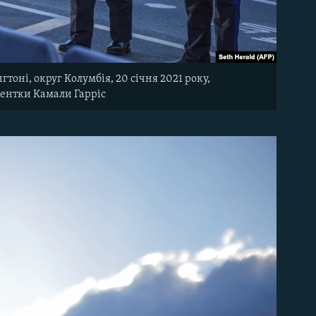
тоні, округ Колумбія, 20 січня 2021 року,
дентки Камали Гарріс