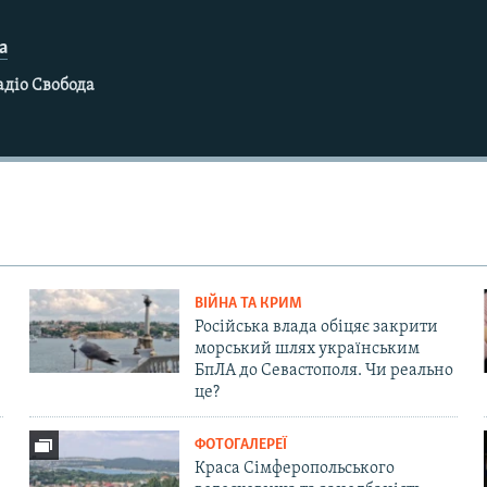
а
адіо Свобода
ВІЙНА ТА КРИМ
Російська влада обіцяє закрити
морський шлях українським
БпЛА до Севастополя. Чи реально
це?
ФОТОГАЛЕРЕЇ
Краса Сімферопольського