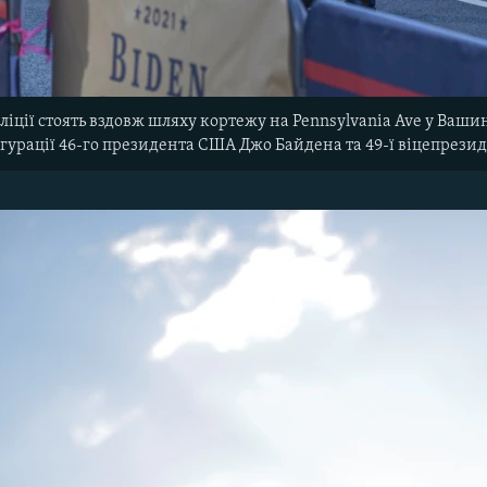
ції стоять вздовж шляху кортежу на Pennsylvania Ave у Вашинг
гурації 46-го президента США Джо Байдена та 49-ї віцепрези