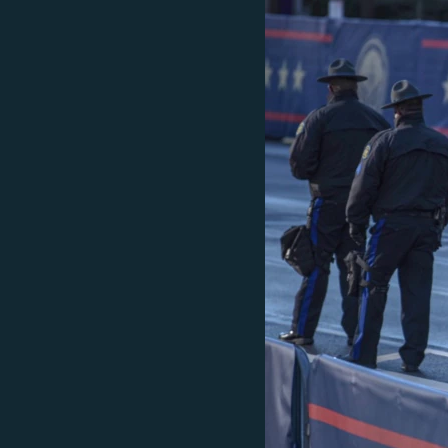
ВІДЕОУРОКИ «ELIFBE»
СВІДЧЕННЯ ОКУПАЦІЇ
УКРАЇНСЬКА ПРОБЛЕМА КРИМУ
ІНФОГРАФІКА