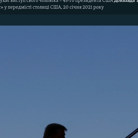
ухає виступ свого чоловіка – 45-го президента США
Дональда 
 у передмісті столиці США, 20 січня 2021 року