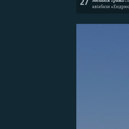
27
Меланія Трамп
сл
авіабази «Ендрюс»