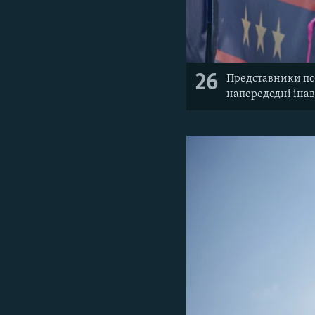
26
Представники полі
напередодні інав