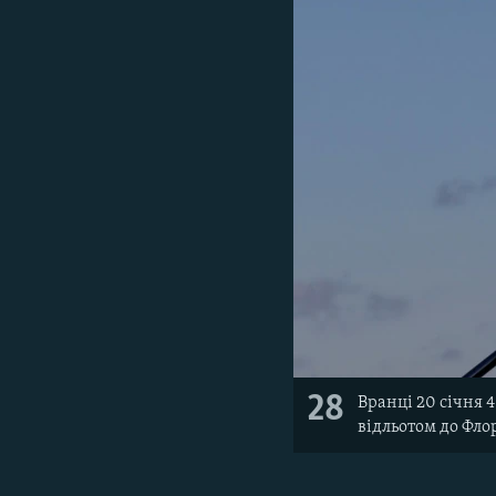
28
Вранці 20 січня 
відльотом до Фло