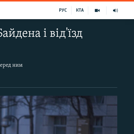
РУС
КТА
йдена і від'їзд
Перед ним