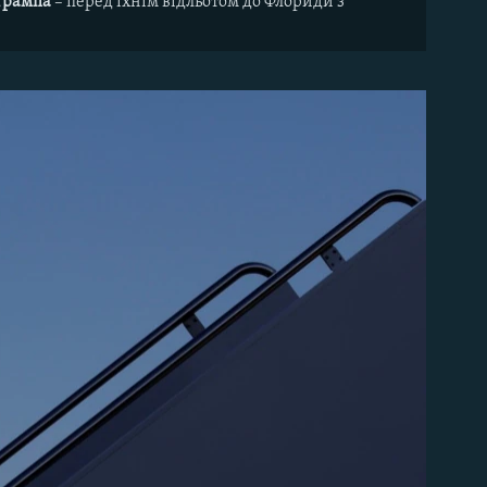
Трампа
– перед їхнім відльотом до Флориди з