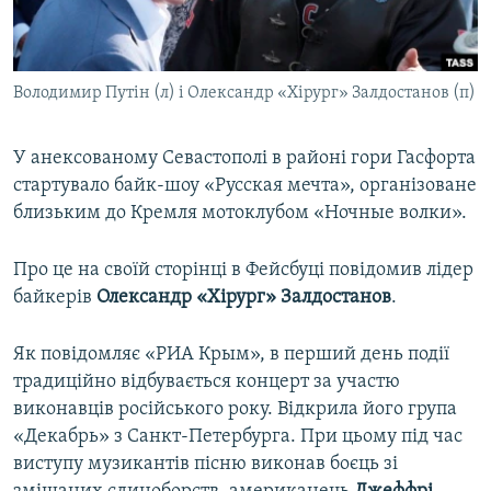
ВІДЕОУРОКИ «ELIFBE»
Русский
СВІДЧЕННЯ ОКУПАЦІЇ
Qırımtatar
Володимир Путін (л) і Олександр «Хірург» Залдостанов (п)
УКРАЇНСЬКА ПРОБЛЕМА КРИМУ
ДОЛУЧАЙСЯ!
ІНФОГРАФІКА
У анексованому Севастополі в районі гори Гасфорта
стартувало байк-шоу «Русская мечта», організоване
близьким до Кремля мотоклубом «Ночные волки».
Усі сайти RFE/RL
Про це на своїй сторінці в Фейсбуці повідомив лідер
байкерів
Олександр «Хірург» Залдостанов
.
Як повідомляє «РИА Крым», в перший день події
традиційно відбувається концерт за участю
виконавців російського року. Відкрила його група
«Декабрь» з Санкт-Петербурга. При цьому під час
виступу музикантів пісню виконав боєць зі