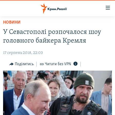
Доступність
посилання
Перейти
НОВИНИ
до
НОВИНИ
У Севастополі розпочалося шоу
основного
ВОДА.КРИМ
матеріалу
головного байкера Кремля
ВІДЕО ТА ФОТО
Перейти
до
17 серпень 2018, 22:03
ПОЛІТИКА
основної
БЛОГИ
Поділитись
Читати без VPN
навігації
Перейти
ПОГЛЯД
до
ІНТЕРВ'Ю
пошуку
ВСЕ ЗА ДЕНЬ
СПЕЦПРОЕКТИ
ЯК ОБІЙТИ БЛОКУВАННЯ
ДЕПОРТАЦІЯ