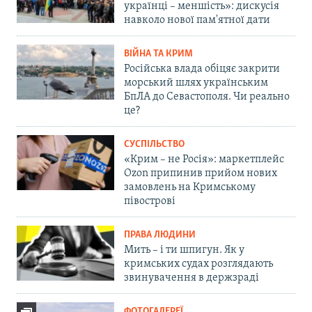
українці – меншість»: дискусія
навколо нової пам'ятної дати
ВІЙНА ТА КРИМ
Російська влада обіцяє закрити
морський шлях українським
БпЛА до Севастополя. Чи реально
це?
СУСПІЛЬСТВО
«Крим – не Росія»: маркетплейс
Ozon припинив прийом нових
замовлень на Кримському
півострові
ПРАВА ЛЮДИНИ
Мить – і ти шпигун. Як у
кримських судах розглядають
звинувачення в держзраді
ФОТОГАЛЕРЕЇ