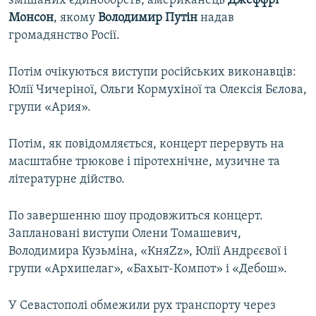
змішаних єдиноборств, американець
Джеффрі
Монсон
, якому
Володимир Путін
надав
громадянство Росії.
Потім очікуються виступи російських виконавців:
Юлії Чичеріної, Ольги Кормухіної та Олексія Бєлова,
групи «Ария».
Потім, як повідомляється, концерт перервуть на
масштабне трюкове і піротехнічне, музичне та
літературне дійство.
По завершенню шоу продовжиться концерт.
Заплановані виступи Олени Томашевич,
Володимира Кузьміна, «КняZz», Юлії Андрєєвої і
групи «Архипелаг», «Бахыт-Компот» і «Дебош».
У Севастополі обмежили рух транспорту через