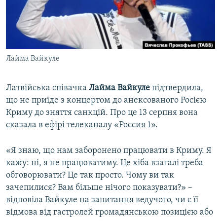
ВІДЕОУРОКИ «ELIFBE»
Русский
СВІДЧЕННЯ ОКУПАЦІЇ
Qırımtatar
УКРАЇНСЬКА ПРОБЛЕМА КРИМУ
Лайма Вайкуле
ДОЛУЧАЙСЯ!
ІНФОГРАФІКА
Латвійська співачка
Лайма Вайкуле
підтвердила,
що не приїде з концертом до анексованого Росією
Усі сайти RFE/RL
Криму до зняття санкцій. Про це 13 серпня вона
сказала в ефірі телеканалу «Россия 1».
«Я знаю, що нам заборонено працювати в Криму. Я
кажу: ні, я не працюватиму. Це хіба взагалі треба
обговорювати? Це так просто. Чому ви так
зачепилися? Вам більше нічого показувати?» –
відповіла Вайкуле на запитання ведучого, чи є її
відмова від гастролей громадянською позицією або