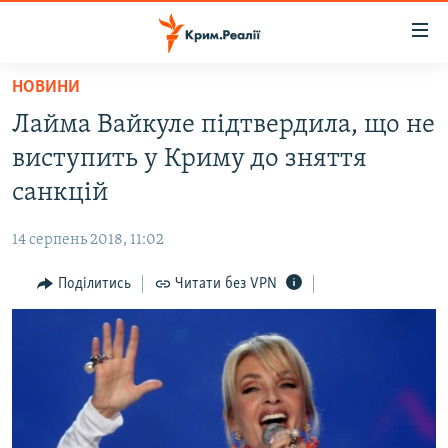
Доступність
посилання
Перейти
НОВИНИ
до
НОВИНИ
Лайма Вайкуле підтвердила, що не
основного
ВОДА.КРИМ
матеріалу
виступить у Криму до зняття
ВІДЕО ТА ФОТО
Перейти
санкцій
до
ПОЛІТИКА
основної
14 серпень 2018, 11:02
БЛОГИ
навігації
Перейти
Поділитись
Читати без VPN
ПОГЛЯД
до
ІНТЕРВ'Ю
пошуку
ВСЕ ЗА ДЕНЬ
СПЕЦПРОЕКТИ
ЯК ОБІЙТИ БЛОКУВАННЯ
ДЕПОРТАЦІЯ