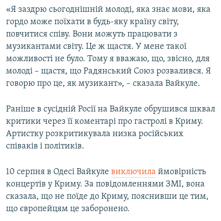
«Я заздрю сьогоднішній молоді, яка знає мови, яка
гордо може поїхати в будь-яку країну світу,
повчитися співу. Вони можуть працювати з
музикантами світу. Це ж щастя. У мене такої
можливості не було. Тому я вважаю, що, звісно, для
молоді – щастя, що Радянський Союз розвалився. Я
говорю про це, як музикант», – сказала Вайкуле.
Раніше в сусідній Росії на Вайкуле обрушився шквал
критики через її коментарі про гастролі в Криму.
Артистку розкритикувала низка російських
співаків і політиків.
10 серпня в Одесі Вайкуле
виключила
ймовірність
концертів у Криму. За повідомленнями ЗМІ, вона
сказала, що не поїде до Криму, пояснивши це тим,
що європейцям це заборонено.