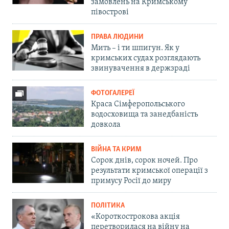
замовлень на Кримському
півострові
ПРАВА ЛЮДИНИ
Мить – і ти шпигун. Як у
кримських судах розглядають
звинувачення в держзраді
ФОТОГАЛЕРЕЇ
Краса Сімферопольського
водосховища та занедбаність
довкола
ВІЙНА ТА КРИМ
Сорок днів, сорок ночей. Про
результати кримської операції з
примусу Росії до миру
ПОЛІТИКА
«Короткострокова акція
перетворилася на війну на