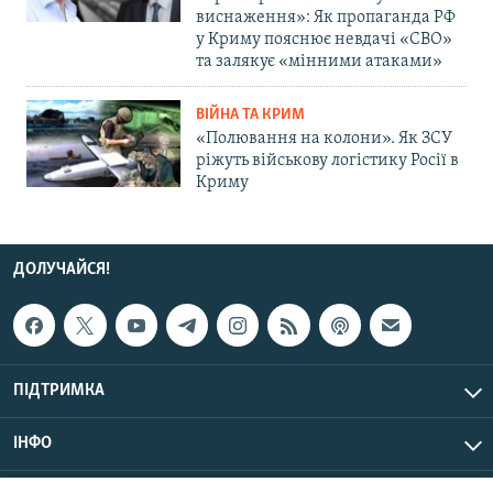
виснаження»: Як пропаганда РФ
у Криму пояснює невдачі «СВО»
та залякує «мінними атаками»
ВІЙНА ТА КРИМ
«Полювання на колони». Як ЗСУ
ріжуть військову логістику Росії в
Криму
ДОЛУЧАЙСЯ!
ПІДТРИМКА
ІНФО