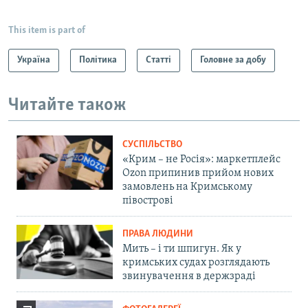
This item is part of
Україна
Політика
Статті
Головне за добу
Читайте також
СУСПІЛЬСТВО
«Крим – не Росія»: маркетплейс
Ozon припинив прийом нових
замовлень на Кримському
півострові
ПРАВА ЛЮДИНИ
Мить – і ти шпигун. Як у
кримських судах розглядають
звинувачення в держзраді