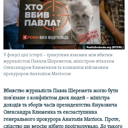
ВІДЕОУРОКИ «ELIFBE»
Русский
СВІДЧЕННЯ ОКУПАЦІЇ
Qırımtatar
УКРАЇНСЬКА ПРОБЛЕМА КРИМУ
ДОЛУЧАЙСЯ!
ІНФОГРАФІКА
У фокусі цієї історії – трикутник взаємин між вбитим
журналістом Павлом Шереметом, міністром-втікачем
Усі сайти RFE/RL
Олександром Клименком та колишнім військовим
прокурором Анатолієм Матіосом
Вбивство журналіста Павла Шеремета могло бути
пов'язане з конфліктом двох людей – міністра
доходів та зборів часів президентства Януковича
Олександра Клименка та ексзаступника
генерального прокурора Анатолія Матіоса. Проте,
слідство цю версію нібито проігнорувало. До такого