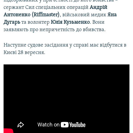
підозрюваних у причетності до його вбивства –
сержант Сил спеціальних операцій
Андрій
Антоненко (Riffmaster)
, військовий медик
Яна
Дугарь
та волонтер
Юлія Кузьменко
. Вони
заявляють про непричетність до вбивства.
Наступне судове засідання у справі має відбутися в
Києві 28 вересня.