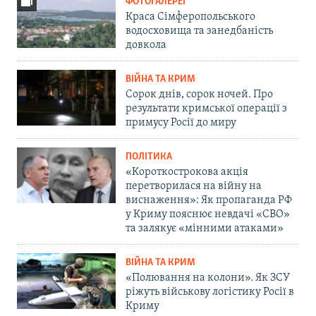
ФОТОГАЛЕРЕЇ
Краса Сімферопольського
водосховища та занедбаність
довкола
ВІЙНА ТА КРИМ
Сорок днів, сорок ночей. Про
результати кримської операції з
примусу Росії до миру
ПОЛІТИКА
«Короткострокова акція
перетворилася на війну на
виснаження»: Як пропаганда РФ
у Криму пояснює невдачі «СВО»
та залякує «мінними атаками»
ВІЙНА ТА КРИМ
«Полювання на колони». Як ЗСУ
ріжуть військову логістику Росії в
Криму