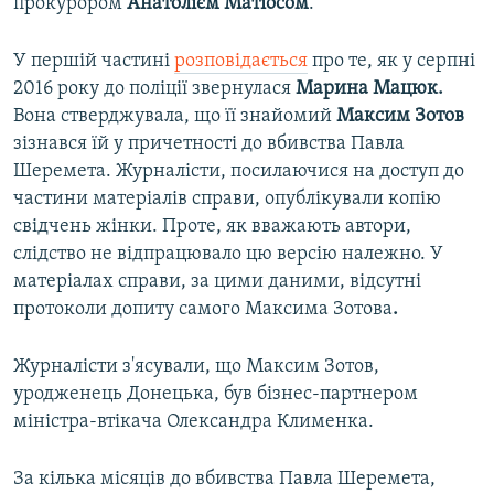
прокурором
Анатолієм Матіосом
.
У першій частині
розповідається
про те, як у серпні
2016 року до поліції звернулася
Марина Мацюк.
Вона стверджувала, що її знайомий
Максим Зотов
зізнався їй у причетності до вбивства Павла
Шеремета. Журналісти, посилаючися на доступ до
частини матеріалів справи, опублікували копію
свідчень жінки. Проте, як вважають автори,
слідство не відпрацювало цю версію належно. У
матеріалах справи, за цими даними, відсутні
протоколи допиту самого Максима Зотова
.
Журналісти з'ясували, що Максим Зотов,
уродженець Донецька, був бізнес-партнером
міністра-втікача Олександра Клименка.
За кілька місяців до вбивства Павла Шеремета,