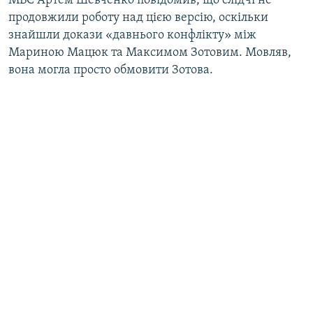
МВС Артем Шевченко повідомив, що слідчі не
продовжили роботу над цією версію, оскільки
знайшли докази «давнього конфлікту» між
Мариною Мацюк та Максимом Зотовим. Мовляв,
вона могла просто обмовити Зотова.