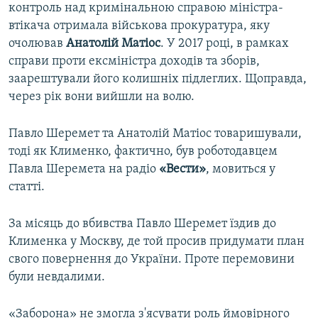
контроль над кримінальною справою міністра-
втікача отримала військова прокуратура, яку
очолював
Анатолій Матіос
. У 2017 році, в рамках
справи проти ексміністра доходів та зборів,
заарештували його колишніх підлеглих. Щоправда,
через рік вони вийшли на волю.
Павло Шеремет та Анатолій Матіос товаришували,
тоді як Клименко, фактично, був роботодавцем
Павла Шеремета на радіо
«Вести»
, мовиться у
статті.
За місяць до вбивства Павло Шеремет їздив до
Клименка у Москву, де той просив придумати план
свого повернення до України. Проте перемовини
були невдалими.
«Заборона» не змогла з'ясувати роль ймовірного