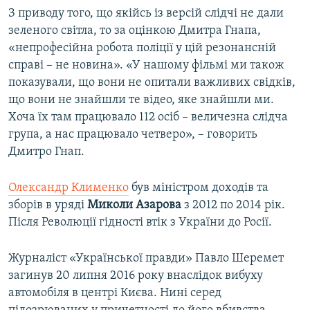
З приводу того, що якійсь із версій слідчі не дали
зеленого світла, то за оцінкою Дмитра Гнапа,
«непрофесійна робота поліції у цій резонансній
справі – не новина». «У нашому фільмі ми також
показували, що вони не опитали важливих свідків,
що вони не знайшли те відео, яке знайшли ми.
Хоча їх там працювало 112 осіб – величезна слідча
група, а нас працювало четверо», – говорить
Дмитро Гнап.
Олександр Клименко
був міністром доходів та
зборів в уряді
Миколи Азарова
з 2012 по 2014 рік.
Після Революції гідності втік з України до Росії.
Журналіст «Української правди» Павло Шеремет
загинув 20 липня 2016 року внаслідок вибуху
автомобіля в центрі Києва. Нині серед