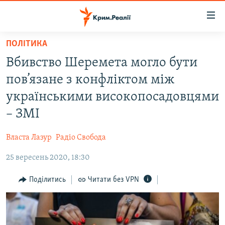
Доступність
посилання
Перейти
ПОЛІТИКА
до
НОВИНИ
Вбивство Шеремета могло бути
основного
ВОДА.КРИМ
матеріалу
пов’язане з конфліктом між
ВІДЕО ТА ФОТО
Перейти
українськими високопосадовцями
до
ПОЛІТИКА
– ЗМІ
основної
БЛОГИ
навігації
Власта Лазур
Радіо Свобода
Перейти
ПОГЛЯД
до
25 вересень 2020, 18:30
ІНТЕРВ'Ю
пошуку
ВСЕ ЗА ДЕНЬ
Поділитись
Читати без VPN
СПЕЦПРОЕКТИ
ЯК ОБІЙТИ БЛОКУВАННЯ
ДЕПОРТАЦІЯ