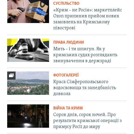
СУСПІЛЬСТВО
«Крим – не Росія»: маркетплейс
Ozon припинив прийом нових
замовлень на Кримському
півострові
ПРАВА ЛЮДИНИ
Мить – і ти шпигун. Як у
кримських судах розглядають
звинувачення в держзраді
ФОТОГАЛЕРЕЇ
Краса Сімферопольського
водосховища та занедбаність
довкола
ВІЙНА ТА КРИМ
Сорок днів, сорок ночей. Про
результати кримської операції з
примусу Росії до миру