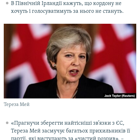
В Північній Ірландії кажуть, що кордону не
хочуть і голосуватимуть за нього не стануть.
Тереза Мей
«Прагнучи зберегти найтісніші зв’язки з ЄС,
Тереза Мей засмучує багатьох прихильників її
партії, які виступають за «чистий розрив», –