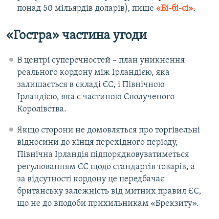
понад 50 мільярдів доларів), пише
«Бі-бі-сі»
.
«Гостра» частина угоди
В центрі суперечностей – план уникнення
реального кордону між Ірландією, яка
залишається в складі ЄС, і Північною
Ірландією, яка є частиною Сполученого
Королівства.
Якщо сторони не домовляться про торгівельні
відносини до кінця перехідного періоду,
Північна Ірландія підпорядковуватиметься
регулюванням ЄС щодо стандартів товарів, а
за відсутності кордону це передбачає
британську залежність від митних правил ЄС,
що не до вподоби прихильникам «Брекзиту».