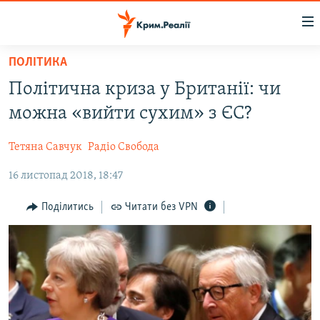
Доступність
посилання
Перейти
ПОЛІТИКА
до
НОВИНИ
Політична криза у Британії: чи
основного
ВОДА.КРИМ
матеріалу
можна «вийти сухим» з ЄС?
ВІДЕО ТА ФОТО
Перейти
до
Тетяна Савчук
Радіо Свобода
ПОЛІТИКА
основної
16 листопад 2018, 18:47
БЛОГИ
навігації
Перейти
ПОГЛЯД
Поділитись
Читати без VPN
до
ІНТЕРВ'Ю
пошуку
ВСЕ ЗА ДЕНЬ
СПЕЦПРОЕКТИ
ЯК ОБІЙТИ БЛОКУВАННЯ
ДЕПОРТАЦІЯ