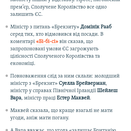
прем’єр, Сполучене Королівство все одно
залишить ЄС.
Міністр з питань «Брекзиту»
Домінік Рааб
серед тих, хто відмовився від посади. В
коментарі
«Бі-бі-сі»
він сказав, що
запропоновані умови ЄС загрожують
цілісності Сполученого Королівства та
економіці.
Повноваження слід за ним склали: молодший
міністр з «Брекзит»
Суелла Брейверман
,
міністр у справах Північної Ірландії
Шейлеш
Вара
, міністр праці
Естер Маквей
.
Маквей сказала, що краще взагалі не мати
угоди, аніж мати погану.
А Вара вважає, що угода «залишає Британію