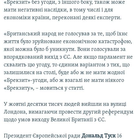
«Брекзит» без угоди, з іншого боку, також може
мати негативні наслідки, в тому числі і для
економіки країни, переконані деякі експерти.
«Британський народ не голосував за те, щоб їхнє
життя було зруйноване економічною катастрофою,
якої можна було б уникнути. Вони голосували за
впорядкований вихід з ЄС. Але якщо парламент не
схвалить цю угоду, то єдиним варіантом з тих, що
залишилися на столі, буде або ж не мати жодної
«Брекзит»-угоди, або ж взагалі не мати ніякого
«Брекзиту», – мовиться у статті.
У жовтні десятки тисяч людей вийшли на вулиці
Лондона, вимагаючи провести другий референдум
щодо умов виходу Великої Британії з ЄС.
Президент Європейської ради
Дональд Туск
16