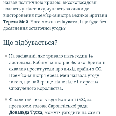
назвав політичною кризою: високопосадовці
подають у відставку, лунають заклики до
відсторонення прем’єр-міністра Великої Британії
Терези Мей
. Чого можна очікувати, і що буде без
досягнення остаточної угоди?
Що відбувається?
На засіданні, яке тривало п’ять годин 14
листопада, Кабінет міністрів Великої Британії
схвалив проект угоди про вихід країни з ЄС.
Прем’єр-міністр Тереза Мей назвала угоду
такою, що найкраще відповідає інтересам
Сполученого Королівства.
Фінальний текст угоди Британії і ЄС, за
прогнозом голови Європейської ради
Дональда Туска
, можуть узгодити на саміті