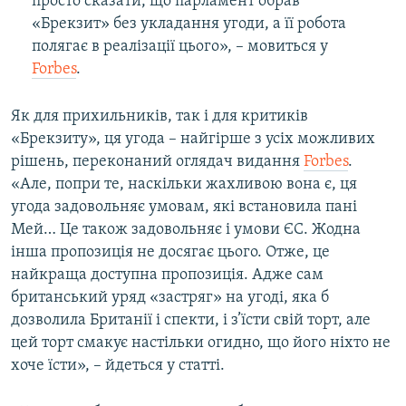
просто сказати, що парламент обрав
«Брекзит» без укладання угоди, а її робота
полягає в реалізації цього», – мовиться у
Forbes
.
Як для прихильників, так і для критиків
«Брекзиту», ця угода – найгірше з усіх можливих
рішень, переконаний оглядач видання
Forbes
.
«Але, попри те, наскільки жахливою вона є, ця
угода задовольняє умовам, які встановила пані
Мей… Це також задовольняє і умови ЄС. Жодна
інша пропозиція не досягає цього. Отже, це
найкраща доступна пропозиція. Адже сам
британський уряд «застряг» на угоді, яка б
дозволила Британії і спекти, і з’їсти свій торт, але
цей торт смакує настільки огидно, що його ніхто не
хоче їсти», – йдеться у статті.