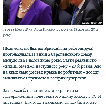
ВІДЕОУРОКИ «ELIFBE»
Русский
СВІДЧЕННЯ ОКУПАЦІЇ
Qırımtatar
УКРАЇНСЬКА ПРОБЛЕМА КРИМУ
ДОЛУЧАЙСЯ!
Тереза Мей і Жан-Клод Юнкер, Брюссель, 18 жовтня 2018
ІНФОГРАФІКА
року
Після того, як Велика Британія на референдумі
Усі сайти RFE/RL
проголосувала за вихід з Європейського союзу,
минуло два з половиною роки. Стати реальністю
«вихід» має вже наступного року – 29 березня. Але
на яких саме умовах країна це робитиме – все ще
залишається предметом гострих суперечок.
Здавалося б, питання мали вирішити із
затвердженням попереднього плану виходу з ЄС 14
листопада. Проте це викликало те, що багато хто