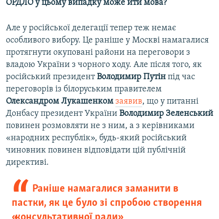
ОРДЛО у цьому випадку може йти мова
?
Але у російської делегації тепер теж немає
особливого вибору. Це раніше у Москві намагалися
протягнути окуповані райони на переговори з
владою України з чорного ходу. Але після того, як
російський президент
Володимир Путін
під час
переговорів із білоруським правителем
Олександром Лукашенком
заявив
, що у питанні
Донбасу президент України
Володимир Зеленський
повинен розмовляти не з ним, а з керівниками
«народних республік», будь-який російський
чиновник повинен відповідати цій публічній
директиві.
Раніше намагалися заманити в
пастки, як це було зі спробою створення
«консультативної ради»