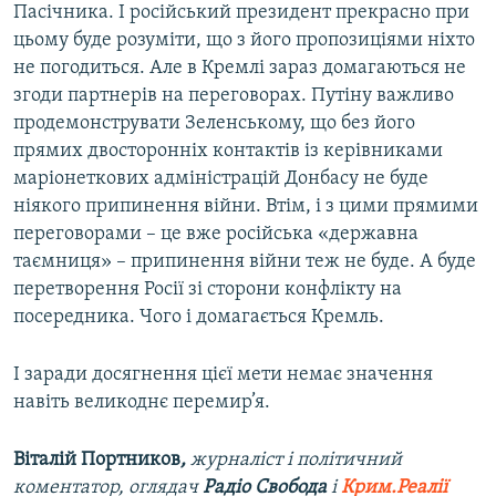
Пасічника. І російський президент прекрасно при
цьому буде розуміти, що з його пропозиціями ніхто
не погодиться. Але в Кремлі зараз домагаються не
згоди партнерів на переговорах. Путіну важливо
продемонструвати Зеленському, що без його
прямих двосторонніх контактів із керівниками
маріонеткових адміністрацій Донбасу не буде
ніякого припинення війни. Втім, і з цими прямими
переговорами – це вже російська «державна
таємниця» – припинення війни теж не буде. А буде
перетворення Росії зі сторони конфлікту на
посередника. Чого і домагається Кремль.
І заради досягнення цієї мети немає значення
навіть великоднє перемир’я.
Віталій Портников
,
журналіст і політичний
коментатор, оглядач
Радіо Свобода
і
Крим.Реалії