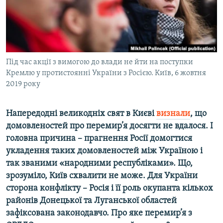
ВІДЕОУРОКИ «ELIFBE»
Русский
СВІДЧЕННЯ ОКУПАЦІЇ
Qırımtatar
УКРАЇНСЬКА ПРОБЛЕМА КРИМУ
ДОЛУЧАЙСЯ!
Під час акції з вимогою до влади не йти на поступки
ІНФОГРАФІКА
Кремлю у протистоянні України з Росією. Київ, 6 жовтня
2019 року
Усі сайти RFE/RL
Напередодні великодніх свят в Києві
визнали
, що
домовленостей про перемир’я досягти не вдалося. І
головна причина – прагнення Росії домогтися
укладення таких домовленостей між Україною і
так званими «народними республіками». Що,
зрозуміло, Київ схвалити не може. Для України
сторона конфлікту – Росія і її роль окупанта кількох
районів Донецької та Луганської областей
зафіксована законодавчо. Про яке перемир’я з