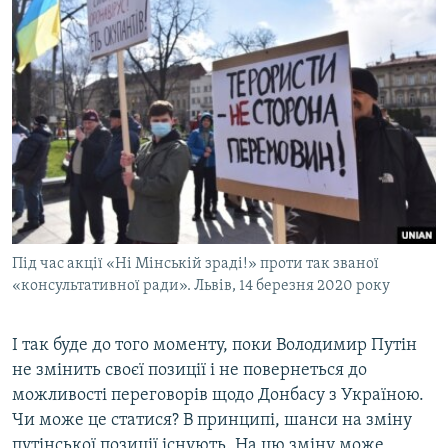
Під час акції «Ні Мінській зраді!» проти так званої
«консультативної ради». Львів, 14 березня 2020 року
І так буде до того моменту, поки Володимир Путін
не змінить своєї позиції і не повернеться до
можливості переговорів щодо Донбасу з Україною.
Чи може це статися? В принципі, шанси на зміну
путінської позиції існують. На цю зміну може