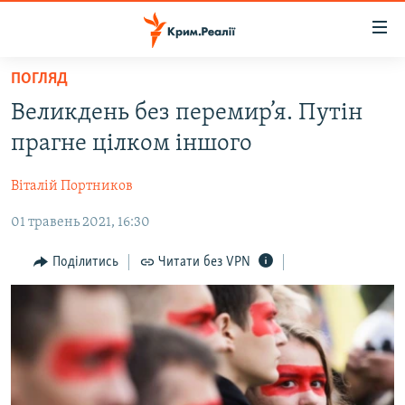
Доступність
посилання
Перейти
ПОГЛЯД
до
НОВИНИ
Великдень без перемир’я. Путін
основного
ВОДА.КРИМ
матеріалу
прагне цілком іншого
ВІДЕО ТА ФОТО
Перейти
до
Віталій Портников
ПОЛІТИКА
основної
01 травень 2021, 16:30
БЛОГИ
навігації
Перейти
ПОГЛЯД
Поділитись
Читати без VPN
до
ІНТЕРВ'Ю
пошуку
ВСЕ ЗА ДЕНЬ
СПЕЦПРОЕКТИ
ЯК ОБІЙТИ БЛОКУВАННЯ
ДЕПОРТАЦІЯ