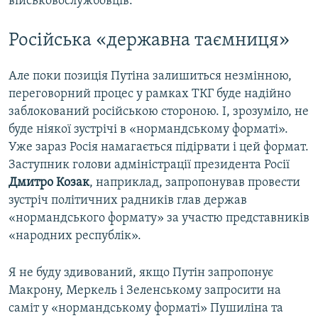
військовослужбовців.
Російська «державна таємниця»
Але поки позиція Путіна залишиться незмінною,
переговорний процес у рамках ТКГ буде надійно
заблокований російською стороною. І, зрозуміло, не
буде ніякої зустрічі в «нормандському форматі».
Уже зараз Росія намагається підірвати і цей формат.
Заступник голови адміністрації президента Росії
Дмитро Козак
, наприклад, запропонував провести
зустріч політичних радників глав держав
«нормандського формату» за участю представників
«народних республік».
Я не буду здивований, якщо Путін запропонує
Макрону, Меркель і Зеленському запросити на
саміт у «нормандському форматі» Пушиліна та