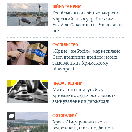
ВІЙНА ТА КРИМ
Російська влада обіцяє закрити
морський шлях українським
БпЛА до Севастополя. Чи реально
це?
СУСПІЛЬСТВО
«Крим – не Росія»: маркетплейс
Ozon припинив прийом нових
замовлень на Кримському
півострові
ПРАВА ЛЮДИНИ
Мить – і ти шпигун. Як у
кримських судах розглядають
звинувачення в держзраді
ФОТОГАЛЕРЕЇ
Краса Сімферопольського
водосховища та занедбаність