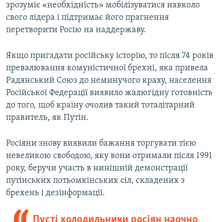
зрозуміє «необхідність» мобілізуватися навколо
свого лідера і підтримає його прагнення
перетворити Росію на наддержаву.
Якщо пригадати російську історію, то після 74 років
превалювання комуністичної брехні, яка привела
Радянський Союз до неминучого краху, населення
Російської Федерації виявило жалюгідну готовність
до того, щоб країну очолив такий тоталітарний
правитель, як Путін.
Росіяни знову виявили бажання торгувати тією
невеликою свободою, яку вони отримали після 1991
року, беручи участь в нинішній демонстрації
путінських потьомкінських сіл, складених з
брехень і дезінформації.
Пусті холодильники росіян наочно