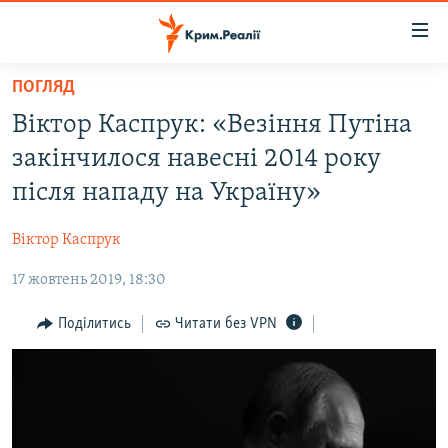
Доступність
посилання
Перейти
ПОГЛЯД
до
НОВИНИ
Віктор Каспрук: «Везіння Путіна
основного
ВОДА.КРИМ
матеріалу
закінчилося навесні 2014 року
ВІДЕО ТА ФОТО
Перейти
після нападу на Україну»
до
ПОЛІТИКА
основної
Віктор Каспрук
БЛОГИ
навігації
Перейти
17 жовтень 2019, 18:30
ПОГЛЯД
до
ІНТЕРВ'Ю
Поділитись
Читати без VPN
пошуку
ВСЕ ЗА ДЕНЬ
СПЕЦПРОЕКТИ
ЯК ОБІЙТИ БЛОКУВАННЯ
ДЕПОРТАЦІЯ