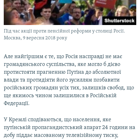
Під час акції проти пенсійної реформи у столиці Росії.
Москва, 9 вересня 2018 року
Але найгіршим є те, що Росія насправді не має
громадянського суспільства, яке могло б дієво
протистояти прагненню Путіна до абсолютної
влади та протидіяти його зусиллям позбавити
російських громадян усіх тих, залишків свобод, що
ще якимось чином залишилися в Російській
Федерації.
У Кремлі сподіваються, що населення, яке
путінській пропагандистський апарат 24 години на
добу піддає масованому телевізійному тиску,