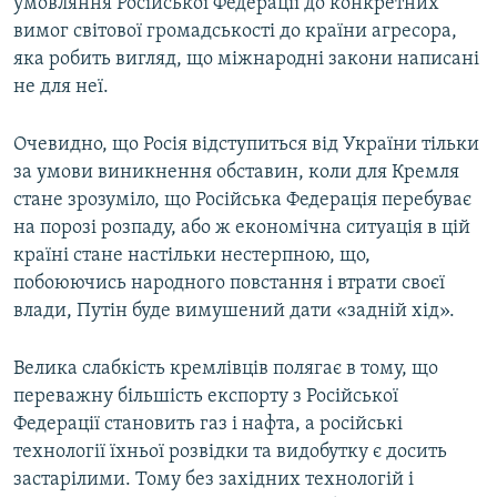
умовляння Російської Федерації до конкретних
вимог світової громадськості до країни агресора,
яка робить вигляд, що міжнародні закони написані
не для неї.
Очевидно, що Росія відступиться від України тільки
за умови виникнення обставин, коли для Кремля
стане зрозуміло, що Російська Федерація перебуває
на порозі розпаду, або ж економічна ситуація в цій
країні стане настільки нестерпною, що,
побоюючись народного повстання і втрати своєї
влади, Путін буде вимушений дати «задній хід».
Велика слабкість кремлівців полягає в тому, що
переважну більшість експорту з Російської
Федерації становить газ і нафта, а російські
технології їхньої розвідки та видобутку є досить
застарілими. Тому без західних технологій і