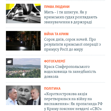
ПРАВА ЛЮДИНИ
Мить – і ти шпигун. Як у
кримських судах розглядають
звинувачення в держзраді
ВІЙНА ТА КРИМ
Сорок днів, сорок ночей. Про
результати кримської операції з
примусу Росії до миру
ФОТОГАЛЕРЕЇ
Краса Сімферопольського
водосховища та занедбаність
довкола
ПОЛІТИКА
«Короткострокова акція
перетворилася на війну на
виснаження»: Як пропаганда РФ
у Криму пояснює невдачі «СВО»