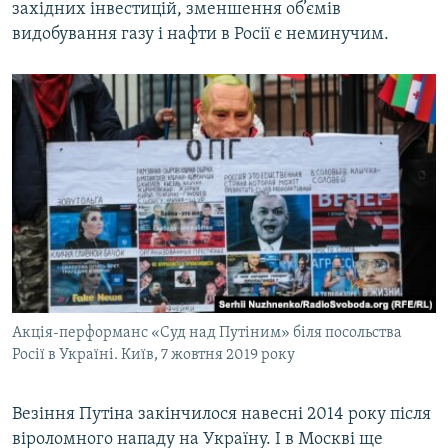
західних інвестицій, зменшення об’ємів
видобування газу і нафти в Росії є неминучим.
Акція-перформанс «Суд над Путіним» біля посольства
Росії в Україні. Київ, 7 жовтня 2019 року
Везіння Путіна закінчилося навесні 2014 року після
віроломного нападу на Україну. І в Москві ще