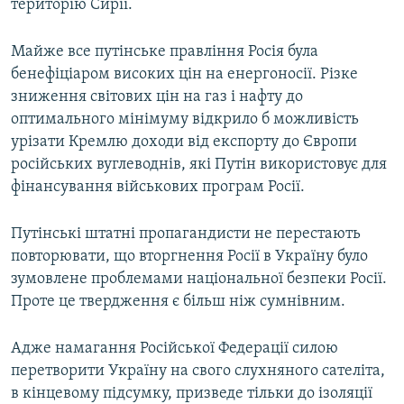
територію Сирії.
Майже все путінське правління Росія була
бенефіціаром високих цін на енергоносії. Різке
зниження світових цін на газ і нафту до
оптимального мінімуму відкрило б можливість
урізати Кремлю доходи від експорту до Європи
російських вуглеводнів, які Путін використовує для
фінансування військових програм Росії.
Путінські штатні пропагандисти не перестають
повторювати, що вторгнення Росії в Україну було
зумовлене проблемами національної безпеки Росії.
Проте це твердження є більш ніж сумнівним.
Адже намагання Російської Федерації силою
перетворити Україну на свого слухняного сателіта,
в кінцевому підсумку, призведе тільки до ізоляції