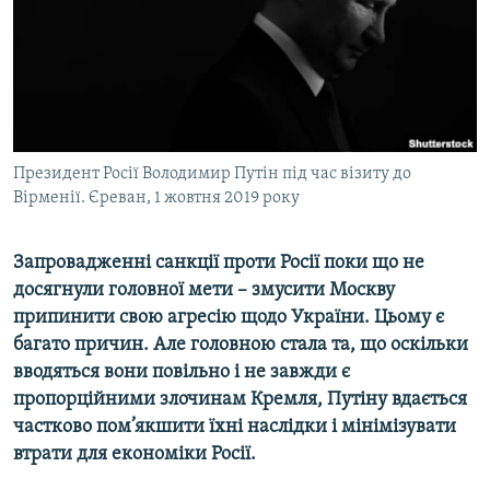
ВІДЕОУРОКИ «ELIFBE»
Русский
СВІДЧЕННЯ ОКУПАЦІЇ
Qırımtatar
УКРАЇНСЬКА ПРОБЛЕМА КРИМУ
ДОЛУЧАЙСЯ!
ІНФОГРАФІКА
Президент Росії Володимир Путін під час візиту до
Вірменії. Єреван, 1 жовтня 2019 року
Усі сайти RFE/RL
Запровадженні санкції проти Росії поки що не
досягнули головної мети – змусити Москву
припинити свою агресію щодо України. Цьому є
багато причин. Але головною стала та, що оскільки
вводяться вони повільно і не завжди є
пропорційними злочинам Кремля, Путіну вдається
частково пом’якшити їхні наслідки і мінімізувати
втрати для економіки Росії.