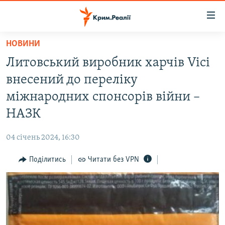
Доступність
посилання
Перейти
НОВИНИ
до
НОВИНИ
Литовський виробник харчів Vici
основного
ВОДА.КРИМ
матеріалу
внесений до переліку
ВІДЕО ТА ФОТО
Перейти
міжнародних спонсорів війни –
до
ПОЛІТИКА
НАЗК
основної
БЛОГИ
навігації
04 січень 2024, 16:30
Перейти
ПОГЛЯД
до
Поділитись
Читати без VPN
ІНТЕРВ'Ю
пошуку
ВСЕ ЗА ДЕНЬ
СПЕЦПРОЕКТИ
ЯК ОБІЙТИ БЛОКУВАННЯ
ДЕПОРТАЦІЯ