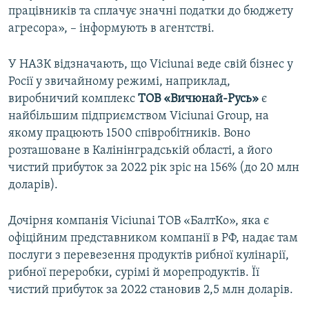
працівників та сплачує значні податки до бюджету
агресора», – інформують в агентстві.
У НАЗК відзначають, що Viciunai веде свій бізнес у
Росії у звичайному режимі, наприклад,
виробничий комплекс
ТОВ «Вичюнай-Русь»
є
найбільшим підприємством Viciunai Group, на
якому працюють 1500 співробітників. Воно
розташоване в Калінінградській області, а його
чистий прибуток за 2022 рік зріс на 156% (до 20 млн
доларів).
Дочірня компанія Viciunai ТОВ «БалтКо», яка є
офіційним представником компанії в РФ, надає там
послуги з перевезення продуктів рибної кулінарії,
рибної переробки, сурімі й морепродуктів. Її
чистий прибуток за 2022 становив 2,5 млн доларів.