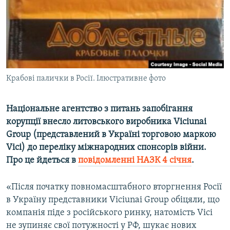
ВІДЕОУРОКИ «ELIFBE»
Русский
СВІДЧЕННЯ ОКУПАЦІЇ
Qırımtatar
УКРАЇНСЬКА ПРОБЛЕМА КРИМУ
ДОЛУЧАЙСЯ!
ІНФОГРАФІКА
Крабові палички в Росії. Ілюстративне фото
Національне агентство з питань запобігання
Усі сайти RFE/RL
корупції внесло литовського виробника Viciunai
Group (представлений в Україні торговою маркою
Vici) до переліку міжнародних спонсорів війни.
Про це йдеться в
повідомленні НАЗК 4 січня
.
«Після початку повномасштабного вторгнення Росії
в Україну представники Viciunai Group обіцяли, що
компанія піде з російського ринку, натомість Vici
не зупиняє свої потужності у РФ, шукає нових