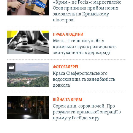
«Крим – не Росія»: маркетплейс
Ozon припинив прийом нових
замовлень на Кримському
півострові
ПРАВА ЛЮДИНИ
Мить – і ти шпигун. Як у
кримських судах розглядають
звинувачення в держзраді
ФОТОГАЛЕРЕЇ
Краса Сімферопольського
водосховища та занедбаність
довкола
ВІЙНА ТА КРИМ
Сорок днів, сорок ночей. Про
результати кримської операції з
примусу Росії до миру