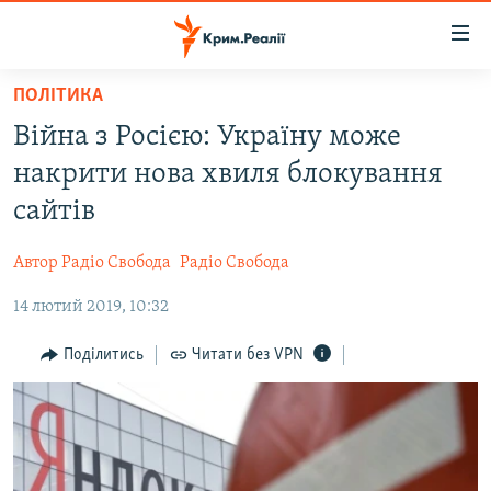
Доступність
посилання
Перейти
ПОЛІТИКА
до
НОВИНИ
Війна з Росією: Україну може
основного
ВОДА.КРИМ
матеріалу
накрити нова хвиля блокування
ВІДЕО ТА ФОТО
Перейти
сайтів
до
ПОЛІТИКА
основної
Автор Радіо Свобода
Радіо Свобода
БЛОГИ
навігації
Перейти
14 лютий 2019, 10:32
ПОГЛЯД
до
ІНТЕРВ'Ю
Поділитись
Читати без VPN
пошуку
ВСЕ ЗА ДЕНЬ
СПЕЦПРОЕКТИ
ЯК ОБІЙТИ БЛОКУВАННЯ
ДЕПОРТАЦІЯ