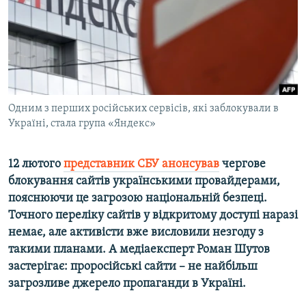
ВІДЕОУРОКИ «ELIFBE»
Русский
СВІДЧЕННЯ ОКУПАЦІЇ
Qırımtatar
УКРАЇНСЬКА ПРОБЛЕМА КРИМУ
ДОЛУЧАЙСЯ!
ІНФОГРАФІКА
Одним з перших російських сервісів, які заблокували в
Україні, стала група «Яндекс»
Усі сайти RFE/RL
12 лютого
представник СБУ анонсував
чергове
блокування сайтів українськими провайдерами,
пояснюючи це загрозою національній безпеці.
Точного переліку сайтів у відкритому доступі наразі
немає, але активісти вже висловили незгоду з
такими планами. А медіаексперт Роман Шутов
застерігає: проросійські сайти – не найбільш
загрозливе джерело пропаганди в Україні.