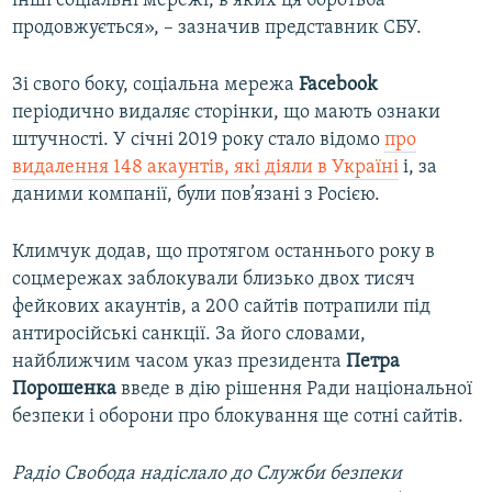
інші соціальні мережі, в яких ця боротьба
продовжується», – зазначив представник СБУ.
Зі свого боку, соціальна мережа
Facebook
періодично видаляє сторінки, що мають ознаки
штучності. У січні 2019 року стало відомо
про
видалення 148 акаунтів, які діяли в Україні
і, за
даними компанії, були пов’язані з Росією.
Климчук додав, що протягом останнього року в
соцмережах заблокували близько двох тисяч
фейкових акаунтів, а 200 сайтів потрапили під
антиросійські санкції. За його словами,
найближчим часом указ президента
Петра
Порошенка
введе в дію рішення Ради національної
безпеки і оборони про блокування ще сотні сайтів.
Радіо Свобода надіслало до Служби безпеки