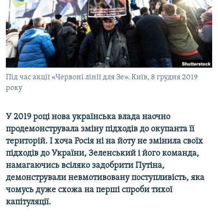
ВІДЕОУРОКИ «ELIFBE»
Русский
СВІДЧЕННЯ ОКУПАЦІЇ
Qırımtatar
УКРАЇНСЬКА ПРОБЛЕМА КРИМУ
ДОЛУЧАЙСЯ!
ІНФОГРАФІКА
Під час акції «Червоні лінії для Зе». Київ, 8 грудня 2019
року
Усі сайти RFE/RL
У 2019 році нова українська влада наочно
продемонструвала зміну підходів до окупанта її
територій. І хоча Росія ні на йоту не змінила своїх
підходів до України, Зеленський і його команда,
намагаючись всіляко задобрити Путіна,
демонстрували невмотивовану поступливість, яка
чомусь дуже схожа на перші спроби тихої
капітуляції.