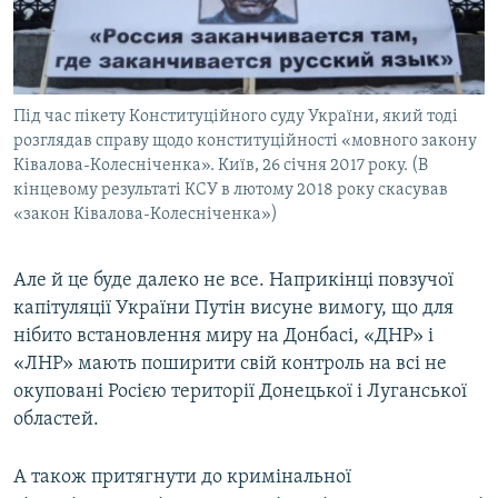
Під час пікету Конституційного суду України, який тоді
розглядав справу щодо конституційності «мовного закону
Ківалова-Колесніченка». Київ, 26 січня 2017 року. (В
кінцевому результаті КСУ в лютому 2018 року скасував
«закон Ківалова-Колесніченка»)
Але й це буде далеко не все. Наприкінці повзучої
капітуляції України Путін висуне вимогу, що для
нібито встановлення миру на Донбасі, «ДНР» і
«ЛНР» мають поширити свій контроль на всі не
окуповані Росією території Донецької і Луганської
областей.
А також притягнути до кримінальної