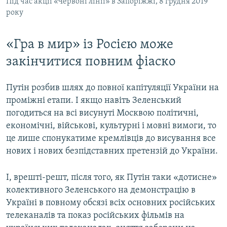
Під час акції «Червоні лінії» в Запоріжжі, 8 грудня 2019
року
«Гра в мир» із Росією може
закінчитися повним фіаско
Путін розбив шлях до повної капітуляції України на
проміжні етапи. І якщо навіть Зеленський
погодиться на всі висунуті Москвою політичні,
економічні, військові, культурні і мовні вимоги, то
це лише спонукатиме кремлівців до висування все
нових і нових безпідставних претензій до України.
І, врешті-решт, після того, як Путін таки «дотисне»
колективного Зеленського на демонстрацію в
Україні в повному обсязі всіх основних російських
телеканалів та показ російських фільмів на