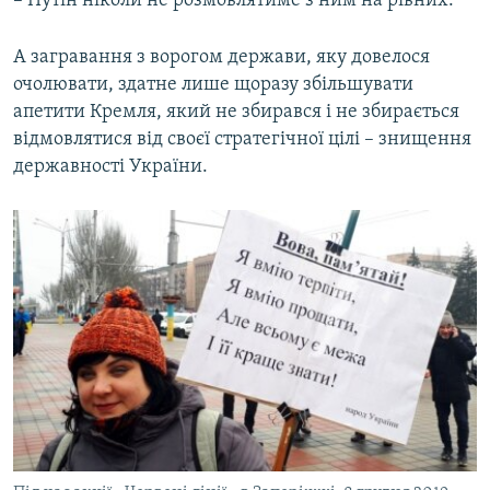
– Путін ніколи не розмовлятиме з ним на рівних.
А загравання з ворогом держави, яку довелося
очолювати, здатне лише щоразу збільшувати
апетити Кремля, який не збирався і не збирається
відмовлятися від своєї стратегічної цілі – знищення
державності України.