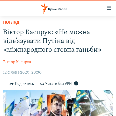
Доступність
посилання
Перейти
ПОГЛЯД
до
НОВИНИ
Віктор Каспрук: «Не можна
основного
ВОДА.КРИМ
матеріалу
відв’язувати Путіна від
ВІДЕО ТА ФОТО
Перейти
«міжнародного стовпа ганьби»
до
ПОЛІТИКА
основної
Віктор Каспрук
БЛОГИ
навігації
Перейти
12 січень 2020, 20:30
ПОГЛЯД
до
ІНТЕРВ'Ю
Поділитись
Читати без VPN
пошуку
ВСЕ ЗА ДЕНЬ
СПЕЦПРОЕКТИ
ЯК ОБІЙТИ БЛОКУВАННЯ
ДЕПОРТАЦІЯ