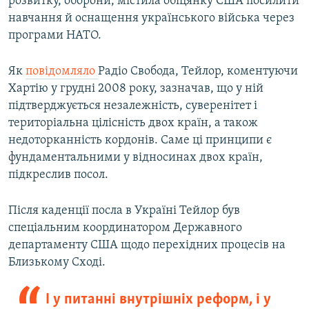
розвитку, оборони, містила обіцянку США посилити
навчання й оснащення українського війська через
програми НАТО.
Як
повідомляло
Радіо Свобода, Тейлор, коментуючи
Хартію у грудні 2008 року, зазначав, що у ній
підтверджується незалежність, суверенітет і
територіальна цілісність двох країн, а також
недоторканність кордонів. Саме ці принципи є
фундаментальними у відносинах двох країн,
підкреслив посол.
Після каденції посла в Україні Тейлор був
спеціальним координатором Державного
департаменту США щодо перехідних процесів на
Близькому Сході.
І у питанні внутрішніх реформ, і у