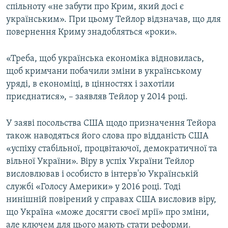
спільноту «не забути про Крим, який досі є
українським». При цьому Тейлор відзначав, що для
повернення Криму знадобляться «роки».
«Треба, щоб українська економіка відновилась,
щоб кримчани побачили зміни в українському
уряді, в економіці, в цінностях і захотіли
приєднатися», – заявляв Тейлор у 2014 році.
У заяві посольства США щодо призначення Тейора
також наводяться його слова про відданість США
«успіху стабільної, процвітаючої, демократичної та
вільної України». Віру в успіх України Тейлор
висловлював і особисто в інтерв'ю Українській
службі «Голосу Америки» у 2016 році. Тоді
нинішній повірений у справах США висловив віру,
що Україна «може досягти своєї мрії» про зміни,
але ключем для цього мають стати реформи.