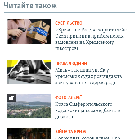
Читайте також
СУСПІЛЬСТВО
«Крим – не Росія»: маркетплейс
Ozon припинив прийом нових
замовлень на Кримському
півострові
ПРАВА ЛЮДИНИ
Мить – і ти шпигун. Як у
кримських судах розглядають
звинувачення в держзраді
ФОТОГАЛЕРЕЇ
Краса Сімферопольського
водосховища та занедбаність
довкола
ВІЙНА ТА КРИМ
Сорок днів, сорок ночей. Про