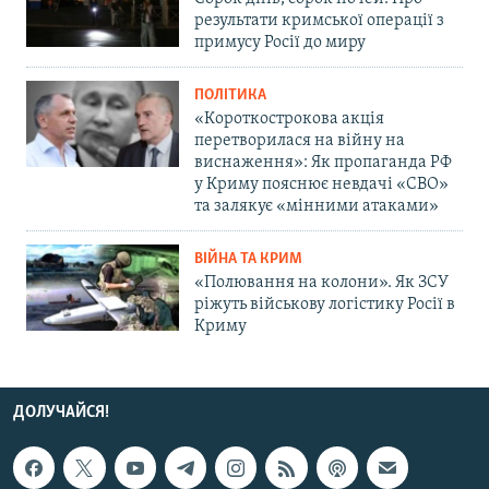
результати кримської операції з
примусу Росії до миру
ПОЛІТИКА
«Короткострокова акція
перетворилася на війну на
виснаження»: Як пропаганда РФ
у Криму пояснює невдачі «СВО»
та залякує «мінними атаками»
ВІЙНА ТА КРИМ
«Полювання на колони». Як ЗСУ
ріжуть військову логістику Росії в
Криму
ДОЛУЧАЙСЯ!