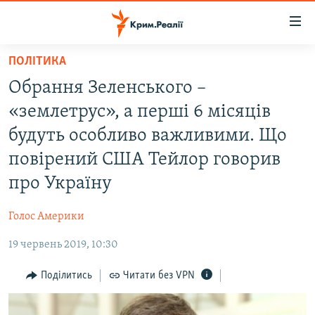
Доступність
посилання
Перейти
ПОЛІТИКА
до
НОВИНИ
Обрання Зеленського –
основного
ВОДА.КРИМ
матеріалу
«землетрус», а перші 6 місяців
ВІДЕО ТА ФОТО
Перейти
будуть особливо важливими. Що
до
ПОЛІТИКА
повірений США Тейлор говорив
основної
БЛОГИ
навігації
про Україну
Перейти
ПОГЛЯД
до
Голос Америки
ІНТЕРВ'Ю
пошуку
19 червень 2019, 10:30
ВСЕ ЗА ДЕНЬ
Поділитись
Читати без VPN
СПЕЦПРОЕКТИ
ЯК ОБІЙТИ БЛОКУВАННЯ
ДЕПОРТАЦІЯ