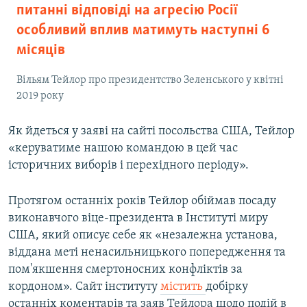
питанні відповіді на агресію Росії
особливий вплив матимуть наступні 6
місяців
Вільям Тейлор про президентство Зеленського у квітні
2019 року
Як йдеться у заяві на сайті посольства США, Тейлор
«керуватиме нашою командою в цей час
історичних виборів і перехідного періоду».
Протягом останніх років Тейлор обіймав посаду
виконавчого віце-президента в Інституті миру
США, який описує себе як «незалежна установа,
віддана меті ненасильницького попередження та
пом'якшення смертоносних конфліктів за
кордоном». Сайт інституту
містить
добірку
останніх коментарів та заяв Тейлора щодо подій в