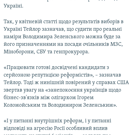
Україні.
Так, у квітневій статті щодо результатів виборів в
Україні Тейлор зазначав, що судити про реальні
наміри Володимира Зеленського можна буде за
його призначеннями на посади очільників МЗС,
Міноборони, СБУ та генпрокурора.
«Працювати готові досвідчені кандидати з
серйозною репутацією реформістів», – зазначав
Тейлор. Тоді ж нинішній повірений у справах США
звертав увагу на «занепокоєння українців щодо
бізнес-зв'язків між олігархом Ігорем
Коломойським та Володимиром Зеленським».
«І у питанні внутрішніх реформ, і у питанні
відповіді на агресію Росії особливий вплив