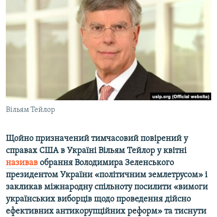
ВІДЕОУРОКИ «ELIFBE»
Русский
СВІДЧЕННЯ ОКУПАЦІЇ
Qırımtatar
УКРАЇНСЬКА ПРОБЛЕМА КРИМУ
ДОЛУЧАЙСЯ!
ІНФОГРАФІКА
Усі сайти RFE/RL
Вільям Тейлор
Щойно призначений тимчасовий повірений у
справах США в Україні Вільям Тейлор у квітні
називав
обрання Володимира Зеленського
президентом України «політичним землетрусом» і
закликав міжнародну спільноту посилити «вимоги
українських виборців щодо проведення дійсно
ефективних антикорупційних реформ» та тиснути